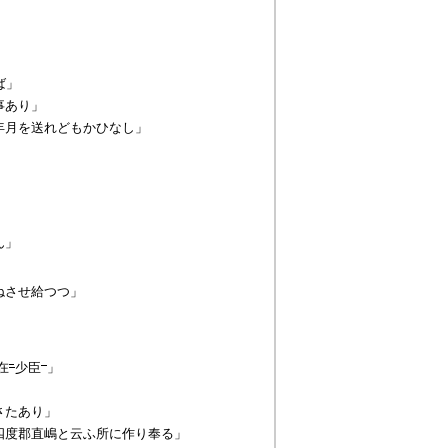
ば」
事あり」
年月を送れどもかひなし」
ん」
ねさせ給つつ」
在
少臣
」
さたあり」
四度郡直嶋と云ふ所に作り奉る」