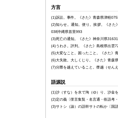
方言
(1)
訴訟。事件。
《
さた
》
青森県津軽
075
(2)
知らせ。通知。便り。挨拶。
《
さた
038
沖縄県首里
993
(3)
死亡の通知。
《
さた
》
神奈川県
316
31
(4)
うわさ。評判。
《
さた
》
島根県出雲
7
(5)
大変なこと。困ったこと。
《
さた
》
(6)
大失敗。大しくじり。
《
さた
》
青森
(7)
分際を越えていること。僭越（せん
語源説
(1)
沙（すな）を水で淘（ゆ）り、沙金
(2)
定の義〔俚言集覧・名言通・俗語考
(3)
サトシ（諭）の語幹サトの転か〔国