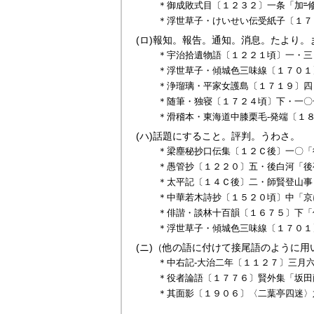
＊御成敗式目〔１２３２〕一条「加
＊浮世草子・けいせい伝受紙子〔１７
(ロ)
報知。報告。通知。消息。たより。
＊宇治拾遺物語〔１２２１頃〕一・三
＊浮世草子・傾城色三味線〔１７０１
＊浄瑠璃・平家女護島〔１７１９〕四
＊随筆・独寝〔１７２４頃〕下・一〇
＊滑稽本・東海道中膝栗毛‐発端〔１
(ハ)
話題にすること。評判。うわさ。
＊梁塵秘抄口伝集〔１２Ｃ後〕一〇「
＊愚管抄〔１２２０〕五・後白河「後
＊太平記〔１４Ｃ後〕二・師賢登山事
＊中華若木詩抄〔１５２０頃〕中「京
＊俳諧・談林十百韻〔１６７５〕下「
＊浮世草子・傾城色三味線〔１７０１
(ニ)
（他の語に付けて接尾語のように用
＊中右記‐大治二年〔１１２７〕三月
＊役者論語〔１７７６〕賢外集「坂田
＊其面影〔１９０６〕〈二葉亭四迷〉