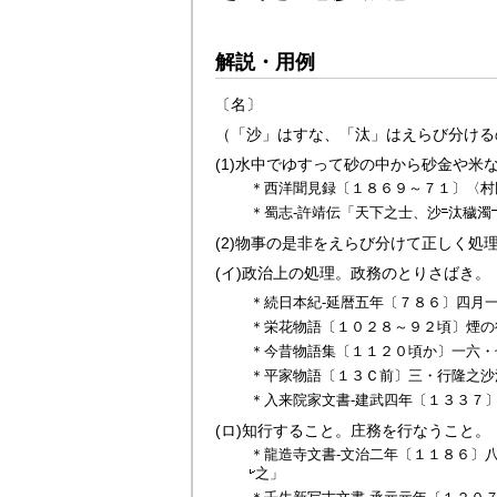
解説・用例
〔名〕
（「沙」はすな、「汰」はえらび分ける
(1)
水中でゆすって砂の中から砂金や米
＊西洋聞見録〔１８６９～７１〕〈村
＊蜀志‐許靖伝「天下之士、沙
汰穢濁
(2)
物事の是非をえらび分けて正しく処
(イ)
政治上の処理。政務のとりさばき。
＊続日本紀‐延暦五年〔７８６〕四月
＊栄花物語〔１０２８～９２頃〕煙の
＊今昔物語集〔１１２０頃か〕一六・
＊平家物語〔１３Ｃ前〕三・行隆之
沙
＊入来院家文書‐建武四年〔１３３７
(ロ)
知行すること。庄務を行なうこと。
＊龍造寺文書‐文治二年〔１１８６〕
之」