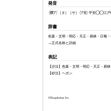
発音
［タ］［サ］
平安
江戸
辞書
色葉・文明・明応・天正・易林・日葡・
→
正式名称と詳細
表記
【
沙汰
】
色葉
・
文明
・
明応
・
天正
・
易林
【
砂汰
】
ヘボン
©Shogakukan Inc.