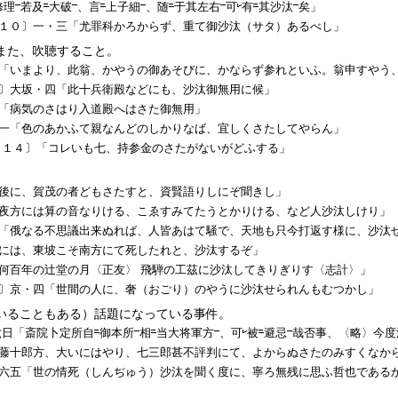
修理
若及
大破
、言
上子細
、随
于其左右
可
有
其
沙汰
矣」
１０〕一・三「尤罪科かろからず、重て御
沙汰
（サタ）あるべし」
また、吹聴すること。
「いまより、此翁、かやうの御あそびに、かならず参れといふ。翁申すやう
〕大坂・四「此十兵衛殿などにも、
沙汰
御無用に候」
「病気のさはり入道殿へはさた御無用」
一「色のあかふて親なんどのしかりなば、宜しくさたしてやらん」
８１４〕「コレいも七、持参金のさたがないがどふする」
後に、賀茂の者どもさたすと、資賢語りしにぞ聞きし」
夜方には算の音なりける、こゑすみてたうとかりける、など人
沙汰
しけり」
「俄なる不思議出来ぬれば、人皆あはて騒で、天地も只今打返す様に、
沙汰
には、東坡こそ南方にて死したれと、
沙汰
するぞ」
何百年の辻堂の月〈正友〉 飛騨の工茲に
沙汰
してきりぎりす〈志計〉」
〕京・四「世間の人に、奢（おごり）のやうに
沙汰
せられんもむつかし」
いることもある）話題になっている事件。
六日「斎院卜定所自
御本所
相
当大将軍方
、可
被
避忌
哉否事、〈略〉今度
藤十郎方、大いにはやり、七三郎甚不評判にて、よからぬさたのみすくなか
六五「世の情死（しんぢゅう）
沙汰
を聞く度に、寧ろ無残に思ふ哲也である