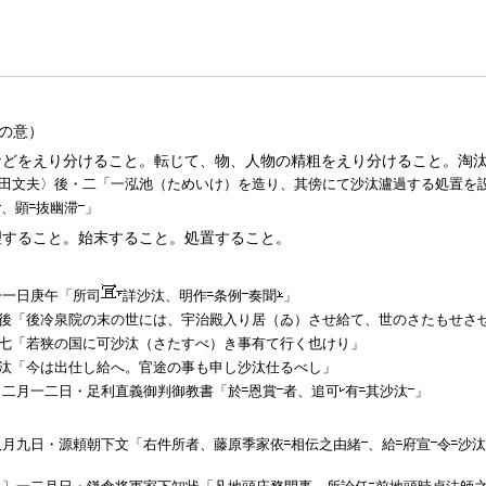
の意）
などをえり分けること。転じて、物、人物の精粗をえり分けること。淘
田文夫〉後・二「一泓池（ためいけ）を造り、其傍にて
沙汰
瀘過する処置を
、顕
抜幽滞
」
理すること。始末すること。処置すること。
一一日庚午「所司
詳
沙汰
、明作
条例
奏聞
」
後「後冷泉院の末の世には、宇治殿入り居（ゐ）させ給て、世のさたもせさ
七「若狭の国に可
沙汰
（さたすべ）き事有て行く也けり」
汰
「今は出仕し給へ。官途の事も申し
沙汰
仕るべし」
〕二月一二日・足利直義御判御教書「於
恩賞
者、追可
有
其
沙汰
」
八月九日・源頼朝下文「右件所者、藤原季家依
相伝之由緒
、給
府宣
令
沙