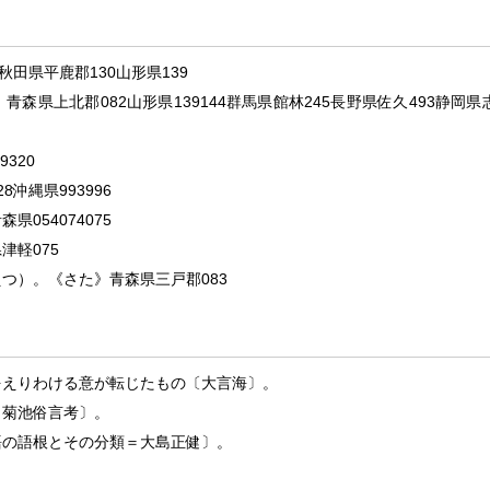
秋田県平鹿郡
130
山形県
139
》
青森県上北郡
082
山形県
139
144
群馬県館林
245
長野県佐久
493
静岡県
9
320
28
沖縄県
993
996
青森県
054
074
075
県津軽
075
えつ）。
《
さた
》
青森県三戸郡
083
をえりわける意が転じたもの〔大言海〕。
・菊池俗言考〕。
語の語根とその分類＝大島正健〕。