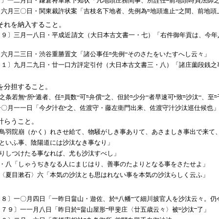
７〕一二月日・鎌倉将軍家下知状「凡地頭庄務間事、所詮任
前地頭時貞法師
〕六月三〇日・関東裁許状案「吉枝名下地者、先例為
地頭進止
之間、前地頭
それを納入すること。
７９〕三月一八日・平成近請文（大日本古文書一・七）「右件御年貢は、今年
〕六月二三日・渋谷重勝置文「諸公事任
先例
そのさたをいたすへし云々」
３１〕九月二九日・廿一口方評定引付（大日本古文書三・八）「諸庄薗段銭之
を分担すること。
之条若無
所
遁者、任
員数
可
弁償
之、但於
少分
者早速可
致
沙汰
、至
一〇月一一日「今夕汁在
之、佐渡守・藤左衛門出来、佐渡守汁
沙汰
巡仕候也
計らうこと。
鳥羽院崩（かく）れさせ給て、物騒がしき事ありて、あさましき事出で来て
といふ事、陰陽道には
沙汰
なき事なり」
りしつけたる事なれば、尤も
沙汰
すべし」
・八「しゃうぢきなる人にまじはり、善事のたよりとなる事をさたせよ」
〈夏目漱石〉六「本気の
沙汰
とも思はれない事を本気の
沙汰
らしく云ふ」
５８〕一〇月四日「一昨日畠山・遊佐、於
八幡
て細川披官人を
沙汰
云々。仍
４７９〕一一月八日「昨日於
畠山屋形
甲斐庄〈廿五歳云々〉被
沙汰
了」