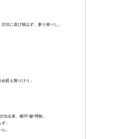
、
沙汰
に及び候はず、参り候べし」
せぬ処も無りけり」
沙汰
出来、猶可
被
憚歟」
らず」
から」