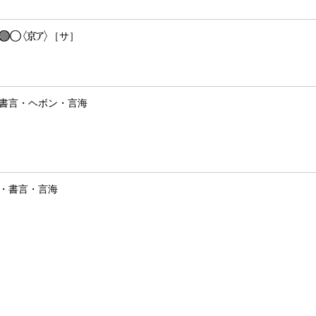
［サ］
書言・ヘボン・言海
・
書言
・
言海