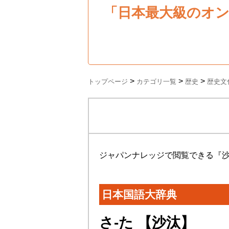
「日本最大級のオ
>
>
>
トップページ
カテゴリ一覧
歴史
歴史文
ジャパンナレッジで閲覧できる『
日本国語大辞典
さ‐た 【
沙汰
】