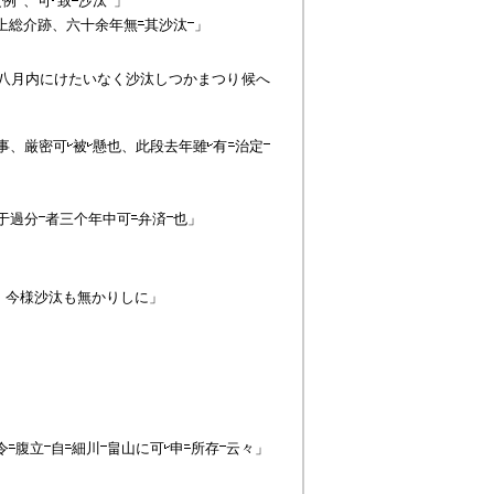
之例
、可
致
沙汰
」
上総介跡、六十余年無
其
沙汰
」
八月内にけたいなく
沙汰
しつかまつり候へ
事、厳密可
被
懸也、此段去年雖
有
治定
于過分
者三个年中可
弁済
也」
」
、今様
沙汰
も無かりしに」
令
腹立
自
細川
畠山に可
申
所存
云々」