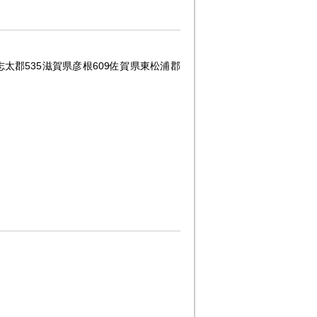
志太郡
535
滋賀県彦根
609
佐賀県東松浦郡