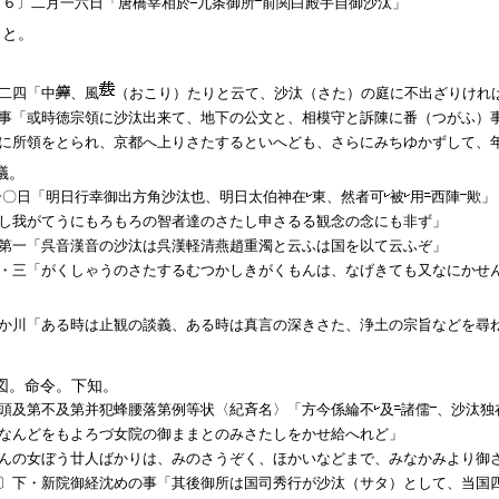
９６〕二月一六日「唐橋宰相於
九条御所
前関白殿手自御
沙汰
」
こと。
二四「中
、風
（おこり）たりと云て、
沙汰
（さた）の庭に不出ざりけれ
事「或時徳宗領に
沙汰
出来て、地下の公文と、相模守と訴陳に番（つがふ）
に所領をとられ、京都へ上りさたするといへども、さらにみちゆかずして、
議。
一〇日「明日行幸御出方角
沙汰
也、明日太伯神在
東、然者可
被
用
西陣
歟」
し我がてうにもろもろの智者達のさたし申さるる観念の念にも非ず」
第一「呉音漢音の
沙汰
は呉漢軽清燕趙重濁と云ふは国を以て云ふぞ」
・三「がくしゃうのさたするむつかしきがくもんは、なげきても又なにかせ
か川「ある時は止観の談義、ある時は真言の深きさた、浄土の宗旨などを尋
図。命令。下知。
頭及第不及第并犯蜂腰落第例等状〈紀斉名〉「方今係綸不
及
諸儒
、
沙汰
独
なんどをもよろづ女院の御ままとのみさたしをかせ給へれど」
んの女ぼう廿人ばかりは、みのさうぞく、ほかいなどまで、みなかみより御
〕下・新院御経沈めの事「其後御所は国司秀行が
沙汰
（サタ）として、当国