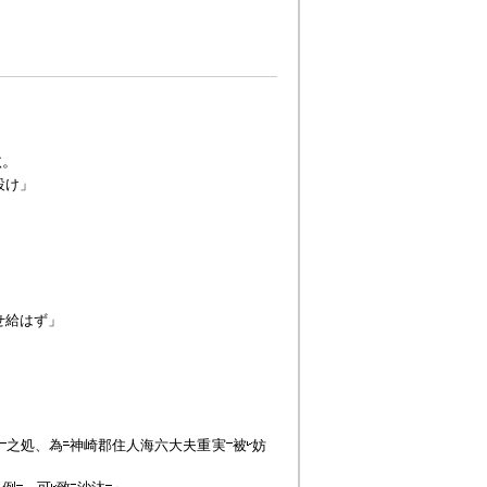
汰。
設け」
せ給はず」
汰
之処、為
神崎郡住人海六大夫重実
被
妨