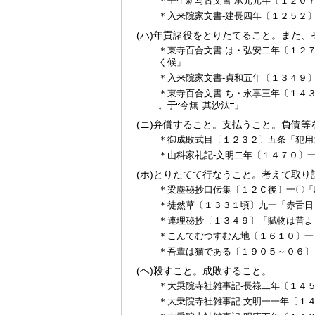
＊壬生新写古文書‐承元元年〔１２０
＊入来院家文書‐建長四年〔１２５２
(ハ)
年貢諸役をとりたてること。また、
＊東寺百合文書‐は・弘安二年〔１２
く候」
＊入来院家文書‐貞和五年〔１３４９
＊東寺百合文書‐ち・永享三年〔１４
。于
今無
其
沙汰
」
(ニ)
弁償すること。支払うこと。負債等
＊御成敗式目〔１２３２〕五条「犯用
＊山科家礼記‐文明二年〔１４７０〕
(ホ)
とりたてて行なうこと。考えて取り
＊梁塵秘抄口伝集〔１２Ｃ後〕一〇「
＊徒然草〔１３３１頃〕九一「赤舌日
＊連理秘抄〔１３４９〕「賦物は昔よ
＊こんてむつすむん地〔１６１０〕一
＊吾輩は猫である〔１９０５～０６〕
(ヘ)
殺すこと。成敗すること。
＊大乗院寺社雑事記‐長祿二年〔１４
＊大乗院寺社雑事記‐文明一一年〔１