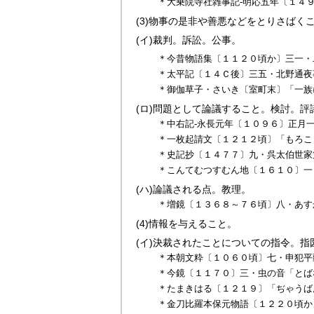
＊大乗院寺社雑事記‐明応五年〔１４
(3)
物事の是非や善悪などをとりさばく
(イ)
裁判。訴訟。公事。
＊今昔物語集〔１１２０頃か〕三一・
＊太平記〔１４Ｃ後〕三五・北野通夜
＊御伽草子・さいき〔室町末〕「一族
(ロ)
問題として論議すること。検討。評
＊中右記‐永長元年〔１０９６〕正月
＊一枚起請文〔１２１２頃〕「もろこ
＊史記抄〔１４７７〕九・呉太伯世家
＊こんてむつすむん地〔１６１０〕一
(ハ)
論議される点。教理。
＊増鏡〔１３６８～７６頃〕八・あす
(4)
情報を与えること。
(イ)
決裁されたことについての指令。指
＊本朝文粋〔１０６０頃〕七・申犯平
＊今鏡〔１１７０〕三・虫の音「とば
＊たまきはる〔１２１９〕「ぢゃうば
＊金刀比羅本保元物語〔１２２０頃か