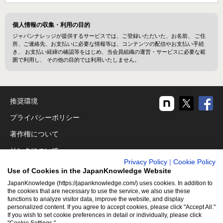
個人情報の収集・利用の目的
ジャパンナレッジが提供するサービスでは、ご登録いただいた、お名前、 ご住
所、ご連絡先、お支払いに必要な情報等は、コンテンツの配信やお支払い手続
き、 お支払い経緯の確認等をはじめ、当会員組織の運営・サービスに必要な範
囲で利用し、 その他の目的では利用いたしません。
推奨環境
プライバシーポリシー
著作権について
リンクについて
Privacy Policy
|
Cookie Policy
免責事項
Use of Cookies in the JapanKnowledge Website
運営会社
JapanKnowledge (https://japanknowledge.com/) uses cookies. In addition to
the cookies that are necessary to use the service, we also use these
functions to analyze visitor data, improve the website, and display
アクセシビリティ対応
personalized content. If you agree to accept cookies, please click "Accept All."
If you wish to set cookie preferences in detail or individually, please click
クッキーポリシー