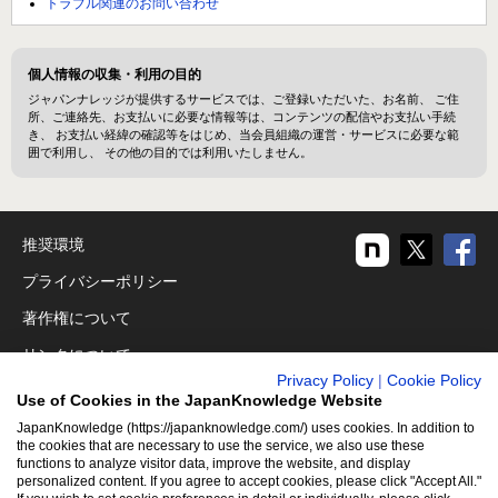
トラブル関連のお問い合わせ
個人情報の収集・利用の目的
ジャパンナレッジが提供するサービスでは、ご登録いただいた、お名前、 ご住
所、ご連絡先、お支払いに必要な情報等は、コンテンツの配信やお支払い手続
き、 お支払い経緯の確認等をはじめ、当会員組織の運営・サービスに必要な範
囲で利用し、 その他の目的では利用いたしません。
推奨環境
プライバシーポリシー
著作権について
リンクについて
Privacy Policy
|
Cookie Policy
免責事項
Use of Cookies in the JapanKnowledge Website
運営会社
JapanKnowledge (https://japanknowledge.com/) uses cookies. In addition to
the cookies that are necessary to use the service, we also use these
functions to analyze visitor data, improve the website, and display
アクセシビリティ対応
personalized content. If you agree to accept cookies, please click "Accept All."