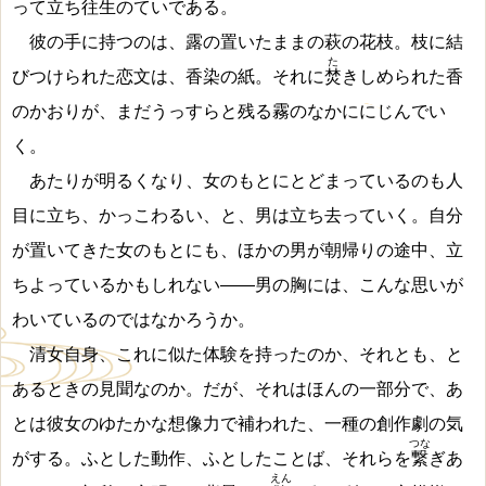
って立ち往生のていである。
彼の手に持つのは、露の置いたままの萩の花枝。枝に結
た
びつけられた恋文は、香染の紙。それに
焚
きしめられた香
のかおりが、まだうっすらと残る霧のなかににじんでい
く。
あたりが明るくなり、女のもとにとどまっているのも人
目に立ち、かっこわるい、と、男は立ち去っていく。自分
が置いてきた女のもとにも、ほかの男が朝帰りの途中、立
ちよっているかもしれない
―
―男の胸には、こんな思いが
わいているのではなかろうか。
清女自身、これに似た体験を持ったのか、それとも、と
あるときの見聞なのか。だが、それはほんの一部分で、あ
とは彼女のゆたかな想像力で補われた、一種の創作劇の気
つな
がする。ふとした動作、ふとしたことば、それらを
繋
ぎあ
えん