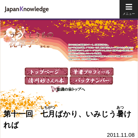
メイ
しちがつ
あつ
第十一回
七月
ばかり、いみじう
暑
け
れば
2011.11.08