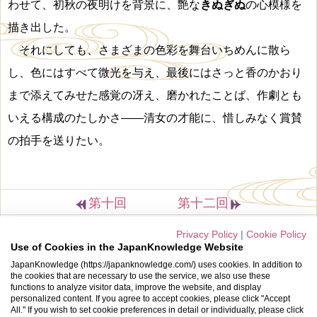
わせて、初秋の夜明けを背景に、
艶
な
きぬぎぬ
の心模様を
描き出した。
それにしても、さまざまの色彩を舞台いちめんに散ら
し、色にはすべて微光を与え、最後にはさっと香のかおり
まで添えてみせた感覚の冴え、磨かれたことば、作劇とも
いえる構成のたしかさ
―
―清女の才能に、惜しみなく賞賛
の拍手を送りたい。
第十回
第十二回
Privacy Policy
|
Cookie Policy
クッキーポリシー
Use of Cookies in the JapanKnowledge Website
Cookie設定
JapanKnowledge (https://japanknowledge.com/) uses cookies. In addition to
the cookies that are necessary to use the service, we also use these
©2001-2026 NetAdvance Inc. All rights reserved.
functions to analyze visitor data, improve the website, and display
personalized content. If you agree to accept cookies, please click "Accept
All." If you wish to set cookie preferences in detail or individually, please click