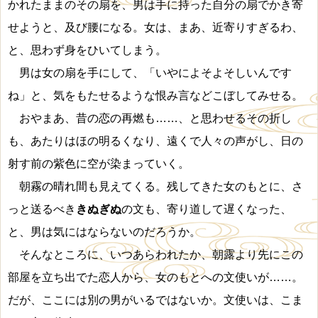
かれたままのその扇を、男は手に持った自分の扇でかき寄
せようと、及び腰になる。女は、まあ、近寄りすぎるわ、
と、思わず身をひいてしまう。
男は女の扇を手にして、「いやによそよそしいんです
ね」と、気をもたせるような恨み言などこぼしてみせる。
おやまあ、昔の恋の再燃も……、と思わせるその折し
も、あたりはほの明るくなり、遠くで人々の声がし、日の
射す前の紫色に空が染まっていく。
朝霧の晴れ間も見えてくる。残してきた女のもとに、さ
っと送るべき
きぬぎぬ
の文も、寄り道して遅くなった、
と、男は気にはならないのだろうか。
そんなところに、いつあらわれたか、朝露より先にこの
部屋を立ち出でた恋人から、女のもとへの文使いが……。
だが、ここには別の男がいるではないか。文使いは、こま