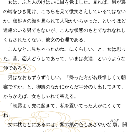
女は、ふと人のけはいに目を覚ました。見れば、男が簾
の端をひき開け、こちらを見て微笑さえしているではない
か。寝起きの顔を見られて大恥かいちゃった、というほど
遠慮のいる男でもないが、こんな状態のもとでなれなれし
くもされたくない、彼女の心理である。
こんなとこ見ちゃったのね。にくらしい、と、女は思っ
た。昔、恋人どうしであって、いまは友達、というような
仲であろう。
男はなおもずうずうしい。「帰った方が名残惜しくて朝
寝ですか」と、御簾のなかにからだ半分のり出してきて、
からかえば、女もしゃれて答える。
「朝露より先に起きて、私を置いてった人がにくくて
ね」
おうぎ
女の枕もとにあるのは、紫の紙の色もあざやかな
扇
。開