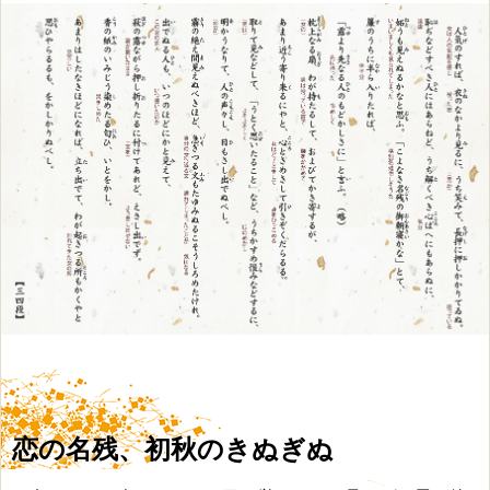
恋の名残、初秋のきぬぎぬ