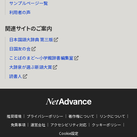
サンプルページ一覧
利用者の声
関連サイトのご案内
日本国語大辞典 第三版
日国友の会
ことばのまど～小学館辞書編集室
大辞泉が選ぶ新語大賞
読書人
推奨環境
プライバシーポリシー
著作権について
リンクについて
免責事項
運営会社
アクセシビリティ対応
クッキーポリシー
Cookie設定