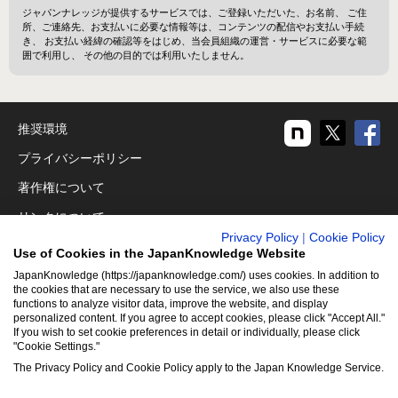
ジャパンナレッジが提供するサービスでは、ご登録いただいた、お名前、 ご住
所、ご連絡先、お支払いに必要な情報等は、コンテンツの配信やお支払い手続
き、 お支払い経緯の確認等をはじめ、当会員組織の運営・サービスに必要な範
囲で利用し、 その他の目的では利用いたしません。
推奨環境
プライバシーポリシー
著作権について
リンクについて
Privacy Policy
|
Cookie Policy
免責事項
Use of Cookies in the JapanKnowledge Website
運営会社
JapanKnowledge (https://japanknowledge.com/) uses cookies. In addition to
the cookies that are necessary to use the service, we also use these
functions to analyze visitor data, improve the website, and display
アクセシビリティ対応
personalized content. If you agree to accept cookies, please click "Accept All."
If you wish to set cookie preferences in detail or individually, please click
クッキーポリシー
"Cookie Settings."
Cookie設定
The Privacy Policy and Cookie Policy apply to the Japan Knowledge Service.