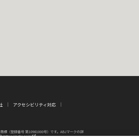
社
アクセシビリティ対応
登録番号 第10981000号）です。ABJマークの詳
新
s://aebs.or.jp/