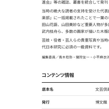
進会』等の雑誌、叢書を統合して発刊
当時の絶大な読者の支持を受けた代表
楽部』に一括掲載されたことで一葉の
田山花袋、山田美妙など重要人物が多
武内桂舟ら、多数の画家が描いた木版
芸妓・役者・芸人らの貴重写真や当時
代日本研究に必須の一級資料です。
編集委員／青木稔弥・猪狩友一・小平麻衣
コンテンツ情報
底本名
文芸倶
発行
博文館