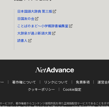
日本国語大辞典 第三版
日国友の会
ことばのまど～小学館辞書編集室
大辞泉が選ぶ新語大賞
読書人
シー
著作権について
リンクについて
免責事項
運営会
クッキーポリシー
Cookie設定
サービスが、著作権者からコンテンツ使用許諾を得た正規版配信サービスであることを示す商標（
クを掲示しているサービスの一覧はこちらをご覧ください。
AEBS 電子出版制作・流通協議会 http