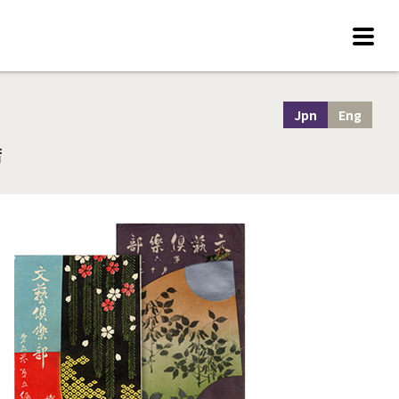
Jpn
Eng
店