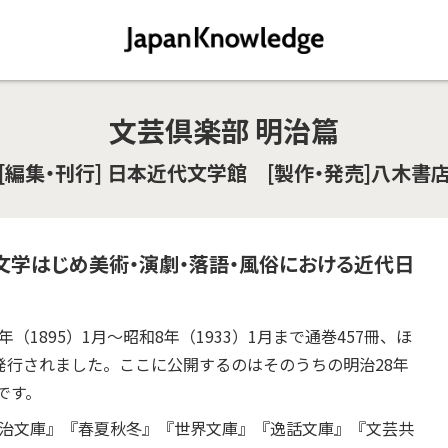
文芸倶楽部 明治篇
[編集・刊行] 日本近代文学館 [製作・発売]八木書
文学はじめ美術・演劇・落語・風俗における近代日
1895）1月～昭和8年（1933）1月まで通巻457冊、ほ
発行されました。ここに公開するのはそのうちの明治28年
です。
明治文庫』『春夏秋冬』『世界文庫』『逸話文庫』『文芸共