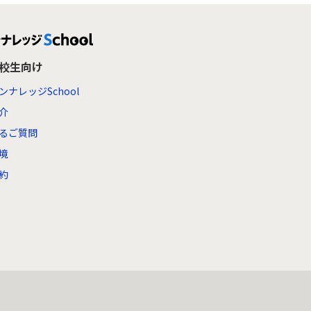
高校生向け
ンナレッジSchool
介
るご質問
境
約