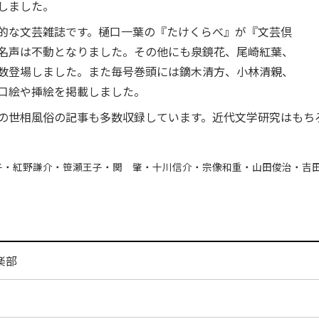
しました。
的な文芸雑誌です。樋口一葉の『たけくらべ』が『文芸倶
名声は不動となりました。その他にも泉鏡花、尾崎紅葉、
数登場しました。また毎号巻頭には鏑木清方、小林清親、
口絵や挿絵を掲載しました。
の世相風俗の記事も多数収録しています。近代文学研究はもち
子・紅野謙介・笹瀬王子・関 肇・十川信介・宗像和重・山田俊治・吉
楽部