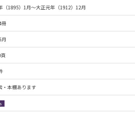
年（1895）1月～大正元年（1912）12月
4冊
5月
70頁
4件
索・本棚あります
s