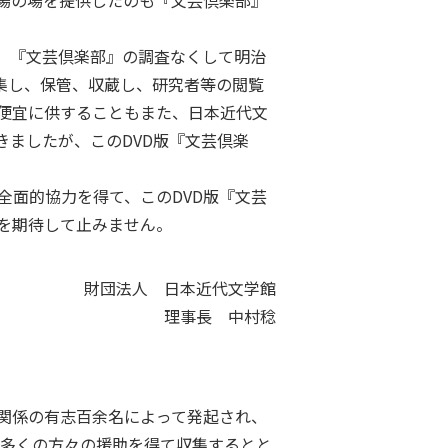
場の場を提供したのも『文芸倶楽部』
、『文芸倶楽部』の調査なくして明治
集し、保管、収蔵し、研究者等の閲覧
便宜に供することもまた、日本近代文
ましたが、このDVD版『文芸倶楽
全面的協力を得て、このDVD版『文芸
を期待して止みません。
財団法人 日本近代文学館
理事長 中村稔
関係の有志百余名によって発起され、
、多くの方々の援助を得て収集するとと