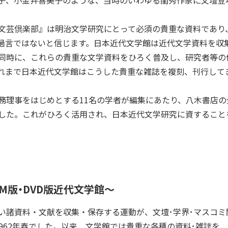
子、小金井喜美子のような、当時のいわゆる閨秀作家に文壇登
文芸倶楽部』は明治文学研究にとって必須の貴重な資料であり
過言ではないと信じます。日本近代文学館は近代文学資料を収
同時に、これらの貴重な文学資料をひろく普及し、研究者等の
れまで日本近代文学館はこうした貴重な雑誌を複刻、刊行してき
務理事をはじめとする11名の学者が編集にあたり、八木書店の
した。これがひろく活用され、日本近代文学研究に資すること
OM版・DVD版近代文学館～
い諸資料・文献を収集・保存する運動が、文壇･学界･マスコミ
962年春でした。以来、文学館では貴重な各種の資料･雑誌を