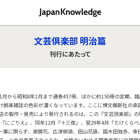
文芸倶楽部 明治篇
刊行にあたって
1月から昭和8年1月まで通巻457冊、ほかに約150冊の定期
け娯楽雑誌の色彩が濃くなっています。ここに博文館新社の承諾
店の製作・発売により発行されるのは、この『文芸倶楽部』の
9月『にごりえ』、同年12月『十三夜』、翌29年4月『たけくら
一葉に限らず、泉鏡花、広津柳浪、田山花袋、国木田独歩、幸