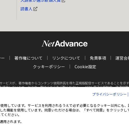
大辞泉が選ぶ新語大賞
読書人
シー
著作権について
リンクについて
免責事項
運営会
クッキーポリシー
Cookie設定
サービスが、著作権者からコンテンツ使用許諾を得た正規版配信サービスであることを示す商標（
クを掲示しているサービスの一覧はこちらをご覧ください。
AEBS 電子出版制作・流通協議会 http
プライバシーポリシー
Inc. All rights reserved.
掲載の記事・写真・イラスト等の
すべてのコンテンツの無
ie（クッキー）を使用しています。サービスを利用されるうえで必ず必要となるクッキー以外に
した機能を使用しています。同意いただける場合は、「すべて同意」をクリックし
してください。
適用されます。