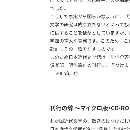
に発表しており、若松賤子、大塚楠緒
でした。
こうした事実から明らかなように、『
文学の研究は成り立たないといっても
に供することを使命としていますが、
学館の重大な責務です。このため、こ
部』もその一環をなすものです。
このため日本近代文学館は十川信介専
倶楽部 明治篇』の刊行にこぎつけま
2005年1月
刊行の辞 ～マイクロ版・CD-R
わが国近代文学の、散逸のはなはだし
日本近代文学館が創立･発足したのは1