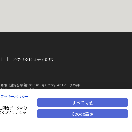
社
アクセシビリティ対応
登録番号 第10981000号）です。ABJマークの詳
新
s://aebs.or.jp/
し
|
クッキーポリシー
い
ウ
すべて同意
断複写・転載を禁じます
ィ
も、訪問者データの分
ン
てください。クッ
Cookie設定
ド
ウ
で
開
く