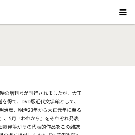
、臨時の増刊号が刊行されましたが、大正
を得て、DVD版近代文学館として、
明治篇、明治28年から大正元年に至る
べ』、5月『われから』をそれぞれ発表
田露伴等がその代表的作品をこの雑誌