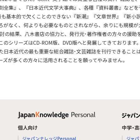
刻全集』、『日本近代文学大事典』、各種『資料叢書』などを
最も基本的で欠くことのできない『新潮』『文章世界』『新小
ろがなく、何よりも必要なものとされながら、余りにも規模が
究検討の結果、八木書店の協力と、発行元･著作権者の方々の援助
のシリーズはCD-ROM版、DVD版へと発展してきております
った日本近代の最も重要な総合雑誌･文芸雑誌を刊行できること
ーズが多くの方々に活用されることを願ってやみません。
。
個人向け
中学・
ジャパンナレッジPersonal
ジャパ