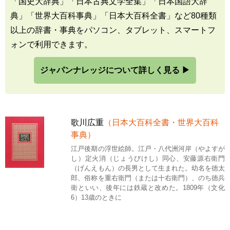
「国史大辞典」「日本古典文学全集」「日本国語大辞
典」「世界大百科事典」「日本大百科全書」など80種類
以上の辞書・事典をパソコン、タブレット、スマートフ
ォンで利用できます。
ジャパンナレッジについて詳しく見る ▶
歌川広重
（日本大百科全書・世界大百科
事典）
江戸後期の浮世絵師。江戸・八代洲河岸（やよすが
し）定火消（じょうびけし）同心、安藤源右衛門
（げんえもん）の長男として生まれた。幼名を徳太
郎、俗称を重右衛門（または十右衛門）、のち徳兵
衛といい、後年には鉄蔵と改めた。1809年（文化
6）13歳のときに