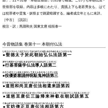
部」、21～31巻「本朝世俗部」の31巻で構成。このうち本朝仏法・
世俗部を収録。内容は多岐にわたり、貴賎上下も老若男女も、はて
は犯罪者や霊鬼・妖怪まで跳梁暗躍する。編者成立年ともに未詳。
［中古］［説話］
校注・訳：馬淵和夫 国東文麿 稲垣泰一
今昔物語集 巻第十一 本朝
付
仏法
しやうとくたいしこのてうにしてはじめてぶつぽふをひろめたまふことだいいち
●聖徳太子於此朝始弘仏法語第一
ぎやうぎぼさつぶつぽふをまなびてひとをみちびくことだいに
●行基菩薩学仏法導人語第二
えのうばそくしゆをじゆぢしてきじんをかることだいさむ
●役優婆塞誦持呪駈鬼神語第三
だうせうわじやうたうにわたりてほふさうをつたへてかへりきたることだいし
●道照和尚亘唐伝法相還来語第四
だうじたうにわたりてさむろんをつたへてかへりきたりじんえいてうにありてこころむることだいご
●道慈亘唐伝三論帰来神叡在朝試語第五
ぐゑんばうそうじやうたうにわたりてほふさうをつたふることだいろく
●玄昉僧正亘唐伝法相語第六