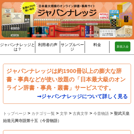
ジャパンナレッジと
利用者の声
サンプルペー
料金
新規入会
は？
ジ
ジャパンナレッジは約1900冊以上の膨大な辞
書・事典などが使い放題の「日本最大級のオン
ライン辞書・事典・叢書」サービスです。
➞ジャパンナレッジについて詳しく見る
>
>
>
>
>
トップページ
カテゴリ一覧
文学
古典文学
今昔物語
聖武天皇
始造元興寺語第十五（今昔物語）