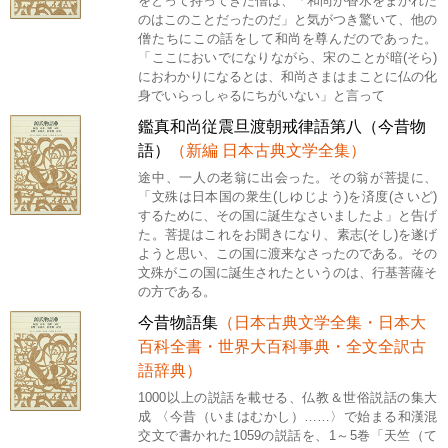
をとって持ってきた僧は、「和尚が香水をまかれた
のはこのことだったのだ」と気がつき驚いて、他の
僧たちにこの話をして和尚を尊んだのであった。
「ここにおいでになりながら、宋のことが暗(そら)
におわかりになるとは、和尚さまはまことに仏の化
身でいらっしゃるにちがいない」と言って
鑑真和尚従震旦渡朝戒律語第八（今昔物
語）
（新編 日本古典文学全集）
途中、一人の老翁に出会った。その翁が菩提に、
「文殊は日本国の衆生(しゆじよう)を済度(さいど)
するために、その国に誕生なさいましたよ」と告げ
た。菩提はこれをお聞きになり、素志(そし)を遂げ
ようと思い、この国に渡来なさったのである。その
文殊がこの国に誕生されたというのは、行基菩薩そ
の方である。
今昔物語集
（日本古典文学全集・日本大
百科全書・世界大百科事典・全文全訳古
語辞典）
1000以上の説話を載せる、仏教＆世俗説話の集大
成 〈今昔（いまはむかし）……〉で始まる和漢混
交文で書かれた1059の説話を、1～5巻「天竺（て