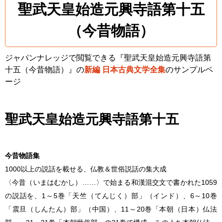
聖武天皇始造元興寺語第十五
（今昔物語）
ジャパンナレッジで閲覧できる『聖武天皇始造元興寺語第
十五（今昔物語）』の
新編 日本古典文学全集
のサンプルペ
ージ
聖武天皇始造元興寺語第十五
今昔物語集
1000以上の説話を載せる、仏教＆世俗説話の集大成
〈今昔（いまはむかし）……〉で始まる和漢混交文で書かれた1059
の説話を、1～5巻「天竺（てんじく）部」（インド）、6～10巻
「震旦（しんたん）部」（中国）、11～20巻「本朝（日本）仏法