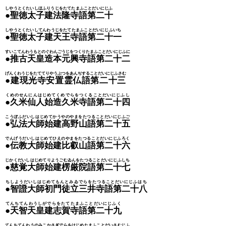
しやうとくたいしほふりうじをたてたまふことだいにじふ
●聖徳太子建法隆寺語第二十
しやうとくたいしてんわうじをたてたまふことだいにじふいち
●聖徳太子建天王寺語第二十一
すいこてんわうもとのぐわんごうじをつくりたまふことだいにじふに
●推古天皇造本元興寺語第二十二
げんくわうじをたててりやうぶつをあんぢすることだいにじふさむ
●建現光寺安置霊仏語第二十三
くめのせんにんはじめてくめでらをつくることだいにじふし
●久米仙人始造久米寺語第二十四
こうぼふだいしはじめてかうやのやまをたつることだいにじふご
●弘法大師始建高野山語第二十五
でんげうだいしはじめてひえのやまをたつることだいにじふろく
●伝教大師始建比叡山語第二十六
じかくだいしはじめてりようごむゐんをたつることだいにじふしち
●慈覚大師始建楞厳院語第二十七
ちしようだいしはじめてもんとみゐでらをたつることだいにじふはち
●智證大師初門徒立三井寺語第二十八
てんちてんわうしがでらをたてたまふことだいにじふく
●天智天皇建志賀寺語第二十九
てんちてんわうのみこかさぎでらをはじめたまふことだいさむじふ