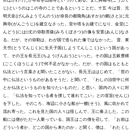
所はかわったが寺名を山階寺というのである。また興福寺(こうぶく
じ)というのはこの寺のことであるということだ。十五 今は昔、元
明天皇(げんみようてんのう)が奈良の都飛鳥(あすか)の郷(さと)に元
興寺(がんごうじ)を建立なさった。堂や塔をお建てになり、金堂(こ
んどう)には□丈の弥勒菩薩(みろくぼさつ)の像を安置(あんじ)なさ
る。だが、その弥勒は、わが国で造られた像ではなかった。 昔、東
天竺(とうてんじく)に生天子国(しようてんしこく)という国があっ
て、その王を長元王(ちようげんおう)といった。その国は五穀豊穣
(ごこくほうじよう)で何不足がなかった。だが、その国はもともと
仏法という言葉さえ聞いたことがない。長元王ははじめて、「世の
中に仏法というものがあるそうだ」と聞いて、「わしの治世中に何
とか仏法というものを知りたいものだ」と思い、国内の人々に対
し、「仏法を知っている者を捜して連れてこい」との宣旨(せんじ)
を下した。 そのころ、海辺に小さな船が一艘(そう)、風に吹かれて
流れ寄った。これを見た国の人々は怪しんで、王に奏上した。この
船には僧がただ一人乗っている。国王はこの僧を召して、「お前は
どういう者か、どこの国から来たのか」と聞く。僧は、「わたくし