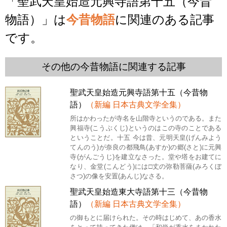
「聖武天皇始造元興寺語第十五（今昔
物語）」は
今昔物語
に関連のある記事
です。
その他の今昔物語に関連する記事
聖武天皇始造元興寺語第十五（今昔物
語）
（新編 日本古典文学全集）
所はかわったが寺名を山階寺というのである。また
興福寺(こうぶくじ)というのはこの寺のことである
ということだ。十五 今は昔、元明天皇(げんみよう
てんのう)が奈良の都飛鳥(あすか)の郷(さと)に元興
寺(がんごうじ)を建立なさった。堂や塔をお建てに
なり、金堂(こんどう)には□丈の弥勒菩薩(みろくぼ
さつ)の像を安置(あんじ)なさる。
聖武天皇始造東大寺語第十三（今昔物
語）
（新編 日本古典文学全集）
の御もとに届けられた。その時はじめて、あの香水