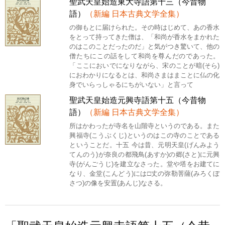
聖武天皇始造東大寺語第十三（今昔物
語）
（新編 日本古典文学全集）
の御もとに届けられた。その時はじめて、あの香水
をとって持ってきた僧は、「和尚が香水をまかれた
のはこのことだったのだ」と気がつき驚いて、他の
僧たちにこの話をして和尚を尊んだのであった。
「ここにおいでになりながら、宋のことが暗(そら)
におわかりになるとは、和尚さまはまことに仏の化
身でいらっしゃるにちがいない」と言って
聖武天皇始造元興寺語第十五（今昔物
語）
（新編 日本古典文学全集）
所はかわったが寺名を山階寺というのである。また
興福寺(こうぶくじ)というのはこの寺のことである
ということだ。十五 今は昔、元明天皇(げんみよう
てんのう)が奈良の都飛鳥(あすか)の郷(さと)に元興
寺(がんごうじ)を建立なさった。堂や塔をお建てに
なり、金堂(こんどう)には□丈の弥勒菩薩(みろくぼ
さつ)の像を安置(あんじ)なさる。