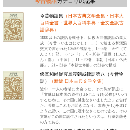
今昔物語
カテゴリの記事
今昔物語集
（日本古典文学全集・日本大
百科全書・世界大百科事典・全文全訳古
語辞典）
1000以上の説話を載せる、仏教＆世俗説話の集大
成 〈今昔（いまはむかし）……〉で始まる和漢混
交文で書かれた1059の説話を、1～5巻「天竺（て
んじく）部」（インド）、6～10巻「震旦（しんた
ん）部」（中国）、11～20巻「本朝（日本）仏法
部」、21～31巻「本朝世俗部」の31巻で構成
鑑真和尚従震旦渡朝戒律語第八（今昔物
語）
（新編 日本古典文学全集）
途中、一人の老翁に出会った。その翁が菩提に、
「文殊は日本国の衆生(しゆじよう)を済度(さいど)
するために、その国に誕生なさいましたよ」と告げ
た。菩提はこれをお聞きになり、素志(そし)を遂げ
ようと思い、この国に渡来なさったのである。その
文殊がこの国に誕生されたというのは、行基菩薩そ
の方である。