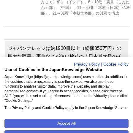
んじく）部」（インド）、6～10巻「震旦（しんた
ん）部」（中国）、11～20巻「本朝（日本）仏法
部」、21～31巻「本朝世俗部」の31巻で構成
ジャパンナレッジは約1900冊以上（総額850万円）の
膨大な辞書・事典などが使い放題の「日本最大級のイ
ンターネット辞書・事典・叢書サイト」です。日本国
Privacy Policy
|
Cookie Policy
Use of Cookies in the JapanKnowledge Website
内のみならず、海外の有名大学から図書館まで、多く
JapanKnowledge (https://japanknowledge.com/) uses cookies. In addition to
の機関で利用されています。
the cookies that are necessary to use the service, we also use these
functions to analyze visitor data, improve the website, and display
personalized content. If you agree to accept cookies, please click "Accept
ジャパンナレッジの利用料金や収録辞事典について詳しく
All." If you wish to set cookie preferences in detail or individually, please click
"Cookie Settings."
見る▶
The Privacy Policy and Cookie Policy apply to the Japan Knowledge Service.
Accept All
クッキーポリシー
Cookie設定