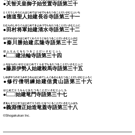
●天智天皇御子始笠置寺語第三十
とくだうしやうにんはじめてはつせでらをたつることだいさむじふいち
●徳道聖人始建長谷寺語第三十一
たむらのしやうぐんはじめてきよみづでらをたつることだいさむじふに
●田村将軍始建清水寺語第三十二
はだのかはかつはじめてくわうりうじをたつることだいさむじふさむ
●秦川勝始建広隆寺語第三十三
ほふりんじをたつることだいさむじふし
●
建法輪寺語第三十四
ふぢはらのいせひとはじめてくらまでらをたつることだいさむじふご
●藤原伊勢人始建鞍馬寺語第三十五
しゆぎやうのそうみやうれんはじめてしんぐゐさんをたつることだいさむじふろく
●修行僧明練始建信貴山語第三十六
はじめてりうもんじをたつることだいさむじふしち
●
始建竜門寺語第三十七
ぎゑんそうじやうはじめてりうがいじをつくることだいさむじふはち
●義淵僧正始造竜蓋寺語第三十八
©Shogakukan Inc.