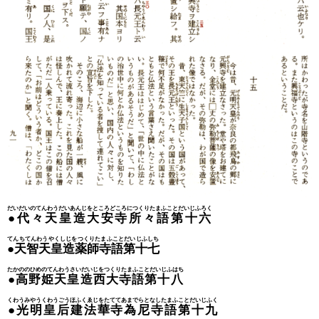
だいだいのてんわうだいあんじをところどころにつくりたまふことだいじふろく
●代々天皇造大安寺所々語第十六
てんちてんわうやくしじをつくりたまふことだいじふしち
●天智天皇造薬師寺語第十七
たかののひめのてんわうさいだいじをつくりたまふことだいじふはち
●高野姫天皇造西大寺語第十八
くわうみやうくわうごうほふくゑじをたててあまでらとなしたまふことだいじふく
●光明皇后建法華寺為尼寺語第十九