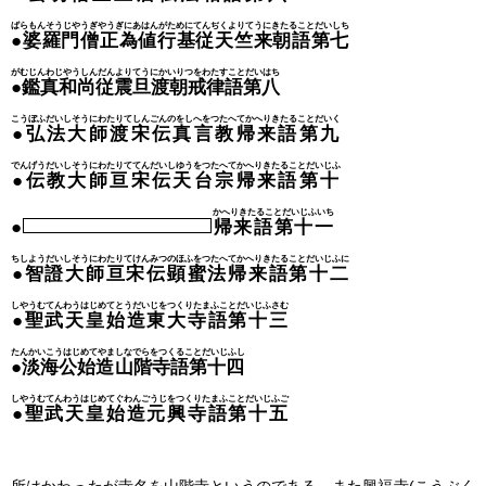
ばらもんそうじやうぎやうぎにあはんがためにてんぢくよりてうにきたることだいしち
●婆羅門僧正為値行基従天竺来朝語第七
がむじんわじやうしんだんよりてうにかいりつをわたすことだいはち
●鑑真和尚従震旦渡朝戒律語第八
こうぼふだいしそうにわたりてしんごんのをしへをつたへてかへりきたることだいく
●弘法大師渡宋伝真言教帰来語第九
でんげうだいしそうにわたりててんだいしゆうをつたへてかへりきたることだいじふ
●伝教大師亘宋伝天台宗帰来語第十
かへりきたることだいじふいち
●
帰来語第十一
ちしようだいしそうにわたりてけんみつのほふをつたへてかへりきたることだいじふに
●智證大師亘宋伝顕蜜法帰来語第十二
しやうむてんわうはじめてとうだいじをつくりたまふことだいじふさむ
●聖武天皇始造東大寺語第十三
たんかいこうはじめてやましなでらをつくることだいじふし
●淡海公始造山階寺語第十四
しやうむてんわうはじめてぐわんごうじをつくりたまふことだいじふご
●聖武天皇始造元興寺語第十五