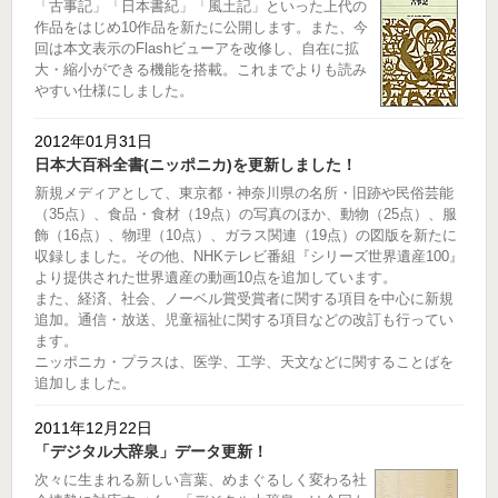
「古事記」「日本書紀」「風土記」といった上代の
作品をはじめ10作品を新たに公開します。また、今
回は本文表示のFlashビューアを改修し、自在に拡
大・縮小ができる機能を搭載。これまでよりも読み
やすい仕様にしました。
2012年01月31日
日本大百科全書(ニッポニカ)を更新しました！
新規メディアとして、東京都・神奈川県の名所・旧跡や民俗芸能
（35点）、食品・食材（19点）の写真のほか、動物（25点）、服
飾（16点）、物理（10点）、ガラス関連（19点）の図版を新たに
収録しました。その他、NHKテレビ番組『シリーズ世界遺産100』
より提供された世界遺産の動画10点を追加しています。
また、経済、社会、ノーベル賞受賞者に関する項目を中心に新規
追加。通信・放送、児童福祉に関する項目などの改訂も行ってい
ます。
ニッポニカ・プラスは、医学、工学、天文などに関することばを
追加しました。
2011年12月22日
「デジタル大辞泉」データ更新！
次々に生まれる新しい言葉、めまぐるしく変わる社