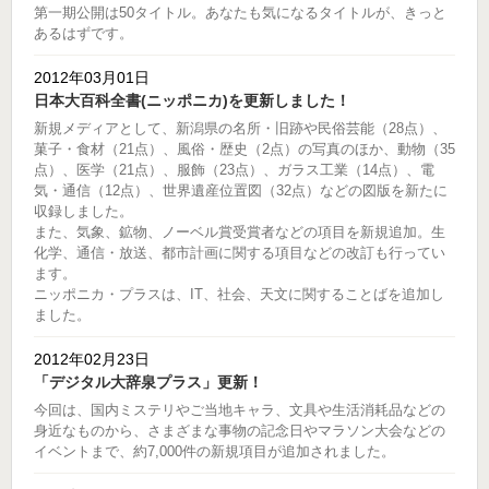
第一期公開は50タイトル。あなたも気になるタイトルが、きっと
あるはずです。
2012年03月01日
日本大百科全書(ニッポニカ)を更新しました！
新規メディアとして、新潟県の名所・旧跡や民俗芸能（28点）、
菓子・食材（21点）、風俗・歴史（2点）の写真のほか、動物（35
点）、医学（21点）、服飾（23点）、ガラス工業（14点）、電
気・通信（12点）、世界遺産位置図（32点）などの図版を新たに
収録しました。
また、気象、鉱物、ノーベル賞受賞者などの項目を新規追加。生
化学、通信・放送、都市計画に関する項目などの改訂も行ってい
ます。
ニッポニカ・プラスは、IT、社会、天文に関することばを追加し
ました。
2012年02月23日
「デジタル大辞泉プラス」更新！
今回は、国内ミステリやご当地キャラ、文具や生活消耗品などの
身近なものから、さまざまな事物の記念日やマラソン大会などの
イベントまで、約7,000件の新規項目が追加されました。