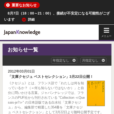
重要なお知らせ
8月7日（18：00～21：00）、接続が不安定になる可能性がござ
います
詳細
メイ
お知らせ一覧
2012年03月01日
「文庫クセジュ ベストセレクション」3月22日公開！
《クセジュ》とは、フランス語で「わたしは何を知
っているか？（＝何も知らないではないか）」と自
分に問いかける言葉。ジャパンナレッジでは、フラ
ンスのPUF社から刊行されている "Collection ≪Que
sais-je?≫" の日本語版である白水社「文庫クセジ
ュ」から、編集部で精選した354冊を「文庫クセジ
ュ ベストセレクション」として3月22日より随時公開予定です。