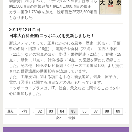
会情勢に対応すべく、「デジタル大辞泉」は今回も
約1,500項目の新規追加と約1万1,000項目の修正、
カラ―画像1,750点を加え、総項目数25万3,500項目
となりました。
2011年12月21日
日本大百科全書(ニッポニカ)を更新しました！
新規メディアとして、正月にかかわる風俗・歴史（10点）、千葉
県の名所・旧跡（16点）、餅菓子や食材（22点）、宝石の原石
（11点）などの写真のほか、野菜・果物関連（23点）、動物（15
点）、服飾（11点）、計測機器（14点）の図版を新たに収録しま
した。その他、NHKテレビ番組『シリーズ世界遺産100』より提供
された世界遺産の動画10点を追加しています。
また、工業技術に関する項目を中心に新規追加。気象、原子力、
電気（照明）に関する項目などの改訂も行っています。
ニッポニカ・プラスは、IT、社会、天文などに関することばを中
心に追加しました。
最初
<前
...
82
83
84
85
86
87
88
89
...
次>
最後