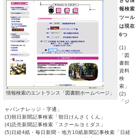
きる情
報検索
ツール
は現在
6つ
(1)
「図
書館
資料
検
索」
情報検索のエントランス「図書館ホームページ」
(2)
「ジ
ャパンナレッジ・字通」
(3)朝日新聞記事検索「朝日けんさくくん」
(4)読売新聞記事検索「スクールヨミダス」
(5)日経4紙・毎日新聞・地方10紙新聞記事検索「日経