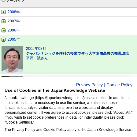
アーカイブ
2008年
2007年
2006年
2005年
2005年08月
ジャパンナレッジを理科の授業で使う大学附属高校の知識環境
平野 誠さん
2005年03月
ジャパンナレッジは人探しの水先案内人
Privacy Policy
|
Cookie Policy
渡辺 幸裕さん
Use of Cookies in the JapanKnowledge Website
JapanKnowledge (https://japanknowledge.com/) uses cookies. In addition to
the cookies that are necessary to use the service, we also use these
functions to analyze visitor data, improve the website, and display
2004年
personalized content. If you agree to accept cookies, please click "Accept All."
If you wish to set cookie preferences in detail or individually, please click
2003年
"Cookie Settings."
2002年
The Privacy Policy and Cookie Policy apply to the Japan Knowledge Service.