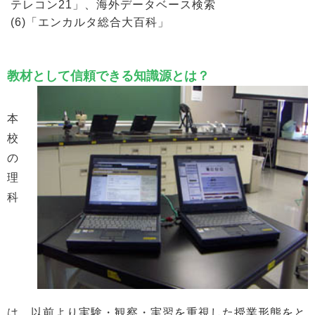
テレコン21」、海外データベース検索
(6)「エンカルタ総合大百科」
教材として信頼できる知識源とは？
本
校
の
理
科
は、以前より実験・観察・実習を重視した授業形態をと