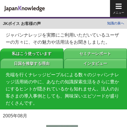
メイ
JKボイス お客様の声
知識の泉へ
ジャパンナレッジを実際にご利用いただいているユーザ
ーの方々に、その魅力や活用法をお聞きしました。
私はこう使っています
セミナーレポート
日国を推挙する理由
インタビュー
先端を行くナレッジピープルによる数々のジャパンナレ
ッジ活用術の中に、あなたの知識探索生活をさらに豊か
にするヒントが隠されているかも知れません。法人のお
客さまの導入事例としても、興味深いエピソードが盛り
だくさんです。
2005年08月