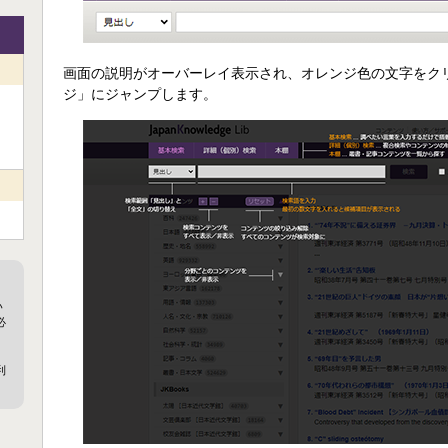
画面の説明がオーバーレイ表示され、オレンジ色の文字をク
ジ」にジャンプします。
い
必
、
・
利