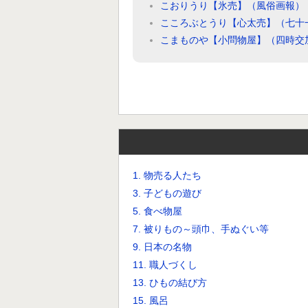
こおりうり【氷売】（風俗画報）
こころぶとうり【心太売】（七十
こまものや【小問物屋】（四時交
1. 物売る人たち
3. 子どもの遊び
5. 食べ物屋
7. 被りもの～頭巾、手ぬぐい等
9. 日本の名物
11. 職人づくし
13. ひもの結び方
15. 風呂