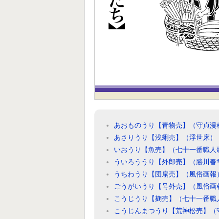
あおものうり【青物売】（守貞漫
あさりうり【浅蜊売】（浮世床）
いおうり【魚売】（七十一番職人
ういろううり【外郎売】（勝川春
うちわうり【団扇売】（風俗画報
ごうがいうり【号外売】（風俗画
こうじうり【麹売】（七十一番職
こうじんまつうり【荒神松売】（