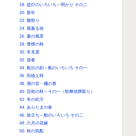
18. 提灯のいろいろ～明かり その二
20. 新年
22. 雛祭り
24. 風薫る候
26. 夏の風景
28. 豊穣の秋
30. 冬支度
32. 迎春
34. 船出の刻～船のいろいろ その一
36. 田植え時
38. 潮の音・磯の香
40. 芸術の秋～その一（歌舞伎隈取り）
42. 冬の此方
44. あらたまの春
46. 旅立ち～船のいろいろ その二
48. 六月の花嫁
50. 秋の気配