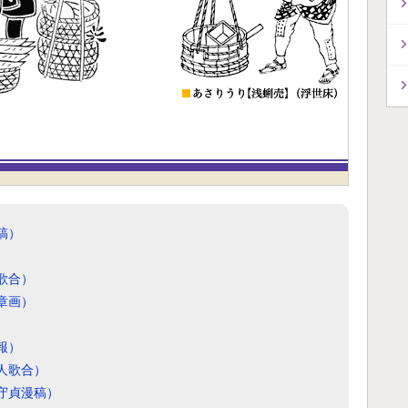
稿）
歌合）
章画）
）
報）
人歌合）
守貞漫稿）