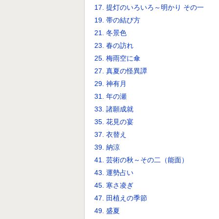
17. 提灯のいろいろ～明かり その一
19. 帯の結び方
21. 冬景色
23. 春の訪れ
25. 梅雨空に傘
27. 真夏の怪異譚
29. 神有月
31. 年の瀬
33. 諸願成就
35. 花見の宴
37. 衣替え
39. 納涼
41. 芸術の秋～その二（能面）
43. 運勢占い
45. 寒さ凌ぎ
47. 田植えの季節
49. 盛夏