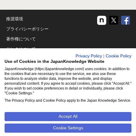
推奨環境
プライバシーポリシー
著作権について
リンクについて
Privacy Policy
|
Cookie Policy
免責事項
Use of Cookies in the JapanKnowledge Website
運営会社
JapanKnowledge (https://japanknowledge.com/) uses cookies. In addition to
the cookies that are necessary to use the service, we also use these
functions to analyze visitor data, improve the website, and display
アクセシビリティ対応
personalized content. If you agree to accept cookies, please click "Accept All."
If you wish to set cookie preferences in detail or individually, please click
クッキーポリシー
"Cookie Settings."
Cookie設定
The Privacy Policy and Cookie Policy apply to the Japan Knowledge Service.
Accept All
©2001-2026
NetAdvance Inc. All rights reserved.
掲載の記事・
写真・イラスト等のすべてのコンテンツの無断複写・転載を禁じ
Cookie Settings
ます