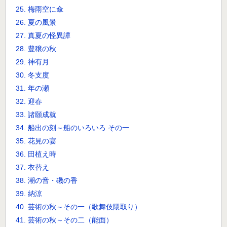
25. 梅雨空に傘
26. 夏の風景
27. 真夏の怪異譚
28. 豊穣の秋
29. 神有月
30. 冬支度
31. 年の瀬
32. 迎春
33. 諸願成就
34. 船出の刻～船のいろいろ その一
35. 花見の宴
36. 田植え時
37. 衣替え
38. 潮の音・磯の香
39. 納涼
40. 芸術の秋～その一（歌舞伎隈取り）
41. 芸術の秋～その二（能面）