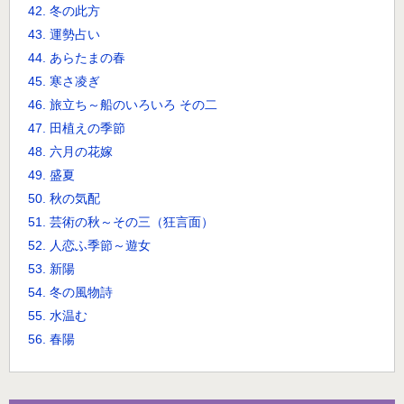
42. 冬の此方
43. 運勢占い
44. あらたまの春
45. 寒さ凌ぎ
46. 旅立ち～船のいろいろ その二
47. 田植えの季節
48. 六月の花嫁
49. 盛夏
50. 秋の気配
51. 芸術の秋～その三（狂言面）
52. 人恋ふ季節～遊女
53. 新陽
54. 冬の風物詩
55. 水温む
56. 春陽