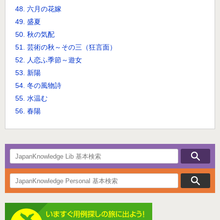
48. 六月の花嫁
49. 盛夏
50. 秋の気配
51. 芸術の秋～その三（狂言面）
52. 人恋ふ季節～遊女
53. 新陽
54. 冬の風物詩
55. 水温む
56. 春陽