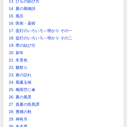
13. ひもの結び方
14. 夏の風物詩
15. 風呂
16. 医術・薬術
17. 提灯のいろいろ～明かり その一
18. 提灯のいろいろ～明かり その二
19. 帯の結び方
20. 新年
21. 冬景色
22. 雛祭り
23. 春の訪れ
24. 風薫る候
25. 梅雨空に傘
26. 夏の風景
27. 真夏の怪異譚
28. 豊穣の秋
29. 神有月
30. 冬支度