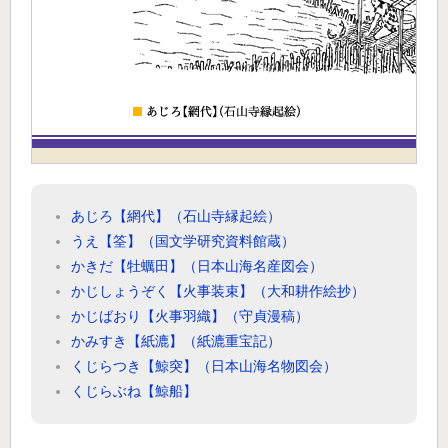
あじろ【網代】（石山寺縁起絵）
うえ【筌】（国文学研究資料館蔵）
かきだ【牡蠣田】（日本山海名産図会）
かじしょうぞく【火事装束】（大和耕作絵抄）
かじばおり【火事羽織】（守貞漫稿）
かみすき【紙漉】（紙漉重宝記）
くじらつき【鯨突】（日本山海名物図会）
くじらぶね【鯨船】