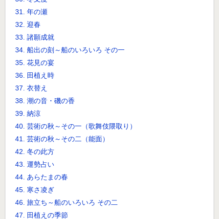
31. 年の瀬
32. 迎春
33. 諸願成就
34. 船出の刻～船のいろいろ その一
35. 花見の宴
36. 田植え時
37. 衣替え
38. 潮の音・磯の香
39. 納涼
40. 芸術の秋～その一（歌舞伎隈取り）
41. 芸術の秋～その二（能面）
42. 冬の此方
43. 運勢占い
44. あらたまの春
45. 寒さ凌ぎ
46. 旅立ち～船のいろいろ その二
47. 田植えの季節