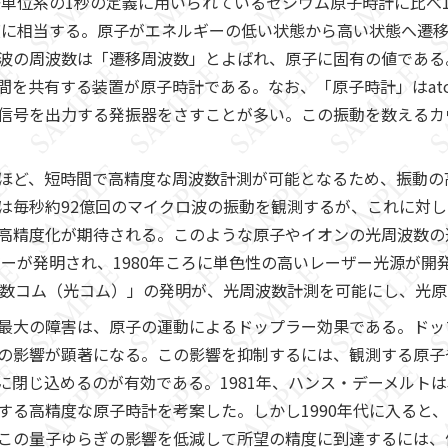
際単位系の1秒の定義に用いられているセシウム原子時計に比べ
精度に相当する。原子がエネルギーの低い状態から高い状態へ遷
波の周波数は「遷移周波数」とよばれ、原子に固有の値である
を共有する装置が原子時計である。なお、「原子時計」はatomi
信号を出力する発振器をさすことが多い。この振動を数えるカ
ほど、短時間で高精度な周波数計測が可能となるため、振動の
は毎秒約92億回のマイクロ波の振動を観測するが、これに対
高精度化が期待される。このような原子やイオンの光周波数の
ザーが発明され、1980年ころに単色性の高いレーザー光源が
波数コム（光コム）」の発明が、光周波数計測を可能にし、光
最大の障害は、原子の運動によるドップラー効果である。ドッ
の影響が顕著になる。この影響を抑制するには、観測する原子
に閉じ込めるのが有効である。1981年、ハンス・デーメルト
する高精度な原子時計を考案した。しかし1990年代に入ると
この量子ゆらぎの影響を低減して所望の精度に到達するには、