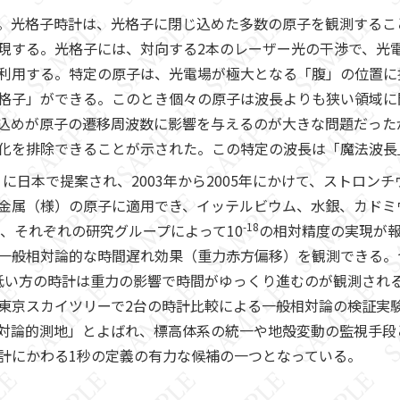
。光格子時計は、光格子に閉じ込めた多数の原子を観測するこ
現する。光格子には、対向する2本のレーザー光の干渉で、光
利用する。特定の原子は、光電場が極大となる「腹」の位置に
格子」ができる。このとき個々の原子は波長よりも狭い領域に
込めが原子の遷移周波数に影響を与えるのが大きな問題だった
化を排除できることが示された。この特定の波長は「魔法波長
）に日本で提案され、2003年から2005年にかけて、ストロン
金属（様）の原子に適用でき、イッテルビウム、水銀、カドミ
-18
カ、それぞれの研究グループによって10
の相対精度の実現が
一般相対論的な時間遅れ効果（重力赤方偏移）を観測できる。
低い方の時計は重力の影響で時間がゆっくり進むのが観測される。
東京スカイツリーで2台の時計比較による一般相対論の検証実
対論的測地」とよばれ、標高体系の統一や地殻変動の監視手段
計にかわる1秒の定義の有力な候補の一つとなっている。