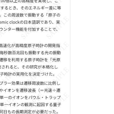
100倍以上の高精度を実現し、こ
移するとき、そのエネルギー差に等
。この周波数で振動する「原子の
c clockの日本語訳であり、実
ウンター機能を付加することで、
高速化が高精度原子時計の開発指
し毎秒数百兆回も振動する光の振動
遷移を利用する原子時計を「光原
開発されると、その研究が本格化し
原子時計の実用化を決定づけた。
プラー効果は遷移周波数に比例し
やイオンを遷移波長（＝光速÷遷
は単一のイオンをパウル・トラップ
、単一イオンの観測に起因する量子
何日もの長期測定が必要だった。