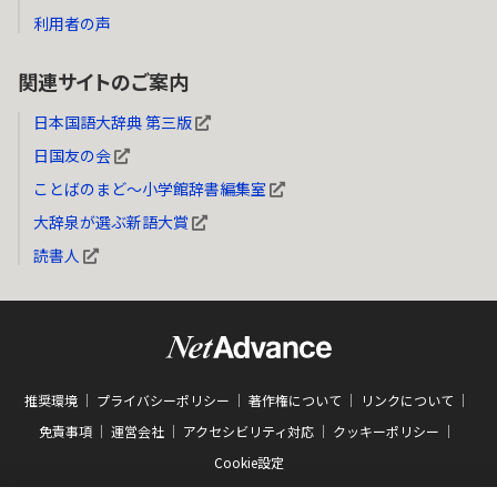
利用者の声
関連サイトのご案内
日本国語大辞典 第三版
日国友の会
ことばのまど～小学館辞書編集室
大辞泉が選ぶ新語大賞
読書人
推奨環境
プライバシーポリシー
著作権について
リンクについて
免責事項
運営会社
アクセシビリティ対応
クッキーポリシー
Cookie設定