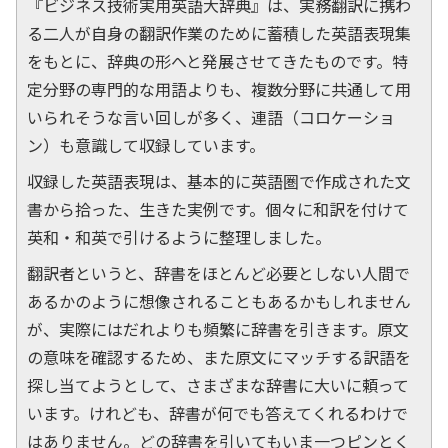
『ビジネス技術実用英語大辞典』は、実務翻訳に携わ
る二人が自身の翻訳作業のために蓄積した英語表現集
をもとに、辞典の形へと発展させてきたものです。特
定分野の専門的な用語よりも、複数分野に共通して用
いられそうな言い回しが多く、連語（コロケーショ
ン）も意識して収録しています。
収録した英語表現は、基本的に英語圏で作成された文
書から拾った、生きた実例です。個々に和訳を付けて
英和・和英で引けるように整理しました。
翻訳者というと、辞書をほとんど必要としない人間で
あるかのように想像されることもあるかもしれません
が、実際にはだれよりも頻繁に辞書を引きます。原文
の意味を確認するため、また原文にマッチする訳語を
探し当てようとして、さまざまな辞書に大いに頼って
います。けれども、辞書が何でも答えてくれるわけで
はありません。どの辞書を引いてもいま一つピンとく