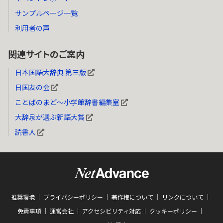
サンプルページ一覧
利用者の声
関連サイトのご案内
日本国語大辞典 第三版
日国友の会
ことばのまど～小学館辞書編集室
大辞泉が選ぶ新語大賞
読書人
推奨環境
プライバシーポリシー
著作権について
リンクについて
免責事項
運営会社
アクセシビリティ対応
クッキーポリシー