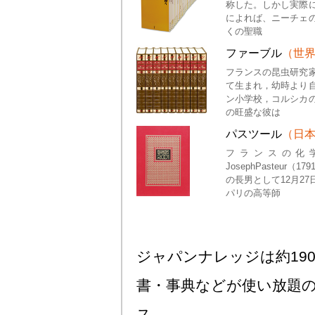
称した。しかし実際
によれば、ニーチェ
くの聖職
ファーブル
（世
フランスの昆虫研究
て生まれ，幼時より
ン小学校，コルシカ
の旺盛な彼は
パスツール
（日
フランスの化学
JosephPasteu
の長男として12月2
パリの高等師
ジャパンナレッジは約190
書・事典などが使い放題
ス。