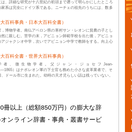
には、詳細な研究が十八世紀の初頭まで遡って明らかにしたところ
の家系は完全にドイツ系である。ニーチェの祖先のうちには、数多
界大百科事典・日本大百科全書）
家，博物学者。南仏アベロン県の寒村サン・レオンに貧農の子とし
自然に親しむ。苦学の末，アビニョン師範学校を出た後，アビニョ
のアジャクシオ中学，次いでアビニョン中学で教師をする。向上心
本大百科全書・世界大百科事典）
者、微生物学者。父ジャン・ジョセフJean-
r（1791―1865）はナポレオン軍の下士官も務めた小さな皮革業者で、そ
7日、ドール市に生まれた。幼時の天才児らしい話は残っていない。
0冊以上（総額850万円）の膨大な辞
のオンライン辞書・事典・叢書サービ