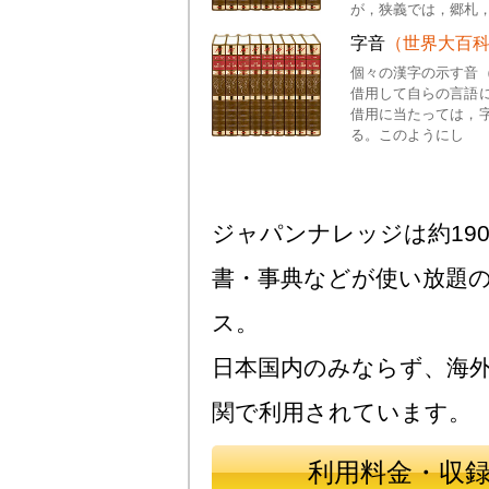
が，狭義では，郷札
字音
（世界大百
個々の漢字の示す音
借用して自らの言語
借用に当たっては，
る。このようにし
ジャパンナレッジは約190
書・事典などが使い放題
ス。
日本国内のみならず、海
関で利用されています。
利用料金・収