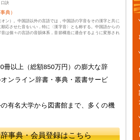
，口訣
科事典）
（オン）。中国語以外の言語では，中国語の字音をその漢字と共に
に順応させた音をいい，特に〈漢字音〉とも称する。中国語からの
字音は個々の言語の音韻体系，音節構造に適合するように変形され
0冊以上（総額850万円）の膨大な辞
のオンライン辞書・事典・叢書サービ
外の有名大学から図書館まで、多くの機
録辞事典・会員登録はこちら