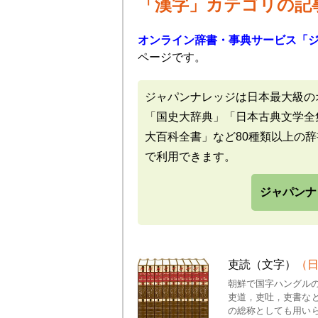
「漢字」カテゴリの記
オンライン辞書・事典サービス「
ページです。
ジャパンナレッジは日本最大級の
「国史大辞典」「日本古典文学全
大百科全書」など80種類以上の
で利用できます。
ジャパンナ
吏読（文字）
（日
朝鮮で国字ハングルの
吏道，吏吐，吏書な
の総称としても用い