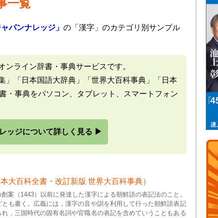
事一覧
ジャパンナレッジ」
の「漢字」のカテゴリ別サンプル
オンライン辞書・事典サービスです。
集」「日本国語大辞典」「世界大百科事典」「日本
辞書・事典をパソコン、タブレット、スマートフォン
レッジについて詳しく見る ▶
本大百科全書・改訂新版 世界大百科事典）
創案（1443）以前に発達した漢字による朝鮮語の表記法のこと。
どとも書く。広義には，漢字の音や訓を利用して行った朝鮮語表記
られ，三国時代の固有名詞や官職名の表記を含めていうこともある