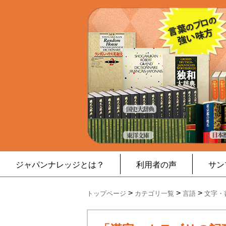
ジャパンナレッジとは？
利用者の声
サン
>
>
>
トップページ
カテゴリ一覧
言語
文字・