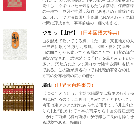
発生し、ぐずついた天気をもたらす前線。停滞前線
の一種で、成因や性質は秋雨（あきさめ）前線に似
る。オホーツク海気団と小笠原（おがさわら）気団
の間に形成され、寒帯前線の一種でもある。
やま‐せ【山背】
（日本国語大辞典）
山を越えて吹いてくる風。また、夏、東北地方の太
平洋岸に吹く冷涼な北東風。《季・夏》(1)本来、
山の向こうから吹いてくる風のことで、山背の漢字
表記がなされ、語源説では「セ」を風とみるものが
多い。(2)地方によって風向や付随する意味も様々
である。この語が風名の中でも比較的有名なのは、
方言の分布地域の広さのほか
梅雨
（世界大百科事典）
〈つゆ〉ともいう。太陰太陽暦では梅雨の時期が5
月にあたるので，五月雨（さみだれ）ともいった。
梅雨は東アジアだけにみられる雨季で，6月上旬よ
り7月上旬にかけて日本の南岸から中国の長江流域
にかけて前線（梅雨前線）が停滞して長雨を降らせ
る現象である。梅雨は