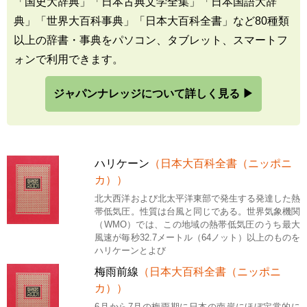
「国史大辞典」「日本古典文学全集」「日本国語大辞
典」「世界大百科事典」「日本大百科全書」など80種類
以上の辞書・事典をパソコン、タブレット、スマートフ
ォンで利用できます。
ジャパンナレッジについて詳しく見る ▶
ハリケーン
（日本大百科全書（ニッポニ
カ））
北大西洋および北太平洋東部で発生する発達した熱
帯低気圧。性質は台風と同じである。世界気象機関
（WMO）では、この地域の熱帯低気圧のうち最大
風速が毎秒32.7メートル（64ノット）以上のものを
ハリケーンとよび
梅雨前線
（日本大百科全書（ニッポニ
カ））
6月から7月の梅雨期に日本の南岸にほぼ定常的に