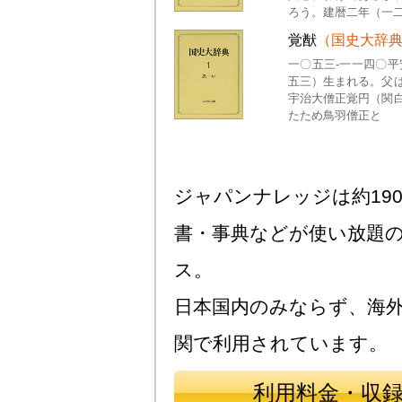
ろう。建暦二年（一
覚猷
（国史大辞
一〇五三-一一四〇
五三）生まれる。父
宇治大僧正覚円（関
たため鳥羽僧正と
ジャパンナレッジは約190
書・事典などが使い放題
ス。
日本国内のみならず、海
関で利用されています。
利用料金・収