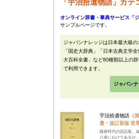
「宇治拾遺物語」カテ
オンライン辞書・事典サービス「
サンプルページです。
ジャパンナレッジは日本最大級の
「国史大辞典」「日本古典文学全
大百科全書」など80種類以上の
で利用できます。
ジャパンナ
宇治拾遺物語
（国
書・改訂新版 世
鎌倉時代の説話集。
八巻にわけてあるが