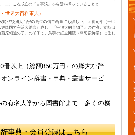
二一二）ころ成立の『古事談』から話を採っていることと
典・世界大百科事典）
平安時代後期天台宗の高位の僧で画事にも詳しい。天喜元年（一〇
は源隆国で宇治大納言と称し、『宇治大納言物語』の作者。覚猷は
白藤原頼通の子）の弟子で、鳥羽の証金剛院（鳥羽殿御堂）に住し
0冊以上（総額850万円）の膨大な辞
のオンライン辞書・事典・叢書サービ
外の有名大学から図書館まで、多くの機
録辞事典・会員登録はこちら