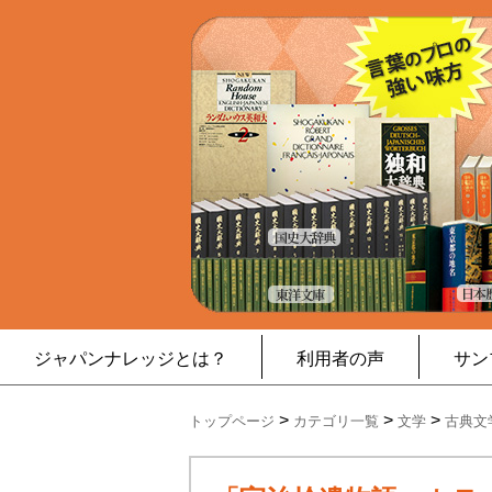
ジャパンナレッジとは？
利用者の声
サン
>
>
>
トップページ
カテゴリ一覧
文学
古典文