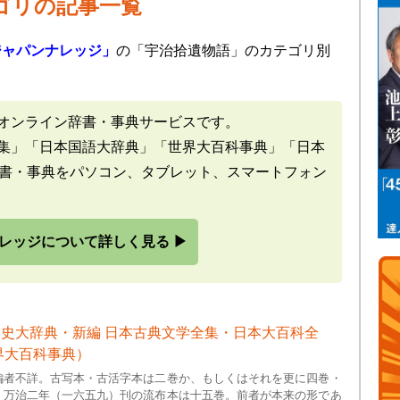
ゴリの記事一覧
ジャパンナレッジ」
の「宇治拾遺物語」のカテゴリ別
オンライン辞書・事典サービスです。
集」「日本国語大辞典」「世界大百科事典」「日本
辞書・事典をパソコン、タブレット、スマートフォン
レッジについて詳しく見る ▶
史大辞典・新編 日本古典文学全集・日本大百科全
界大百科事典）
編者不詳。古写本・古活字本は二巻か、もしくはそれを更に四巻・
、万治二年（一六五九）刊の流布本は十五巻。前者が本来の形であ