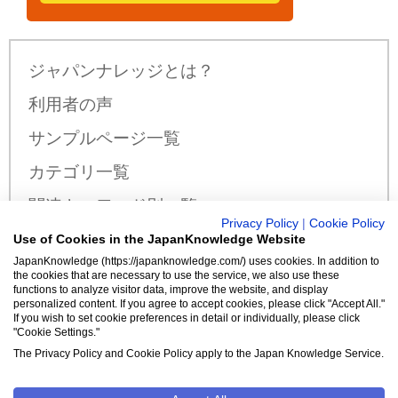
ジャパンナレッジとは？
利用者の声
サンプルページ一覧
カテゴリ一覧
関連キーワード別一覧
Privacy Policy
|
Cookie Policy
サンプル公開辞書・事典一覧
Use of Cookies in the JapanKnowledge Website
JapanKnowledge (https://japanknowledge.com/) uses cookies. In addition to
料金・収録コンテンツ
the cookies that are necessary to use the service, we also use these
functions to analyze visitor data, improve the website, and display
personalized content. If you agree to accept cookies, please click "Accept All."
If you wish to set cookie preferences in detail or individually, please click
"Cookie Settings."
新規入会はこちら
The Privacy Policy and Cookie Policy apply to the Japan Knowledge Service.