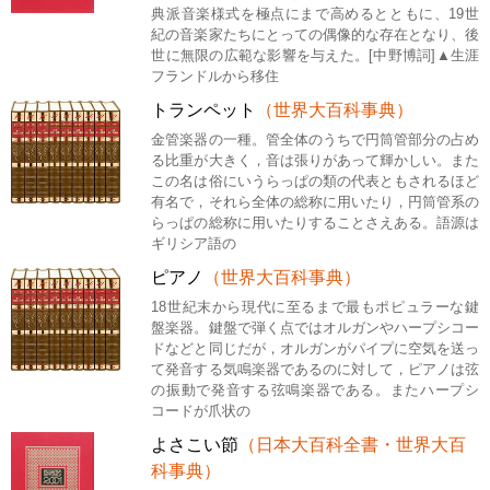
典派音楽様式を極点にまで高めるとともに、19世
紀の音楽家たちにとっての偶像的な存在となり、後
世に無限の広範な影響を与えた。[中野博詞]▲生涯
フランドルから移住
トランペット
（世界大百科事典）
金管楽器の一種。管全体のうちで円筒管部分の占め
る比重が大きく，音は張りがあって輝かしい。また
この名は俗にいうらっぱの類の代表ともされるほど
有名で，それら全体の総称に用いたり，円筒管系の
らっぱの総称に用いたりすることさえある。語源は
ギリシア語の
ピアノ
（世界大百科事典）
18世紀末から現代に至るまで最もポピュラーな鍵
盤楽器。鍵盤で弾く点ではオルガンやハープシコー
ドなどと同じだが，オルガンがパイプに空気を送っ
て発音する気鳴楽器であるのに対して，ピアノは弦
の振動で発音する弦鳴楽器である。またハープシ
コードが爪状の
よさこい節
（日本大百科全書・世界大百
科事典）