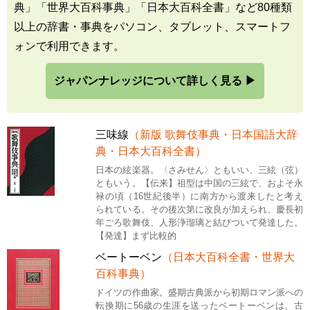
典」「世界大百科事典」「日本大百科全書」など80種類
以上の辞書・事典をパソコン、タブレット、スマートフ
ォンで利用できます。
ジャパンナレッジについて詳しく見る ▶
三味線
（新版 歌舞伎事典・日本国語大辞
典・日本大百科全書）
日本の絃楽器。〈さみせん〉ともいい、三絃（弦）
ともいう。【伝来】祖型は中国の三絃で、およそ永
禄の頃（16世紀後半）に南方から渡来したと考え
られている。その後次第に改良が加えられ、慶長初
年ごろ歌舞伎、人形浄瑠璃と結びついて発達した。
【発達】まず比較的
ベートーベン
（日本大百科全書・世界大
百科事典）
ドイツの作曲家。盛期古典派から初期ロマン派への
転換期に56歳の生涯を送ったベートーベンは、古