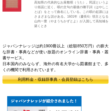
高知県の代表的なお座敷唄（うた）。民謡というよ
り俗謡に近く、唄の文句の最後の囃子詞（はやしこ
とば）をとって曲名にしている。この唄の起源には
さまざまな説がある。1601年（慶長6）領主となる
山内一豊（やまうちかずとよ）が入国して高知城を
築くとき
ジャパンナレッジは約1900冊以上（総額850万円）の膨大
な辞書・事典などが使い放題のオンライン辞書・事典・叢
書サービス。
日本国内のみならず、海外の有名大学から図書館まで、多
くの機関で利用されています。
利用料金・収録辞事典・会員登録はこちら