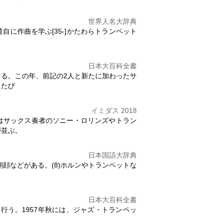
世界人名大辞典
に作曲を学ぶ[35-]かたわら
トランペット
日本大百科全書
る。この年、前記の2人と新たに加わったサ
たたび
イミダス 2018
はサックス奏者のソニー・ロリンズや
トラン
が並ぶ。
日本国語大辞典
顔などがある。(8)ホルンや
トランペット
な
日本大百科全書
動を行う。1957年秋には、ジャズ・
トランペッ