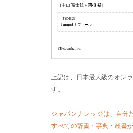
［中山 冨士雄＋関根 裕］
［索引語］
trumpet ナフィール
©Heibonsha Inc.
上記は、日本最大級のオン
す。
ジャパンナレッジは、自分
すべての辞書・事典・叢書