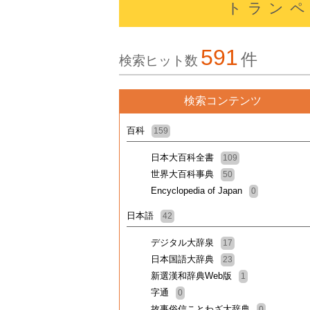
トランペ
591
件
検索ヒット数
検索コンテンツ
百科
159
日本大百科全書
109
世界大百科事典
50
Encyclopedia of Japan
0
日本語
42
デジタル大辞泉
17
日本国語大辞典
23
新選漢和辞典Web版
1
字通
0
故事俗信ことわざ大辞典
0