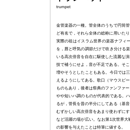
trumpet
金管楽器の一種。管全体のうちで円筒管
ど有名で，それら全体の総称に用いたり
実際の祖はイスラム世界の楽器ナフィ
を，唇と呼気の調節だけで吹き分ける楽
いる高次倍音を自在に駆使した流麗な演
技で補うにせよ，音が不足である。そこ
増やそうとしたこともある。今日では
えるようにしてある。歌口（マウスピー
ものもあり，後者は祭典のファンファー
やや短いハ調のものが代表的である。ハ
るが，管長を昔の半分にしてある（基音
むずかしい高次倍音をあまり使わずにす
など活躍の場が広い。なお第1次世界大
の影響を与えたことは特筆に値する。