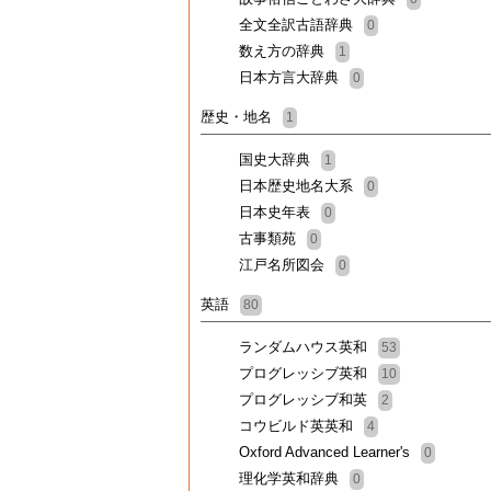
全文全訳古語辞典
0
数え方の辞典
1
日本方言大辞典
0
歴史・地名
1
国史大辞典
1
日本歴史地名大系
0
日本史年表
0
古事類苑
0
江戸名所図会
0
英語
80
ランダムハウス英和
53
プログレッシブ英和
10
プログレッシブ和英
2
コウビルド英英和
4
Oxford Advanced Learner's
0
理化学英和辞典
0