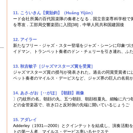
11.
こう
いきん
【黄貽鈞】（Huáng Yíjūn）
ード会社所属の百代国楽隊の奏者となる．国立音楽専科学校で黄自
を専攻．工部局交響楽団に入団[38]．中華人民共和国建国後
12. アイラー
新たなフリー・ジャズ・スター登場をジャズ・シーンに印象づけ
イドマン、
トランペット
奏者のドン・チェリーを引き連れ、ふ
13. 秋吉敏子［ジャズマスターズ賞を受賞］
ジャズマスターズ賞の授与が発表された。過去の同賞受賞者に
ペット
奏者のマイルス・デービスなど、ジャズ界の巨人の名前
14. あさ‐がお［‥がほ］【朝顔】
画像
〕(7)紋所の名。朝顔の丸、五つ朝顔、朝顔枝蔓丸、細輪に六つ朝
どの金管楽器で、吹き口と反対側の先端に開いているじょうご
15. アダレイ
Adderley（1931―2000）とクインテットを結成し、演奏活
ト
の第一人者、マイルス・デービス率いるセクステ