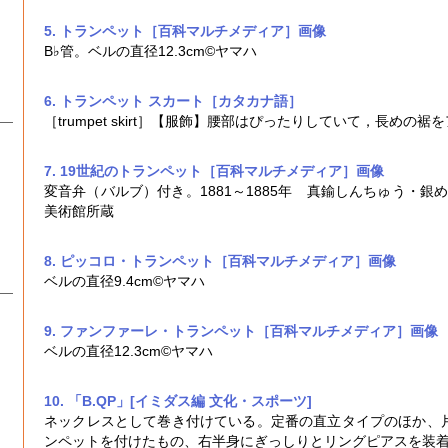
5. トランペット［百科マルチメディア］
画像
B♭管。ベルの直径12.3cm©ヤマハ
6. トランペット スカート［カタカナ語］
［trumpet skirt］【服飾】腰部はぴったりしていて，長め
7. 19世紀のトランペット［百科マルチメディア］
画像
変音弁（バルブ）付き。1881～1885年 真鍮しんちゅう・銀
美術館所蔵
8. ピッコロ・トランペット［百科マルチメディア］
画像
ベルの直径9.4cm©ヤマハ
9. ファンファーレ・トランペット［百科マルチメディア］
画像
ベルの直径12.3cm©ヤマハ
10. 「B.QP」[イミダス編 文化・スポーツ]
ネックレスとして巻き付けている。定番の直立タイプのほか、
ンペット
を付けたもの、右半身にぎっしりとリングピアスを装