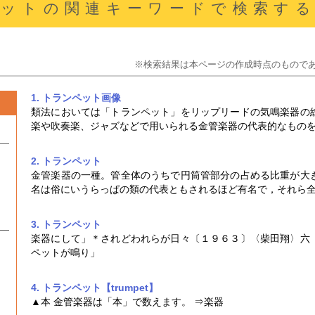
ットの関連キーワードで検索す
※検索結果は本ページの作成時点のもので
1. トランペット
画像
類法においては「
トランペット
」をリップリードの気鳴楽器の
楽や吹奏楽、ジャズなどで用いられる金管楽器の代表的なもの
2. トランペット
金管楽器の一種。管全体のうちで円筒管部分の占める比重が大
名は俗にいうらっぱの類の代表ともされるほど有名で，それら
3. トランペット
楽器にして」＊されどわれらが日々〔１９６３〕〈柴田翔〉六
ペット
が鳴り」
4. トランペット【trumpet】
▲本 金管楽器は「本」で数えます。 ⇒楽器