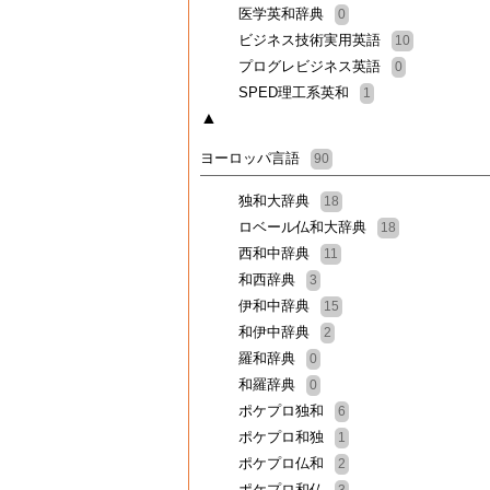
医学英和辞典
0
ビジネス技術実用英語
10
プログレビジネス英語
0
SPED理工系英和
1
▲
ヨーロッパ言語
90
独和大辞典
18
ロベール仏和大辞典
18
西和中辞典
11
和西辞典
3
伊和中辞典
15
和伊中辞典
2
羅和辞典
0
和羅辞典
0
ポケプロ独和
6
ポケプロ和独
1
ポケプロ仏和
2
ポケプロ和仏