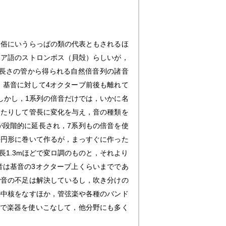
は俗にいうらっぱの類の代表ともされるほ
シア語のストロンボス（貝殻）らしいが，
長さの管から得られる自然倍音列の諸音
，基音に対して4オクターブ前後も離れて
しかし，1系列の倍音だけでは，いかに名
けたりして管長に変化を与え，音の種類を
が段階的に延長され，7系列もの倍音を使
長円形に巻いて作るが，まっすぐに作った
1.3mほどで変ロ調のものと，それより
音は基音の3オクターブ上くらいまでであ
で音の不足は解決しているし，吹き分けの
の中核をなすほか，管弦楽や各種のバンド
想で楽器を使いこなして，他分野にも多く