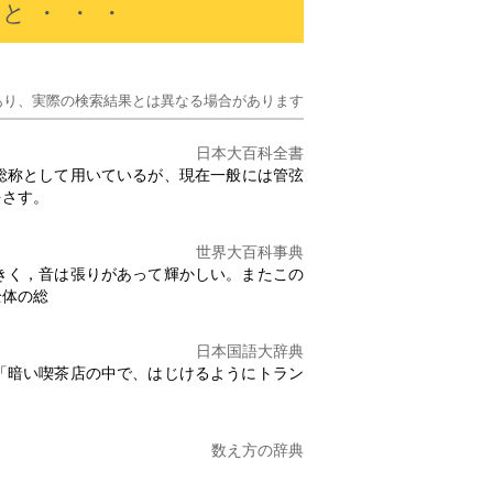
ると・・・
あり、実際の検索結果とは異なる場合があります
日本大百科全書
総称として用いているが、現在一般には管弦
をさす。
世界大百科事典
きく，音は張りがあって輝かしい。またこの
全体の総
日本国語大辞典
「暗い喫茶店の中で、はじけるように
トラン
数え方の辞典