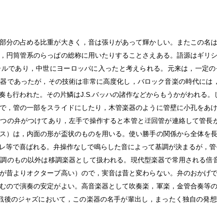
部分の占める比重が大きく，音は張りがあって輝かしい。またこの名
，円筒管系のらっぱの総称に用いたりすることさえある。語源はギリ
ールであり，中世にヨーロッパに入ったと考えられる。元来は，一定の
器であったが，その技術は非常に高度化し，バロック音楽の時代には
奏も行われた。その片鱗はJ.S.バッハの諸作などからもうかがわれる。
で，管の一部をスライドにしたり，木管楽器のように管壁に小孔をあ
三つの弁がつけてあり，左手で操作すると本管と
回管が連絡して管長
ス）は，内面の形が盃状のものを用いる。使い勝手の関係から全体を
レ等で喜ばれる。弁操作なしで鳴らした音によって基調が決まるが，管長
調のもの以外は移調楽器として扱われる。現代型楽器で常用される倍
が昔よりオクターブ高い）ので，実音は昔と変わらない。弁のおかげ
むので演奏の安定がよい。高音楽器として吹奏楽，軍楽，金管合奏等
戦後のジャズにおいて，この楽器の名手が輩出し，まったく独自の発