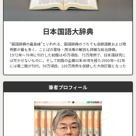
日本国語大辞典
“国語辞典の最高峰”といわれる、国語辞典のうちでも収録語数および用
例数が最も多く、ことばの意味・用法等の解説も詳細な総合辞典。
1972年～76年に刊行した初版は45万項目、75万用例で、日本語研究に
は欠かせないものに。そして初版の企画以来40年を経た2000年～02年
には第二版が刊行。50万項目、100万用例を収録した大改訂版となった
筆者プロフィール