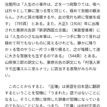
当箇所は「人生の小事件は、之を一つ宛取りては、喩へ
ば片々として静に落つる雪と同じく、極めて些細の観あ
らん。されど其の堆積するや、此の雪片も終に雪崩を成
す」（795頁） とある。また、大正5（1916）年に出版
された栗原元吉訳『新訳西国立志篇』（東亜堂書房）に
は「人生の小さな出来事は、一つ一つ手に取つて見れば
極めて何でもないものに見えるけれども、静かに降り
かゝる雪のやうに一片づゝ積り積ると、之が堆積して遂
に大きな雪崩をも生ずるのである」（544頁）とある。
山県悌三郎の訳文にも、栗原元吉の訳文にも「村落人家
ヲモ圧壊スルニ至ルナリ」に該当する表現がみられな
い。
このことからすると、「圧壊」は英語を日本語に翻訳
するということを契機に「うまれた」語ではないことに
なるし、そうした際に使用した辞書が契機になっている
のでもないことになる。つまり、「圧壊」は中村正直の