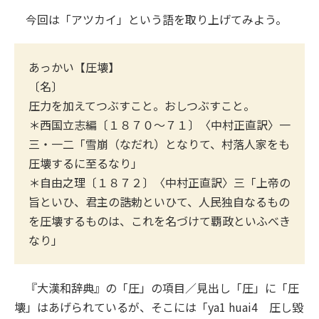
今回は「アツカイ」という語を取り上げてみよう。
あっかい【圧壊】
〔名〕
圧力を加えてつぶすこと。おしつぶすこと。
＊西国立志編〔１８７０～７１〕〈中村正直訳〉一
三・一二「雪崩（なだれ）となりて、村落人家をも
圧壊するに至るなり」
＊自由之理〔１８７２〕〈中村正直訳〉三「上帝の
旨といひ、君主の誥勅といひて、人民独自なるもの
を圧壊するものは、これを名づけて覇政といふべき
なり」
『大漢和辞典』の「圧」の項目／見出し「圧」に「圧
壊」はあげられているが、そこには「ya1 huai4 圧し毀