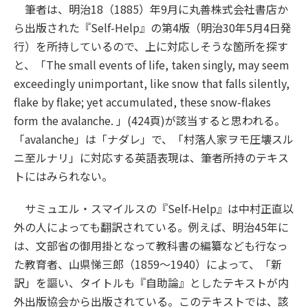
筆者は、明治18（1885）年9月に丸善株式会社書店か
ら出版された『Self-Help』の第4版（明治30年5月4日発
行）を所持しているので、上に対応しそうな箇所を探す
と、「The small events of life, taken singly, may seem
exceedingly unimportant, like snow that falls silently,
flake by flake; yet accumulated, these snow-flakes
form the avalanche. 」(424頁)が該当すると思われる。
「avalanche」は「ナダレ」で、「村落人家ヲモ圧壊スル
ニ至ルナリ」に対応する英語表現は、筆者所持のテキス
トにはみられない。
サミュエル・スマイルスの『Self-Help』は中村正直以
外の人によっても翻訳されている。例えば、明治45年に
は、文部省の御用掛となって教科書の編纂なども行なっ
た教育者、山県悌三郎（1859～1940）によって、「新
訳」を謳い、タイトルも『自助論』としたテキストが内
外出版協会から出版されている。このテキストでは、該