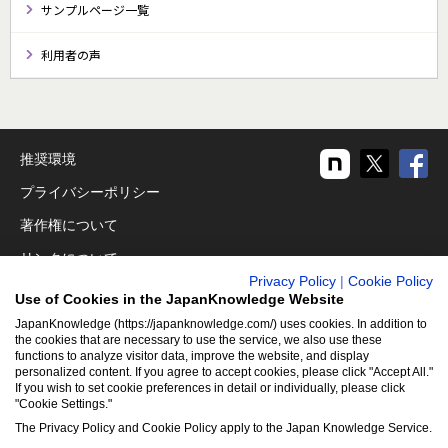
サンプルページ一覧
利用者の声
推奨環境
プライバシーポリシー
著作権について
リンクについて
Privacy Policy
|
Cookie Policy
免責事項
Use of Cookies in the JapanKnowledge Website
運営会社
JapanKnowledge (https://japanknowledge.com/) uses cookies. In addition to
the cookies that are necessary to use the service, we also use these
functions to analyze visitor data, improve the website, and display
アクセシビリティ対応
personalized content. If you agree to accept cookies, please click "Accept All."
If you wish to set cookie preferences in detail or individually, please click
クッキーポリシー
"Cookie Settings."
Cookie設定
The Privacy Policy and Cookie Policy apply to the Japan Knowledge Service.