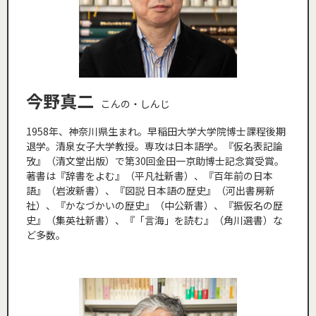
今野真二
こんの・しんじ
1958年、神奈川県生まれ。早稲田大学大学院博士課程後期
退学。清泉女子大学教授。専攻は日本語学。『仮名表記論
攷』（清文堂出版）で第30回金田一京助博士記念賞受賞。
著書は『辞書をよむ』（平凡社新書）、『百年前の日本
語』（岩波新書）、『図説 日本語の歴史』（河出書房新
社）、『かなづかいの歴史』（中公新書）、『振仮名の歴
史』（集英社新書）、『「言海」を読む』（角川選書）な
ど多数。