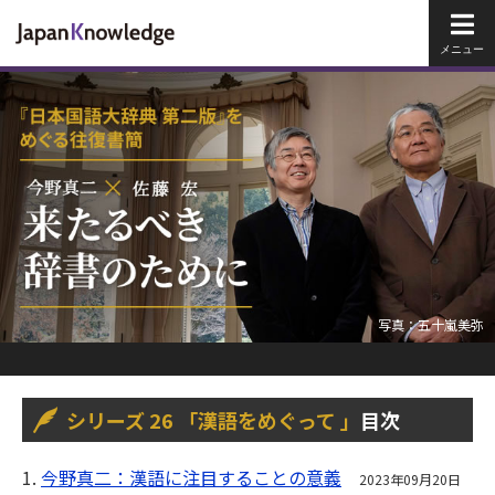
メイ
写真：五十嵐美弥
シリーズ 26 「漢語をめぐって 」
目次
1.
今野真二：漢語に注目することの意義
2023年09月20日