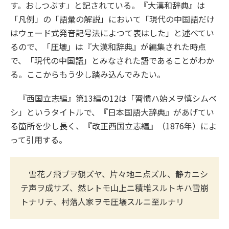
す。おしつぶす」と記されている。『大漢和辞典』は
「凡例」の「語彙の解説」において「現代の中国語だけ
はウェード式発音記号法によつて表はした」と述べてい
るので、「圧壊」は『大漢和辞典』が編集された時点
で、「現代の中国語」とみなされた語であることがわか
る。ここからもう少し踏み込んでみたい。
『西国立志編』第13編の12は「習慣ハ始メヲ慎シムベ
シ」というタイトルで、『日本国語大辞典』があげてい
る箇所を少し長く、『改正西国立志編』（1876年）によ
って引用する。
雪花ノ飛ブヲ観ズヤ、片々地ニ点ズル、静カニシ
テ声ヲ成サズ、然レトモ山上ニ積堆スルトキハ雪崩
トナリテ、村落人家ヲモ圧壊スルニ至ルナリ