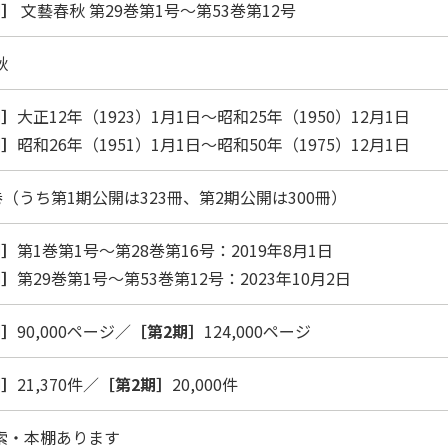
期］
文藝春秋 第29巻第1号～第53巻第12号
秋
期］
大正12年（1923）1月1日～昭和25年（1950）12月1日
期］
昭和26年（1951）1月1日～昭和50年（1975）12月1日
巻（うち第1期公開は323冊、第2期公開は300冊）
期］
第1巻第1号～第28巻第16号：2019年8月1日
期］
第29巻第1号～第53巻第12号：2023年10月2日
期］
90,000ページ／
［第2期］
124,000ページ
期］
21,370件／
［第2期］
20,000件
索・本棚あります