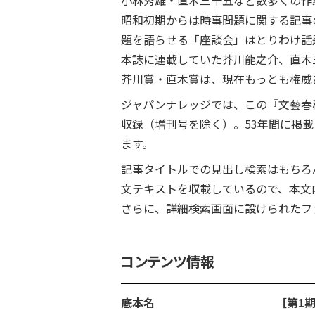
小林秀雄・直木三十五など数多くの作
昭和初期からは時事問題に関する記事
題を語らせる「座談会」はとりわけ話
本誌に連載していた芥川龍之介、直木三
芥川賞・直木賞は、現在もっとも権威
ジャパンナレッジでは、この『文藝春秋
収録（増刊号を除く）。53年間に掲載さ
ます。
記事タイトルでの見出し検索はもちろ
文テキストを収載しているので、本文
さらに、詳細検索画面に設けられたフ
コンテンツ情報
底本名
［第1