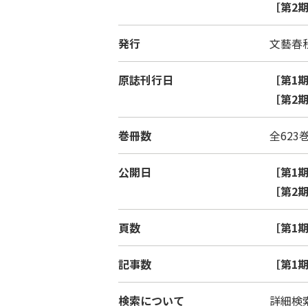
［第2
発行
文藝春
原誌刊行日
［第1
［第2
巻冊数
全623
公開日
［第1
［第2
頁数
［第1
記事数
［第1
検索について
詳細検