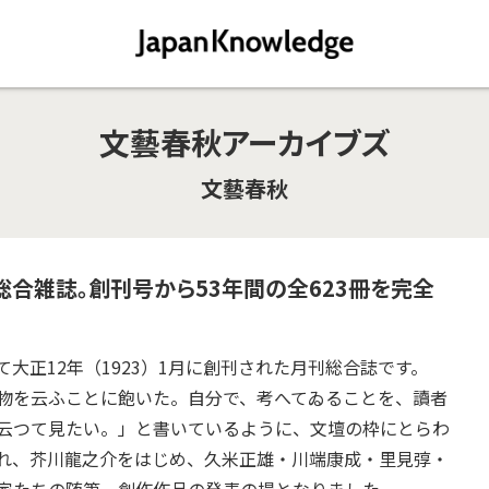
文藝春秋アーカイブズ
文藝春秋
合雑誌。創刊号から53年間の全623冊を完全
大正12年（1923）1月に創刊された月刊総合誌です。
物を云ふことに飽いた。自分で、考へてゐることを、讀者
云つて見たい。」と書いているように、文壇の枠にとらわ
れ、芥川龍之介をはじめ、久米正雄・川端康成・里見弴・