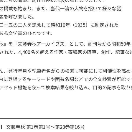
家たちの随筆、創作作品の発表の場となりました。
の掲載も始まり、また、当代一流の大物を招いて様々な話
題を呼びました。
十五の二人を記念して昭和10年（1935）に制定された
ある文学賞のひとつです。
』を「文藝春秋アーカイブズ」として、創刊号から昭和50年（1
れた、4,400名を超える作家・寄稿家の随筆、創作、記事など約
ん、発行年月や執筆者名からの検索も可能にして利便性を高め
内に登場するキーワードや固有名詞などでの全文検索が可能で
ァセット機能を使って検索結果を絞り込み、目的の記事を取り
期］
文藝春秋 第1巻第1号～第28巻第16号