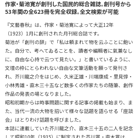
作家・菊池寛が創刊した国民的総合雑誌。創刊号から
53年間の全623冊を完全収録。全文検索が可能
『文藝春秋』は、作家・菊池寛によって大正12年
（1923）1月に創刊された月刊総合誌です。
菊池が「創刊の辞」で「私は頼まれて物を云ふことに飽い
た。自分で、考へてゐることを、讀者や編輯者に氣兼なし
に、自由な心持で云つて見たい。」と書いているように、
文壇の枠にとらわれない自由な文筆活動を願って発刊さ
れ、芥川龍之介をはじめ、久米正雄・川端康成・里見弴・
小林秀雄・直木三十五など数多くの作家たちの随筆、創作
作品の発表の場となりました。
昭和初期からは時事問題に関する記事の掲載も始まり、ま
た、当代一流の大物を招いて様々な話題を語らせる「座談
会」はとりわけ話題を呼びました。
本誌に連載していた芥川龍之介、直木三十五の二人を記念
して昭和10年（1935）に制定された芥川賞・直木賞は、