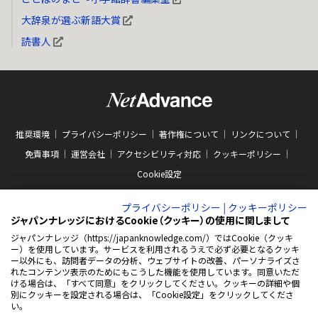
大辞泉が選ぶ新語大賞
読書人
推奨環境
プライバシーポリシー
著作権について
リンクについて
免責事項
運営会社
アクセシビリティ対応
クッキーポリシー
Cookie設定
プライバシーポリシー
|
クッキーポリシー
ジャパンナレッジにおけるCookie（クッキー）の使用に関しまして
ジャパンナレッジ（https://japanknowledge.com/）ではCookie（クッキ
ー）を使用しています。サービスを利用されるうえで必ず必要となるクッキ
ABJマークは、この電子書店・電子書籍配信サービスが、著作権者からコンテン
ー以外にも、訪問者データの分析、ウェブサイトの改善、パーソナライズさ
ツ使用許諾を得た正規版配信サービスであることを示す商標（登録番号 第
れたコンテンツ表示のためにもこうした機能を使用しています。同意いただ
10981000号）です。ABJマークの詳細、ABJマークを掲示しているサービスの一
ける場合は、「すべて同意」をクリックしてください。クッキーの詳細や個
覧はこちらをご覧ください。
AEBS 電子出版制作・流通協議会
別にクッキーを設定される場合は、「Cookie設定」をクリックしてくださ
新
https://aebs.or.jp/
い。
し