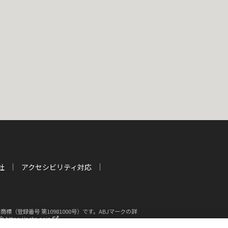
社
アクセシビリティ対応
登録番号 第10981000号）です。ABJマークの詳
新
s://aebs.or.jp/
し