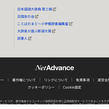
日本国語大辞典 第三版
日国友の会
ことばのまど～小学館辞書編集室
大辞泉が選ぶ新語大賞
読書人
シー
著作権について
リンクについて
免責事項
運営会
クッキーポリシー
Cookie設定
サービスが、著作権者からコンテンツ使用許諾を得た正規版配信サービスであることを示す商標（
クを掲示しているサービスの一覧はこちらをご覧ください。
AEBS 電子出版制作・流通協議会 http