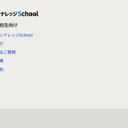
高校生向け
ンナレッジSchool
介
るご質問
境
約