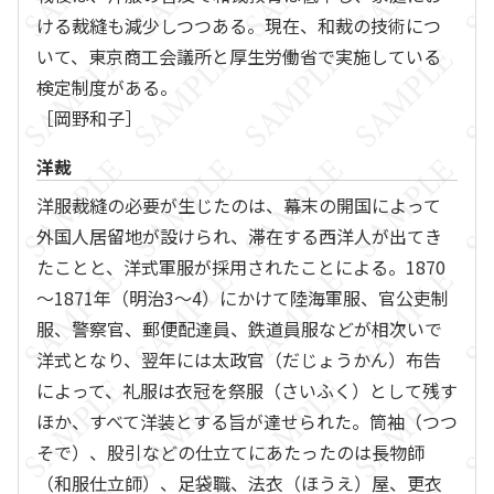
ける裁縫も減少しつつある。現在、和裁の技術につ
いて、東京商工会議所と厚生労働省で実施している
検定制度がある。
［岡野和子］
洋裁
洋服裁縫の必要が生じたのは、幕末の開国によって
外国人居留地が設けられ、滞在する西洋人が出てき
たことと、洋式軍服が採用されたことによる。1870
～1871年（明治3～4）にかけて陸海軍服、官公吏制
服、警察官、郵便配達員、鉄道員服などが相次いで
洋式となり、翌年には太政官（だじょうかん）布告
によって、礼服は衣冠を祭服（さいふく）として残す
ほか、すべて洋装とする旨が達せられた。筒袖（つつ
そで）、股引などの仕立てにあたったのは長物師
（和服仕立師）、足袋職、法衣（ほうえ）屋、更衣