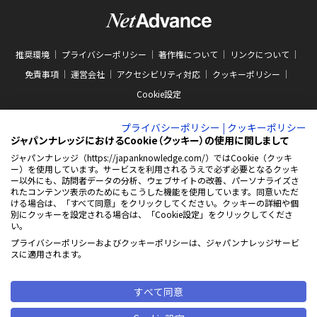
推奨環境
プライバシーポリシー
著作権について
リンクについて
免責事項
運営会社
アクセシビリティ対応
クッキーポリシー
Cookie設定
プライバシーポリシー
|
クッキーポリシー
ジャパンナレッジにおけるCookie（クッキー）の使用に関しまして
ジャパンナレッジ（https://japanknowledge.com/）ではCookie（クッキ
ー）を使用しています。サービスを利用されるうえで必ず必要となるクッキ
ABJマークは、この電子書店・電子書籍配信サービスが、著作権者からコンテン
ー以外にも、訪問者データの分析、ウェブサイトの改善、パーソナライズさ
ツ使用許諾を得た正規版配信サービスであることを示す商標（登録番号 第
れたコンテンツ表示のためにもこうした機能を使用しています。同意いただ
10981000号）です。ABJマークの詳細、ABJマークを掲示しているサービスの一
ける場合は、「すべて同意」をクリックしてください。クッキーの詳細や個
覧はこちらをご覧ください。
AEBS 電子出版制作・流通協議会
別にクッキーを設定される場合は、「Cookie設定」をクリックしてくださ
新
https://aebs.or.jp/
い。
し
い
プライバシーポリシーおよびクッキーポリシーは、ジャパンナレッジサービ
ウ
© 2001-2026 NetAdvance Inc. All rights reserved.
スに適用されます。
ィ
掲載の記事・写真・イラスト等の
ン
すべてのコンテンツの無断複写・転載を禁じます
ド
ウ
すべて同意
で
開