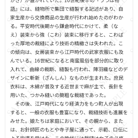
かさ）が置かれていた。10世紀後半の『うつほ物
語』には、縫物所で集団で縫製する記述があり、自
家生産から交換商品の生産が行われ始めたのがわか
る。平安時代後期から鎌倉時代にかけて、柔（な
え）装束から強（こわ）装束に移行すると、こわば
った厚地の裁縫により技術の精緻さは失われた。こ
の傾向は、女房装束から江戸時代の武家衣服にも及
んでいる。16世紀になると南蛮風俗を部分的に取り
入れて、曲線の裁断、縫製も行われ、陣羽織などのデ
ザインに斬新（ざんしん）なものが生まれた。庶民
衣料は、木綿が普及する近世まで麻が主で、長針を
用いた、つかみ縫いの簡粗な裁縫であった。
その後、江戸時代になり経済力をもつ町人が出現
すると、一般の衣服も豊富になり、裁縫技術も進展を
みせた。娘たちは家庭において、その親から、また
は、お針師匠のもとや寺子屋に通って、示範、口伝に