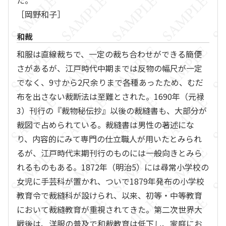
た。
［岡野和子］
和裁
和服は直線裁ちで、一定の裁ち合わせができる簡便
さがあるが、江戸時代中期までは反物の幅尺が一定
でなく、9寸から2尺余りまで各種あったため、むだ
布を出さない裁断法は至難とされた。1690年（元禄
3）刊行の『裁物秘伝抄』以後の裁縫書も、大部分が
裁図で占められている。裁縫書は男性の著述にな
り、内容的にみて専門の仕立職人が用いたとみられ
るが、江戸時代末期刊行のものには一般向きとみら
れるものもある。1872年（明治5）には尋常小学校の
女児に手芸科が置かれ、ついで1879年発布の小学校
教育令で裁縫科が設けられ、以来、初等・中等教育
において裁縫教育が重視されてきた。第二次世界大
戦後は、洋服の普及で和裁教育は低下し、家庭にお