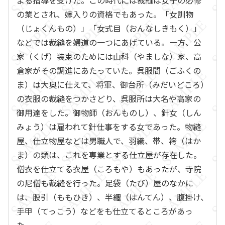
よる指導を受けた。この時代には裁縫は女子の必修
の業とされ、嫁入りの資格でもあった。「女訓物
（じょくんもの）」「女式目（おんなしきもく）」
などでは裁縫を婦道の一つにあげている。一方、公
家（くげ）装束のためには山科（やましな）家、高
倉家がその調進にあたっていた。呉服間（ごふくの
ま）は大奥に仕えて、将軍、御台所（みだいどころ）
の衣服の裁縫をつかさどり、呉服所は大名や高家の
御用達をした。御物師（おんものし）、針女（しん
みょう）は雇われて針仕事をする女であった。物縫
屋、仕立物屋などは男職人で、羽織、帯、袴（はか
ま）の類は、これを専業とする仕立屋が存在した。
僧衣を仕立てる衣屋（ころもや）もあったが、寺院
の尼僧も裁縫を行った。足袋（たび）屋のなかに
は、股引（ももひき）、半纏（はんてん）、腹掛け、
手甲（てっこう）などをも仕立てるところがあっ