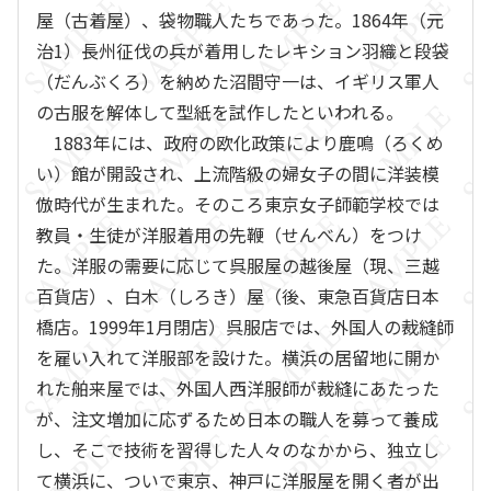
屋（古着屋）、袋物職人たちであった。1864年（元
治1）長州征伐の兵が着用したレキション羽織と段袋
（だんぶくろ）を納めた沼間守一は、イギリス軍人
の古服を解体して型紙を試作したといわれる。
1883年には、政府の欧化政策により鹿鳴（ろくめ
い）館が開設され、上流階級の婦女子の間に洋装模
倣時代が生まれた。そのころ東京女子師範学校では
教員・生徒が洋服着用の先鞭（せんべん）をつけ
た。洋服の需要に応じて呉服屋の越後屋（現、三越
百貨店）、白木（しろき）屋（後、東急百貨店日本
橋店。1999年1月閉店）呉服店では、外国人の裁縫師
を雇い入れて洋服部を設けた。横浜の居留地に開か
れた舶来屋では、外国人西洋服師が裁縫にあたった
が、注文増加に応ずるため日本の職人を募って養成
し、そこで技術を習得した人々のなかから、独立し
て横浜に、ついで東京、神戸に洋服屋を開く者が出