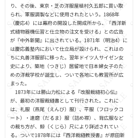
り、その後、東京・芝の洋服屋植村久五郎に買い取
られ、軍服調製などに使用されたという。1868年
（慶応4）には幕府の開設した開成所から、「西洋新
式縫物器機伝習と仕立物の注文を受ける」との広告
が『中外新聞』に出されている。1871年（明治4）に
は慶応義塾内において仕立局が設けられ、これはの
ちに丸善洋服部に移った。翌年ドイツ人サイゼン女
史により、築地（つきじ）居留地で日本婦女子のた
めの洋裁学校が誕生し、ついで各地にも教習所が広
まった。
1873年には勝山力松による『改服裁縫初心伝』
が、最初の洋服裁縫書として刊行された。これに
は、礼服（燕尾（えんび）服）、平服（フロックコ
ート）・達磨（だるま）服（詰め襟）、背広服など
の裁ち方が、鯨（くじら）尺により詳述されてい
る。ついで1878年には『西洋裁縫教授書』が原田新