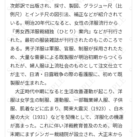
次郎訳で出版され、採寸、製図、グラジュー尺（比
例尺）とインチ尺の図引法、補正などが紹介されて
いる。明治20年代になると、女性の洋服流行から
『男女西洋服裁縫独（ひとり）案内』などが刊行さ
れた。最初の服装雑誌が刊行されたのもこのころで
ある。男子洋服は軍服、官服、制服が採用されたた
め、大量な需要による既製服が明治初期からつくら
れたが、婦人服は上流社会のものとして注文仕立て
が主で、日清・日露戦争の際の看護服に、初めて既
製服が生まれた。
大正時代中期になると生活改善運動が起こり、洋
服は女学生の制服、運動服、一部職業婦人服、子供
服、肌着などに広まり、関東大震災（1923）、白木
屋の大火（1931）などを契機として、洋服化の機運
が高まった。これに伴い洋裁教育普及のため、明治
末期にまずシンガー裁縫院が設立され、大正末から