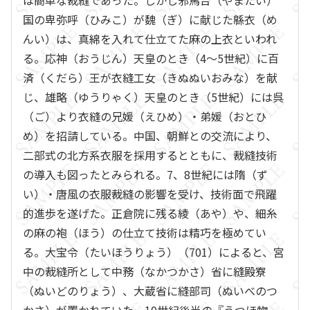
は簡単な裁縫であった。しかし邪馬台（やまたい）
国の卑弥呼（ひみこ）が魏（ぎ）に献じた緜衣（め
んい）は、真綿を入れて仕立てた麻の上衣といわれ
る。応神（おうじん）天皇のとき（4～5世紀）に百
済（くだら）王が衣縫工女（きぬぬいおみな）を献
じ、雄略（ゆうりゃく）天皇のとき（5世紀）には呉
（ご）より衣縫の兄媛（えひめ）・弟媛（おとひ
め）を招請している。中国、朝鮮との交流により、
二部式の北方系衣服を採用するとともに、裁縫技術
の導入も図ったとみられる。7、8世紀には隋（ず
い）・唐風の衣服裁縫の影響を受け、技術面で飛躍
的進歩を遂げた。正倉院に残る綾（あや）や、細糸
の麻の袍（ほう）の仕立て技術は精巧を極めてい
る。大宝令（たいほうりょう）（701）によると、宮
中の裁縫所として中務（なかつかさ）省に縫殿寮
（ぬいどのりょう）、大蔵省に縫部司（ぬいべのつ