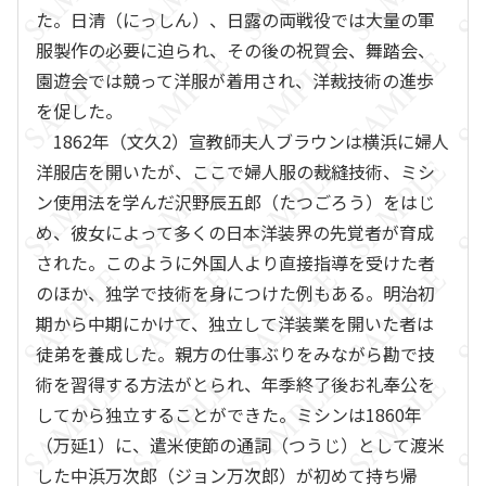
た。日清（にっしん）、日露の両戦役では大量の軍
服製作の必要に迫られ、その後の祝賀会、舞踏会、
園遊会では競って洋服が着用され、洋裁技術の進歩
を促した。
1862年（文久2）宣教師夫人ブラウンは横浜に婦人
洋服店を開いたが、ここで婦人服の裁縫技術、ミシ
ン使用法を学んだ沢野辰五郎（たつごろう）をはじ
め、彼女によって多くの日本洋装界の先覚者が育成
された。このように外国人より直接指導を受けた者
のほか、独学で技術を身につけた例もある。明治初
期から中期にかけて、独立して洋装業を開いた者は
徒弟を養成した。親方の仕事ぶりをみながら勘で技
術を習得する方法がとられ、年季終了後お礼奉公を
してから独立することができた。ミシンは1860年
（万延1）に、遣米使節の通詞（つうじ）として渡米
した中浜万次郎（ジョン万次郎）が初めて持ち帰