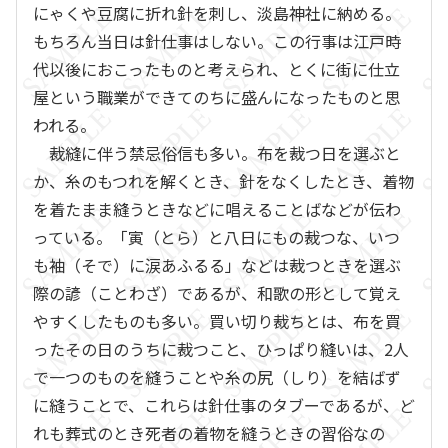
にゃくや豆腐に折れ針を刺し、淡島神社に納める。
もちろん当日は針仕事はしない。この行事は江戸時
代以後におこったものと考えられ、とくに街に仕立
屋という職業ができてのちに盛んになったものと思
われる。
裁縫に伴う禁忌俗信も多い。布を裁つ日を選ぶと
か、糸のもつれを解くとき、針をなくしたとき、着物
を着たまま縫うときなどに唱えることばなどが伝わ
っている。「寅（とら）と八日にもの裁つな、いつ
も袖（そで）に涙あふるる」などは裁つときを選ぶ
際の諺（ことわざ）であるが、和歌の形として覚え
やすくしたものも多い。買い切り裁ちとは、布を買
ったその日のうちに裁つこと、ひっぱり縫いは、2人
で一つのものを縫うことや糸の尻（しり）を結ばず
に縫うことで、これらは針仕事のタブーであるが、ど
れも葬式のとき死者の着物を縫うときの習俗なの