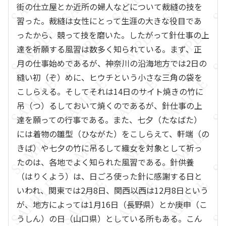
街の仕立屋とか近所の婦人などについて裁縫の技を
習った。裁縫は女性にとって生涯の大きな役目であ
ったから、競って技を磨いた。したがって針仕事の上
達を祈願する風習は数多く知られている。まず、正
月の仕事始めであるが、神奈川の沿海地方では2日の
縫い初（ぞ）めに、ヒウチという小さな三角の袋を
こしらえる。そしてそれは14日のサイト焼きの竹に
吊（つ）るしておいて焼くのであるが、針仕事の上
達を願っての行事である。また、七夕（たなばた）
には着物の雛型（ひながた）をこしらえて、軒端（の
きば）や七夕の竹に吊るして織女を対象として祈っ
たのは、各地でよく知られた風習である。針供養
（はりくよう）は、日ごろ使った針に感謝する日と
いわれ、関東では2月8日、関西以西は12月8日という
が、地方によっては1月16日（長野県）とか庚申（こ
うしん）の日（山口県）としている所もある。こん