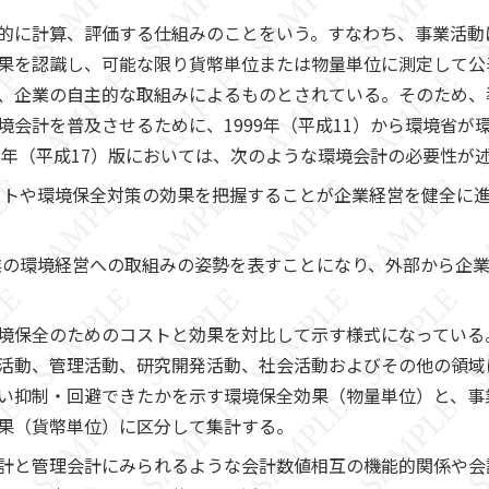
的に計算、評価する仕組みのことをいう。すなわち、事業活動
果を認識し、可能な限り貨幣単位または物量単位に測定して公
、企業の自主的な取組みによるものとされている。そのため、
境会計を普及させるために、1999年（平成11）から環境省が
05年（平成17）版においては、次のような環境会計の必要性が
コストや環境保全対策の効果を把握することが企業経営を健全に
企業の環境経営への取組みの姿勢を表すことになり、外部から企
境保全のためのコストと効果を対比して示す様式になっている
活動、管理活動、研究開発活動、社会活動およびその他の領域
い抑制・回避できたかを示す環境保全効果（物量単位）と、事
果（貨幣単位）に区分して集計する。
計と管理会計にみられるような会計数値相互の機能的関係や会