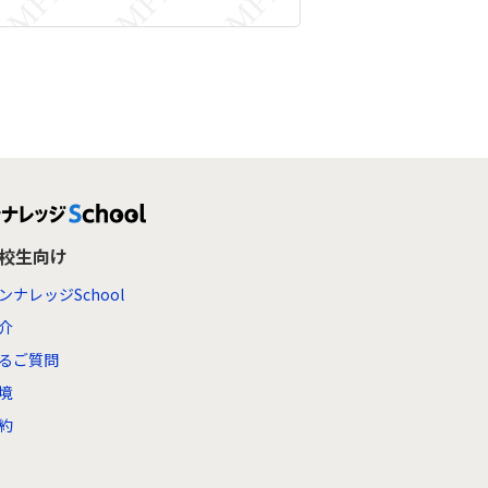
高校生向け
ンナレッジSchool
介
るご質問
境
約