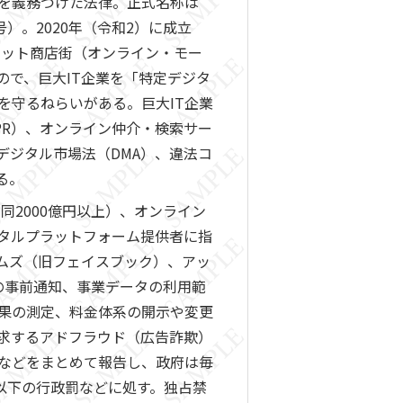
どを義務づけた法律。正式名称は
）。2020年（令和2）に成立
ネット商店街（オンライン・モー
で、巨大IT企業を「特定デジタ
を守るねらいがある。巨大IT企業
PR）、オンライン仲介・検索サー
デジタル市場法（DMA）、違法コ
る。
2000億円以上）、オンライン
ジタルプラットフォーム提供者に指
ムズ（旧フェイスブック）、アッ
の事前通知、事業データの利用範
果の測定、料金体系の開示や変更
求するアドフラウド（広告詐欺）
などをまとめて報告し、政府は毎
以下の行政罰などに処す。独占禁