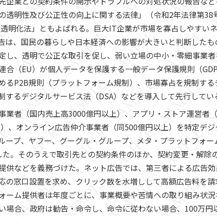
引先企業との契約条件の開示やトラブルへの対処状況の報告な
透明性及び公正性の向上に関する法律」（令和2年法律第38号
取引透明化法」ともよばれる。巨大IT企業が市場を寡占しやすい
告は、国民の暮らしや日本経済への影響が大きいと判断したもの
定し、透明で公正な取引を促し、弱い立場の中小・零細事業者
連合（EU）が個人データを保護する一般データ保護規則（GD
めるP2B規則（プラットフォーム規制）、市場寡占を規制する
制するデジタルサービス法（DSA）などを導入して先行してい
業者（国内売上高3000億円以上）、アプリ・ストア運営者（同
以上）、オンライン広告仲介事業者（同500億円以上）を特定デ
ループ、ヤフー、グーグル・グループ、メタ・プラットフォー
した。そのうえで取引先との契約条件のほか、契約変更・解除
提供などを義務づけた。ネット広告では、第三者による広告効
応の窓口設置を求め、クリック数を水増しして高額広告料を請
ォーム提供者は年度ごとに、事業概要や苦情への取り組み状況
い場合、政府は勧告・命令し、命令に従わない場合、100万円