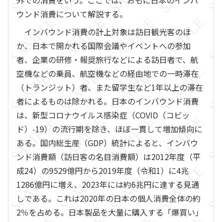
外での消費をいう。ここでは、おもに日本のインバ
ウンド消費について解説する。
インバウンド消費の計上対象は訪日観光客のほ
か、日本で開かれる国際会議やイベントへの参加
者、企業の研修・報奨旅行などによる訪日者で、航
空機などの乗員、航空機などの経由地での一時滞在
（トランジット）者、また留学生など1年以上の滞在
者によるものは除かれる。日本のインバウンド消費
は、新型コロナウイルス感染症（COVID（コビッ
ド）-19）の流行期を除き、ほぼ一貫して増加傾向に
ある。国内総生産（GDP）統計によると、インバウ
ンド消費額（訪日客の名目消費額）は2012年度（平
成24）の9529億円から2019年度（令和1）に4兆
1286億円に増え、2023年には約6兆円に達する見通
しである。これは2020年の日本の個人消費全体の約
2％を占める。日本製品を大量に購入する「爆買い」