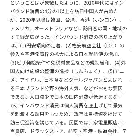
ということばが象徴したように、2010年代にはイン
バウンド消費の4分の1以上を訪日中国人が占めた
が、2020年以降は韓国、台湾、香港（ホンコン）、
アメリカ、オーストラリアなどに訪日客の国・地域の
すそ野が広がった。インバウンド消費の盛り上がり
は、(1)円安傾向の定着、(2)格安航空会社（LCC）の
参入や空港発着枠の拡大による日本就航便の増加、
(3)ビザ発給条件や免税対象品などの規制緩和、(4)外
国人向け施設の整備の進捗（しんちょく）、(5)アニ
メ、アイドル、日本食などクールジャパンとよばれ
る日本ブランド分野の海外人気、などがおもな要因
である。人口減少で日本の国内消費が低迷するな
か、インバウンド消費は個人消費を底上げして景気
を刺激する効果をもつため、政府は目標値を掲げて
訪日促進策を講じている。民間では、家電量販店、
百貨店、ドラッグストア、航空・空港・鉄道会社、テ