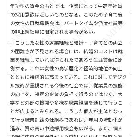
年功型の賃金のもとでは、企業にとって中高年社員
の採用意欲は乏しいものとなる。このため子育て後
の女性の再就職機会は、パートタイムや派遣社員等
の非正規社員に限定される場合が多い。
こうした女性の就業継続と結婚・子育てとの両立
の困難さが予見される場合には、結婚のコストは就
業を継続していれば得られたであろう生涯賃金に比
例する。これは女性の高学歴化と経済的地位の向上
とともに持続的に高まっている。これに対してデジタ
ル技術が重視される今後の社会では、従業員の技能
の向上を、特定の企業の負担で行うのではなく、大
学など外部の機関や多様な職業経験を通じて行うこ
とが広まるとみられる。こうした個人が主体となっ
て行う職業訓練の仕組みであれば、雇用の流動化が
進み、質の高い中途採用機会も広がる。また、個人
の職種内容の専門性がより重視されれば、頻繁な転