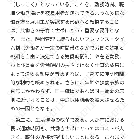
（しっこく）となっている。これを、勤務時間、職
種や働き場所を被雇用者が選択できるような多様な
働き方を雇用主が容認する形態へと転換すること
は、共働きの子育て世帯にとって重要な要件とな
る。また、時間管理に縛られないフレックス・タイ
ム制（労働者が一定の時間帯のなかで労働の始期と
終期を自由に決定できる労働時間制）や在宅勤務、
および賃金を労働時間の長さではなく仕事の成果に
よって決める制度が普及すれば、子育てに伴う時間
的な制約も緩められる。さらに、年齢や扶養家族の
有無にかかわらず、同一職種であれば同一賃金の原
則に近づけることは、中途採用機会を拡大させるた
めの一因ともなる。
第二に、生活環境の改革である。大都市における
長い通勤時間も、共働き世帯にとってはコストが大
きく、職住の近接が望ましいことになる。これまで