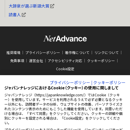
大辞泉が選ぶ新語大賞
読書人
推奨環境
プライバシーポリシー
著作権について
リンクについて
免責事項
運営会社
アクセシビリティ対応
クッキーポリシー
Cookie設定
プライバシーポリシー
|
クッキーポリシー
ジャパンナレッジにおけるCookie（クッキー）の使用に関しまして
ジャパンナレッジ（https://japanknowledge.com/）ではCookie（クッキ
ー）を使用しています。サービスを利用されるうえで必ず必要となるクッキ
ABJマークは、この電子書店・電子書籍配信サービスが、著作権者からコンテン
ー以外にも、訪問者データの分析、ウェブサイトの改善、パーソナライズさ
ツ使用許諾を得た正規版配信サービスであることを示す商標（登録番号 第
れたコンテンツ表示のためにもこうした機能を使用しています。同意いただ
10981000号）です。ABJマークの詳細、ABJマークを掲示しているサービスの一
ける場合は、「すべて同意」をクリックしてください。クッキーの詳細や個
覧はこちらをご覧ください。
AEBS 電子出版制作・流通協議会
別にクッキーを設定される場合は、「Cookie設定」をクリックしてくださ
新
https://aebs.or.jp/
い。
し
い
プライバシーポリシーおよびクッキーポリシーは、ジャパンナレッジサービ