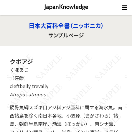
日本大百科全書（ニッポニカ）
サンプルページ
クボアジ
くぼあじ
〔窪鰺〕
cleftbelly trevally
Atropus atropos
硬骨魚綱スズキ目アジ科アジ亜科に属する海水魚。南
西諸島を除く南日本各地、小笠原（おがさわら）諸
島、朝鮮半島南岸、渤海（ぼっかい）、南シナ海、