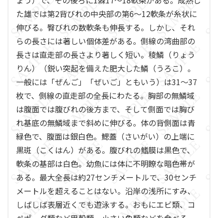
ょう）で、その後ろに1棘17～18軟条がある。成熟し
た雄では第2背びれの中央部の第6～12軟条が糸状に
伸びる。臀びれの数軟条も伸長する。しかし、それ
らの長さには著しい個体差がある。側線の湾曲部の
長さは直走部の長さより著しく短い。稜鱗（りょう
りん）（鋭い突起を備えた肥大した鱗（うろこ）。
一般には「ぜんご」「ぜいご」ともいう）は31～37
枚で、側線の直走部の全長にわたる。胸部の無鱗域
は腹面では腹びれの後方まで、そして側面では胸び
れ基底の無鱗域まで斜めに伸びる。体の背側面は青
緑色で、腹面は銀白色。鰓蓋（さいがい）の上端に
黒斑（こくはん）がある。腹びれの鰭膜は黒色で、
軟条の基部は白色。幼魚には体に不明瞭な暗色帯が
ある。最大全長は約27センチメートルで、30センチ
メートルを超えることはない。沿岸の浅所にすみ、
しばしば表層近くでも遊泳する。おもにエビ類、コ