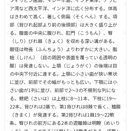
フィリピン諸島、マレー半島、インド東岸、アラビ
ア湾など西太平洋、インド洋に広く分布する。体高
はきわめて高く、著しく側扁（そくへん）する。項
部（背びれ起部より前の後頭部）は大きく盛り上が
る。腹面の中央に腹びれ、肛門（こうもん）、臀
（しり）びれ棘（きょく）を収める深い溝がある。
眼径は吻長（ふんちょう）よりわずかに大きい。脂
瞼（しけん）（目の周囲や表面を覆っている透明の
膜）は発達しない。上顎（じょうがく）の後端は目
の中央下付近に達する。上顎に小さい歯が狭い帯状
に並び、前部でその幅がもっとも広い。下顎には小
さい歯が1列に並び、前部で2～3の不規則な列にな
る。鰓耙（さいは）は上枝に8～11本、下枝に19～
22本。背びれは2基で、第1背びれは8棘で長く、鰭膜
（きまく）が発達する。第2背びれは1棘19～22軟
条。臀びれの前方にある2本の遊離棘は明瞭（めいり