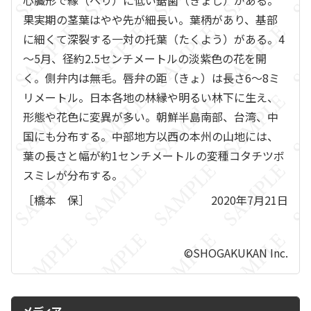
心臓形で縁（へり）に低い鋸歯（きょし）がある。
果実期の茎葉はやや先が細長い。葉柄があり、基部
に細くて深裂する一対の托葉（たくよう）がある。4
～5月、径約2.5センチメートルの淡紫色の花を開
く。側弁内は無毛。唇弁の距（きょ）は長さ6～8ミ
リメートル。日本各地の林縁や明るい林下に生え、
形態や花色に変異が多い。朝鮮半島南部、台湾、中
国にも分布する。中部地方以西の本州の山地には、
葉の長さと幅が約1センチメートルの変種コタチツボ
スミレが分布する。
［橋本 保］
2020年7月21日
©SHOGAKUKAN Inc.