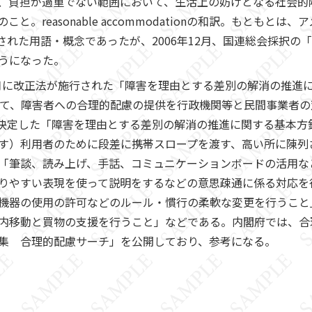
、負担が過重でない範囲において、生活上の妨げとなる社会的
。reasonable accommodationの和訳。もともと
された用語・概念であったが、2006年12月、国連総会採択の
うになった。
4月に改正法が施行された「障害を理由とする差別の解消の推進に
いて、障害者への合理的配慮の提供を行政機関等と民間事業者
閣議決定した「障害を理由とする差別の解消の推進に関する基本
す）利用者のために段差に携帯スロープを渡す、高い所に陳列
「筆談、読み上げ、手話、コミュニケーションボードの活用な
りやすい表現を使って説明をするなどの意思疎通に係る対応を
機器の使用の許可などのルール・慣行の柔軟な変更を行うこと
内移動と買物の支援を行うこと」などである。内閣府では、合
集 合理的配慮サーチ」を公開しており、参考になる。