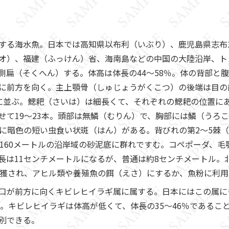
する海水魚。日本では高知県以布利（いぶり）、鹿児島県志布
オ）、福建（ふっけん）省、海南島などの中国の大陸沿岸、ト
側扁（そくへん）する。体高は体長の44～58％。体の背部と
に前方を向く。主上顎骨（しゅじょうがくこつ）の後端は目の
に並ぶ。鰓耙（さいは）は細長くて、それぞれの鰓耙の位置に
せて19～23本。頭部は無鱗（むりん）で、胸部には鱗（うろこ
面に暗色の短い虫食い状斑（はん）がある。背びれの第2～5棘
～160メートルの沿岸域の砂泥底に群れですむ。コペポーダ、
長は11センチメートルになるが、普通は約8センチメートル。
混獲され、アヒル類や養殖魚の餌（えさ）にするか、魚粉に利
が前方に向くキビレヒイラギ属に属する。日本にはこの属に
。キビレヒイラギは体高が低くて、体長の35～46％であるこ
別できる。