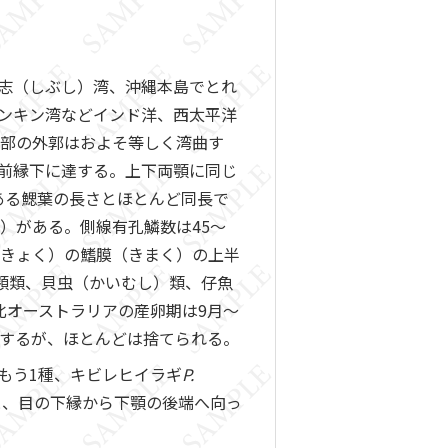
志（しぶし）湾、沖縄本島でとれ
ンキン湾などインド洋、西太平洋
腹部の外郭はおよそ等しく湾曲す
前縁下に達する。上下両顎に同じ
ある鰓葉の長さとほとんど同長で
）がある。側線有孔鱗数は45～
（きょく）の鰭膜（きまく）の上半
毛顎類、貝虫（かいむし）類、仔魚
北オーストラリアの産卵期は9月～
用するが、ほとんどは捨てられる。
もう1種、キビレヒイラギ
P.
と、目の下縁から下顎の後端へ向っ