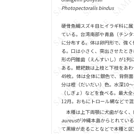
Photopectoralis bindus
硬骨魚綱スズキ目ヒイラギ科に属
ている。台湾南部や青島（チンタ
に分布する。体は卵円形で、強く
る。口は小さく、突出させたとき
形の円錐歯（えんすいし）が1列
ある。鰓耙数は上枝と下枝をあわ
49枚。体は全体に銀色で、背側
分は橙（だいだい）色。水深10
（しぎょ）などを食べる。最大全
12月。おもにトロール網などで
本種は上下両顎に犬歯がなく、口
aureus
が沖縄本島からとれている
て黒線が走ることなどで本種と区