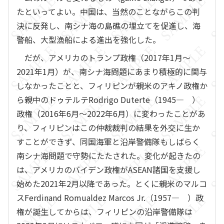
たといってよい。中国は、当然のことながらこの判
決に反発し、南シナ海の島礁の埋立てを促進し、海
警船、大型漁船による進出を強化した。
だが、アメリカのトランプ政権（2017年1月～
2021年1月）が、南シナ海問題にあまり積極的に関与
しなかったことと、フィリピンが親米のアキノ政権か
ら親中のドゥテルテRodrigo Duterte（1945― ）
政権（2016年6月～2022年6月）に変わったことがあ
り、フィリピンはこの仲裁裁判の結果を外交に生か
すことができず、同国海軍と沿岸警備隊もしばらく
南シナ海問題で守勢にたたされた。変化が起きたの
は、アメリカのバイデン政権がASEAN諸国を支援し
始めた2021年2月以降であった。とくに親米のマルコ
スFerdinand Romualdez Marcos Jr.（1957― ）政
権が誕生してからは、フィリピンの沿岸警備隊は