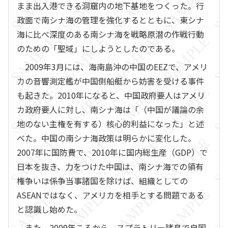
まま出入港できる洞窟内の地下基地をつくった。行
政面で南シナ海の管理を強化するとともに、東シナ
海に比べ深度のある南シナ海を戦略原潜の作戦行動
のための「聖域」にしようとしたのである。
2009年3月には、海南島沖の中国のEEZで、アメリ
カの音響測定艦が中国側船艇から妨害を受ける事件
も起きた。2010年になると、中国政府要人はアメリ
カ政府要人に対し、南シナ海は「（中国が議論の余
地のない主権を有する）核心的利益になった」と述
べた。中国の南シナ海政策は明らかに変化した。
2007年に国防費で、2010年に国内総生産（GDP）で
日本を抜き、力をつけた中国は、南シナ海での領有
権争いは係争当事諸国を除けば、組織としての
ASEANではなく、アメリカを相手とする問題である
と認識し始めた。
また、2009年ころから、スプラトリー諸島で自国