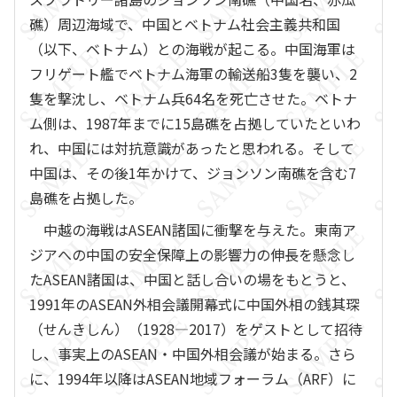
礁）周辺海域で、中国とベトナム社会主義共和国
（以下、ベトナム）との海戦が起こる。中国海軍は
フリゲート艦でベトナム海軍の輸送船3隻を襲い、2
隻を撃沈し、ベトナム兵64名を死亡させた。ベトナ
ム側は、1987年までに15島礁を占拠していたといわ
れ、中国には対抗意識があったと思われる。そして
中国は、その後1年かけて、ジョンソン南礁を含む7
島礁を占拠した。
中越の海戦はASEAN諸国に衝撃を与えた。東南ア
ジアへの中国の安全保障上の影響力の伸長を懸念し
たASEAN諸国は、中国と話し合いの場をもとうと、
1991年のASEAN外相会議開幕式に中国外相の銭其琛
（せんきしん）（1928―2017）をゲストとして招待
し、事実上のASEAN・中国外相会議が始まる。さら
に、1994年以降はASEAN地域フォーラム（ARF）に