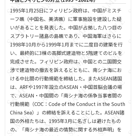
1995年1月25日にフィリピン政府は、中国がミスチ
ーフ礁（中国名、美済礁）に軍事施設を建設した疑
いがあることを発表した。中国が占拠した八つ目の
スプラトリー諸島の島礁であり、中国海軍はさらに
1998年10月から1999年1月までに二度目の建築を行
い、最終的に3棟の高脚式建造物と5階建てのビルを
完成させた。フィリピン政府は、中国との二国間交
渉で建造物の撤去を訴えるとともに、南シナ海にお
ける中比間の行動規範を締結した。またASEAN諸国
は、ARFや1997年設立のASEAN・中国首脳会議の場
で、ASEAN・中国間の「南シナ海の係争当事者間の
行動規範（COC：Code of the Conduct in the South
China Sea）」の締結を訴えることにした。ASEAN諸
国の外相たちは、1995年3月に名ざしは避けたもの
の、「南シナ海の最近の情勢に関する外相声明」を