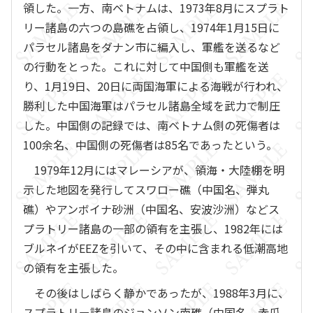
領した。一方、南ベトナムは、1973年8月にスプラト
リー諸島の六つの島礁を占領し、1974年1月15日に
パラセル諸島をダナン市に編入し、軍艦を送るなど
の行動をとった。これに対して中国側も軍艦を送
り、1月19日、20日に両国海軍による海戦が行われ、
勝利した中国海軍はパラセル諸島全域を武力で制圧
した。中国側の記録では、南ベトナム側の死傷者は
100余名、中国側の死傷者は85名であったという。
1979年12月にはマレーシアが、領海・大陸棚を明
示した地図を発行してスワロー礁（中国名、弾丸
礁）やアンボイナ砂洲（中国名、安波沙洲）などス
プラトリー諸島の一部の領有を主張し、1982年には
ブルネイがEEZを引いて、その中に含まれる低潮高地
の領有を主張した。
その後はしばらく静かであったが、1988年3月に、
スプラトリー諸島のジョンソン南礁（中国名、赤瓜