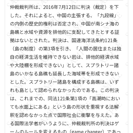
仲裁裁判所は、2016年7月12日に判決（裁定）を下
した。それによると、中国の主張する、「九段線」
の内側の歴史的権利は否定され、中国が南シナ海の
島礁と水域や資源を排他的に支配してきたとする証
拠はないとされた。判決は、国連海洋法条約121条
（島の制度）の第3項を引き、「人間の居住または独
自の経済生活を維持できない岩は、排他的経済水域
や大陸棚を形成できない」として、スプラトリー諸
島のいかなる島礁も延長した海域帯を形成できない
とした。スプラトリー諸島を構成する島礁は、いず
れも島として認められなかったのである。この判決
は、これまでの、同法121条第1項の「高潮時におい
ても水面上にある」という島の形状を重視する法解
釈を認めなかった点で国際社会に衝撃を与えた。あ
る国際法学者がいうように、仲裁裁判所の判決はゲ
ームのルールを変えるもの（game changer）であっ