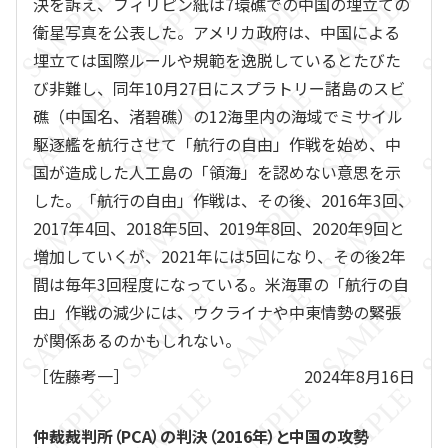
決を訴え、フィリピン紙は7環礁での中国の埋立ての
衛星写真を公表した。アメリカ政府は、中国による
埋立ては国際ルールや規範を逸脱しているとたびた
び非難し、同年10月27日にスプラトリー諸島のスビ
礁（中国名、渚碧礁）の12海里内の海域でミサイル
駆逐艦を航行させて「航行の自由」作戦を始め、中
国が造成した人工島の「領海」を認めない意思を示
した。「航行の自由」作戦は、その後、2016年3回、
2017年4回、2018年5回、2019年8回、2020年9回と
増加していくが、2021年には5回になり、その後2年
間は毎年3回程度になっている。米海軍の「航行の自
由」作戦の減少には、ウクライナや中東情勢の緊張
が関係あるのかもしれない。
［佐藤考一］
2024年8月16日
仲裁裁判所（PCA）の判決（2016年）と中国の攻勢