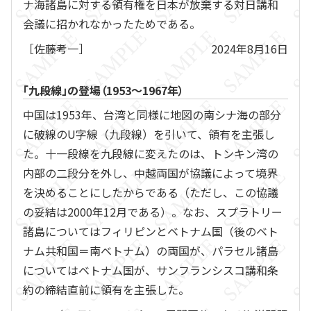
ナ海諸島に対する領有権を日本が放棄する対日講和
会議に招かれなかったためである。
［佐藤考一］
2024年8月16日
「九段線」の登場（1953～1967年）
中国は1953年、台湾と同様に地図の南シナ海の部分
に破線のU字線（九段線）を引いて、領有を主張し
た。十一段線を九段線に変えたのは、トンキン湾の
内部の二段分を外し、中越両国が協議によって境界
を決めることにしたからである（ただし、この協議
の妥結は2000年12月である）。なお、スプラトリー
諸島についてはフィリピンとベトナム国（後のベト
ナム共和国＝南ベトナム）の両国が、パラセル諸島
についてはベトナム国が、サンフランシスコ講和条
約の締結直前に領有を主張した。