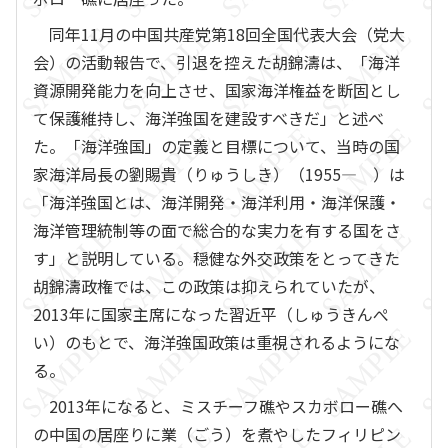
同年11月の中国共産党第18回全国代表大会（党大
会）の活動報告で、引退を控えた胡錦濤は、「海洋
資源開発能力を向上させ、国家海洋権益を断固とし
て保護維持し、海洋強国を建設すべきだ」と述べ
た。「海洋強国」の定義と目標について、当時の国
家海洋局長の劉賜貴（りゅうしき）（1955― ）は
「海洋強国とは、海洋開発・海洋利用・海洋保護・
海洋管理統制等の面で総合的な実力を有する国をさ
す」と説明している。穏健な外交政策をとってきた
胡錦濤政権では、この政策は抑えられていたが、
2013年に国家主席になった習近平（しゅうきんぺ
い）のもとで、海洋強国政策は重視されるようにな
る。
2013年になると、ミスチーフ礁やスカボロー礁へ
の中国の居座りに業（ごう）を煮やしたフィリピン