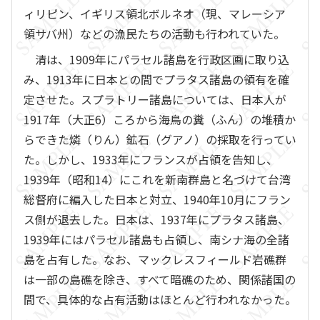
ィリピン、イギリス領北ボルネオ（現、マレーシア
領サバ州）などの漁民たちの活動も行われていた。
清は、1909年にパラセル諸島を行政区画に取り込
み、1913年に日本との間でプラタス諸島の領有を確
定させた。スプラトリー諸島については、日本人が
1917年（大正6）ころから海鳥の糞（ふん）の堆積か
らできた燐（りん）鉱石（グアノ）の採取を行ってい
た。しかし、1933年にフランスが占領を告知し、
1939年（昭和14）にこれを新南群島と名づけて台湾
総督府に編入した日本と対立、1940年10月にフラン
ス側が退去した。日本は、1937年にプラタス諸島、
1939年にはパラセル諸島も占領し、南シナ海の全諸
島を占有した。なお、マックレスフィールド岩礁群
は一部の島礁を除き、すべて暗礁のため、関係諸国の
間で、具体的な占有活動はほとんど行われなかった。