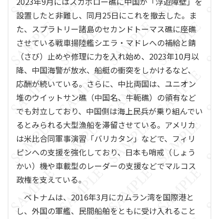
2023年9月にはスカボロー礁に中国が「浮遊障壁」を
設置したと非難し、同月25日にこれを撤去した。ま
た、スプラトリー諸島のセカンドトーマス礁に座礁
させている戦車揚陸艦シエラ・マドレへの補給と錆
（さび）止めや修理に力を入れ始め、2023年10月以
降、中国海警が放水、船艇の衝突をしかけるなど、
応酬が続いている。さらに、中比両国は、ユニオン
堆のウイットサン礁（中国名、牛軛礁）の領有など
でも対立しており、中国側は海上民兵が乗り組んでい
るとみられる大型漁船を滞留させている。アメリカ
は米比合同軍事演習「バリカタン」などで、フィリ
ピンへの支援を強化しており、日本も哨戒（しょう
かい）機や車載型のレーダーの支援などでマルコス
政権を支えている。
ベトナムは、2016年3月にカムラン湾を国際港と
し、外国の軍艦、民間船舶をともに受け入れること