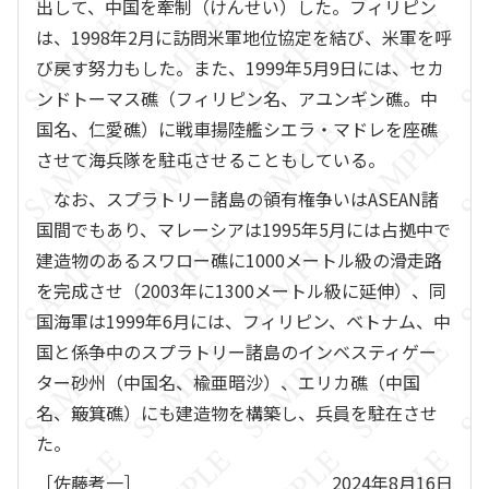
出して、中国を牽制（けんせい）した。フィリピン
は、1998年2月に訪問米軍地位協定を結び、米軍を呼
び戻す努力もした。また、1999年5月9日には、セカ
ンドトーマス礁（フィリピン名、アユンギン礁。中
国名、仁愛礁）に戦車揚陸艦シエラ・マドレを座礁
させて海兵隊を駐屯させることもしている。
なお、スプラトリー諸島の領有権争いはASEAN諸
国間でもあり、マレーシアは1995年5月には占拠中で
建造物のあるスワロー礁に1000メートル級の滑走路
を完成させ（2003年に1300メートル級に延伸）、同
国海軍は1999年6月には、フィリピン、ベトナム、中
国と係争中のスプラトリー諸島のインベスティゲー
ター砂州（中国名、楡亜暗沙）、エリカ礁（中国
名、簸箕礁）にも建造物を構築し、兵員を駐在させ
た。
［佐藤考一］
2024年8月16日