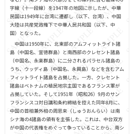
字線（十一段線）を1947年の地図に示したが、中華
民国は1949年に台湾に遷都し（以下、台湾）、中国
大陸は共産党政権下で中華人民共和国（以下、中
国）となった。
中国は1950年に、北東部のアムフィットライト諸
島（中国名、宣徳群島）と南西部のクレセント諸島
（中国名、永楽群島）に二分されるパラセル諸島の
うち、ウッディ島（中国名、永興島）などを含むアム
フィットライト諸島を占拠した。一方、クレセント
諸島はベトナムの植民地宗主国であるフランス軍が
占拠していた。そして1951年（昭和26）9月のサン
フランシスコ対日講和条約締結を控えた同年8月に、
中国の首相兼外相の周恩来（しゅうおんらい）は南
シナ海の4諸島の領有を主張した。これは、中台双方
が中国の代表権をめぐって争っていることから、南シ