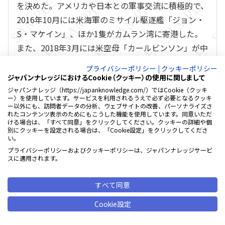
を決めた。アメリカや日本との軍事交流に積極的で、
2016年10月には米海軍のミサイル駆逐艦「ジョン・
S・マケイン」、ほか1隻がカムラン湾に寄港した。
また、2018年3月には米空母「カールビンソン」が中
部のダナンに寄港している。さらに同年9月には海上
プライバシーポリシー
|
クッキーポリシー
自衛隊の潜水艦「くろしお」が、2023年6月には護衛
ジャパンナレッジにおけるCookie（クッキー）の使用に関しまして
艦「いずも」「さみだれ」も、カムラン湾に寄港し
ジャパンナレッジ（https://japanknowledge.com/）ではCookie（クッキ
ー）を使用しています。サービスを利用されるうえで必ず必要となるクッキ
ている。占拠中のスプラトリー諸島の島礁で、2021
ー以外にも、訪問者データの分析、ウェブサイトの改善、パーソナライズさ
れたコンテンツ表示のためにもこうした機能を使用しています。同意いただ
年10月以降、埋立ても実施している。中国側は、こ
ける場合は、「すべて同意」をクリックしてください。クッキーの詳細や個
別にクッキーを設定される場合は、「Cookie設定」をクリックしてくださ
うしたベトナムの対応に不満で、ベトナムに圧力を
い。
かけ続けており、ベトナム国内では反中的な政策を
プライバシーポリシーおよびクッキーポリシーは、ジャパンナレッジサービ
スに適用されます。
推進してきた第一副首相のファム・ビン・ミンPham
Binh Minh（1959― ）らが汚職を理由に2022年12
すべて同意
月に失脚させられ、現在は表向き、反中的な政策は
目だたなくなっている（占拠中の島礁の埋立ては継
Cookie設定
続している）。ほかに、ASEAN側で南シナ海問題に