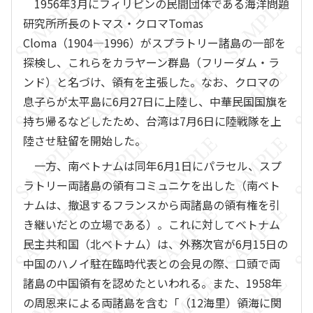
1956年3月にフィリピンの民間団体である海洋問題
研究所所長のトマス・クロマTomas
Cloma（1904―1996）がスプラトリー諸島の一部を
探検し、これらをカラヤーン群島（フリーダム・ラ
ンド）と名づけ、領有を主張した。なお、クロマの
息子らが太平島に6月27日に上陸し、中華民国国旗を
持ち帰るなどしたため、台湾は7月6日に陸戦隊を上
陸させ駐留を開始した。
一方、南ベトナムは同年6月1日にパラセル、スプ
ラトリー両諸島の領有コミュニケを出した（南ベト
ナムは、撤退するフランスから両諸島の領有権を引
き継いだとの立場である）。これに対してベトナム
民主共和国（北ベトナム）は、外務次官が6月15日の
中国のハノイ駐在臨時代表との会見の際、口頭で両
諸島の中国領有を認めたといわれる。また、1958年
の周恩来による両諸島を含む「（12海里）領海に関