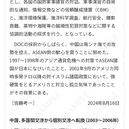
とし、各国の国防軍事諸官の対話、軍事演習の自発
的な通知、情報交換などの信頼醸成措置（CBM）
と、海洋環境保護、海洋科学調査、航行安全、捜索
救難、薬物や海賊等の越境性犯罪対策などに関する
協調的活動の探求を行う、となっている。
DOCの採択からしばらく、中国は南シナ海での攻
勢を控え、ASEAN側の歓心を買うことに努めた。
1997～1998年のアジア通貨危機への対策でASEAN諸
国が日本になびいたことと、2001年9月のアメリカ同
時多発テロ以降の対イスラム諸国政策において、強
硬策をとるアメリカと対立し孤立気味であったこと
がその背景にある。
［佐藤考一］
2024年8月16日
中国、多国間交渉から個別交渉へ転換（2003～2006年）