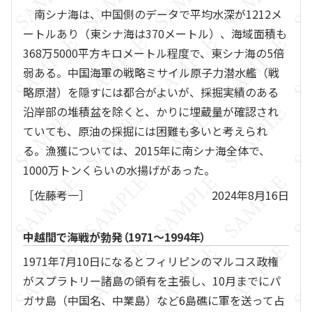
南シナ海は、中国側のデータで平均水深が1212メ
ートルあり（東シナ海は370メートル）、海域面積も
368万5000平方キロメートル程度で、東シナ海の5倍
弱ある。中国海軍の戦略ミサイル原子力潜水艦（戦
略原潜）を隠すには都合がよいが、採掘実績のある
沿岸部の堆積盆を除くと、かりに埋蔵量が確認され
ていても、原油の採掘には困難も多いと考えられ
る。漁獲については、2015年に南シナ海全体で、
1000万トンくらいの水揚げがあった。
［佐藤考一］
2024年8月16日
中越間で海戦が勃発（1971～1994年）
1971年7月10日になるとフィリピンのマルコス政権
がスプラトリー諸島の領有を主張し、10月までにパ
ガサ島（中国名、中業島）など6島礁に軍を送って占