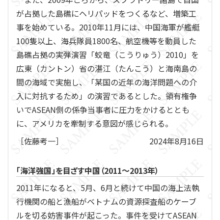
が占拠した島礁にヘリパッドをつくるなど、増築工
事を始めている。2010年11月には、中国海軍が艦艇
100隻以上、海兵隊員1800名、航空機等を動員した
島礁占拠の実弾演習「蛟竜（こうりゅう）2010」を
広東（カントン）省の湛江（たんこう）と海南島の
間の海域で実施し、「某国の近年の海洋問題への介
入に対抗するため」の演習であるとした。領有権争
いでASEAN側の係争当事者に圧力をかけるととも
に、アメリカを牽制する意図が感じられる。
［佐藤考一］
2024年8月16日
「海洋強国」を目ざす中国（2011～2013年）
2011年になると、5月、6月と続けて中国の海上法執
行機関の船と漁船がベトナムの資源探査船のケーブ
ルを切る妨害事件が起こった。事件を受けてASEAN