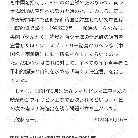
も中国を招待し、ASEANの会議外交のなかで、南シ
ナ海問題の管理への努力を始めた。このころ、第二
次天安門事件で西側先進諸国と対立していた中国は
比較的低姿勢で、1992年2月に「領海法」を公布し、
尖閣（せんかく）諸島と南シナ海の全島礁の領有を
宣言したほかは、スプラトリー諸島のガベン礁（中
国名、南薫礁）に領土標識を立てたくらいであっ
た。ASEAN側はこれに対して、すべての係争当事者に
平和的解決と自制を求める「南シナ海宣言」を出し
ていた。
しかし、1991年9月には在フィリピン米軍基地の存
続条約がフィリピン上院で否決されるという、中国
の次の南シナ海進出を誘う問題が立ち上がった。
［佐藤考一］
2024年8月16日
中国とフィリピンの対立（1995～2001年）