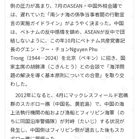
側の圧力が高まり、7月のASEAN・中国外相会議で
は、遅れていた「南シナ海の係争当事者間の行動宣
言の実施ガイドライン」がようやく決まった。中国
は、ベトナムの反中感情を鎮め、ASEANが反中で団
結しないように、この年10月にベトナム共産党書記
長のグエン・フー・チョンNguyen Phu
Trong（1944―2024）を北京（ペキン）に招き、国
家主席の胡錦濤（こきんとう）との会談で「海洋問
題の解決を導く基本原則についての合意」を取り交
わした。
2012年になると、4月にマックレスフィールド岩礁
群のスカボロー礁（中国名、黄岩島）で、中国の海
上法執行機関の船および漁船とフィリピン海軍（の
ちに同国沿岸警備隊）が対峙（たいじ）する状況が
発生し、中国側はフィリピン側が退去した後もスカ
ボロー礁に居座った。