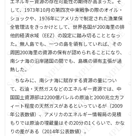
エネルギー資源の存在可能性の期待が高まった。そ
して、1973年10月の第四次中東戦争の際のオイル・
ショックや、1976年にアメリカで制定された漁業保
全管理法をきっかけとして、世界各国が200海里の排
他的経済水域（EEZ）の設定に踏み切ることとなっ
た。無人島でも、一つの島を領有していれば、その
周囲200海里の資源の保有が認められることになり、
南シナ海の沿岸諸国の間でも、島礁の領有主張が過
熱した。
ちなみに、南シナ海に賦存する資源の量につい
て、石油・天然ガスなどのエネルギー資源では、中
国国土資源部は2200億バレルの原油と2000兆立方フ
ィート程度の天然ガスがあるといっているが（2009
年公表数値）、アメリカのエネルギー情報局の見積
もりでは原油の埋蔵量はその20分の1くらいで、かな
りの差がある（2014年公表数値）。