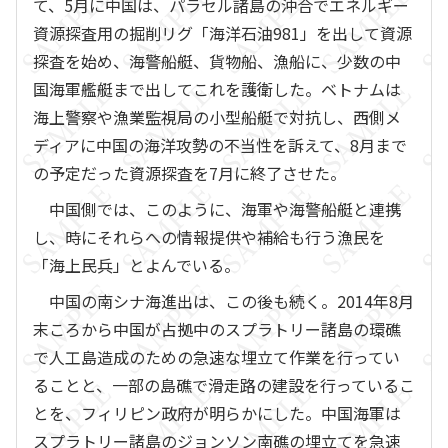
て、5月に中国は、パラセル諸島の沖合でエネルギー
資源探査用の掘削リグ「海洋石油981」を出して資源
探査を始め、海警船艇、貨物船、漁船に、少数の中
国海軍艦艇まで出してこれを護衛した。ベトナムは
海上警察や漁業監視局の小型船艇で対抗し、西側メ
ディアに中国の海洋攻勢の不当性を訴えて、8月まで
の予定だった資源探査を7月に終了させた。
中国側では、このように、海軍や海警船艇と連携
し、時にそれらへの情報提供や補給も行う漁民を
「海上民兵」とよんでいる。
中国の南シナ海進出は、この後も続く。2014年8月
末ころから中国が占拠中のスプラトリー諸島の環礁
で人工島造成のための急速な埋立て作業を行ってい
ることと、一部の島礁で滑走路の建設を行っているこ
とを、フィリピン政府が明らかにした。中国海軍は
スプラトリー諸島のジョンソン南礁の埋立てを急速