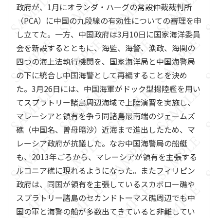
政府が、1月にオランダ・ハーグの常設仲裁裁判所
（PCA）に中国の九段線の有効性についての審理を申
し立てた。一方、中国政府は3月10日に国家海洋委員
会を新設するとともに、海監、海警、漁政、海関の
四つの海上法執行機関を、国家海洋局と中国海警局
の下に統合し中国海警として再編することを決め
た。3月26日には、中国海軍がドック型揚陸艦を用い
てスプラトリー諸島周辺海域で上陸演習を実施し、
マレーシアと領有を争う同諸島最南端のジェームズ
礁（中国名、曽母暗沙）近海まで進出したため、マ
レーシア政府が抗議した。なお中国海警局の船艇
も、2013年ごろから、マレーシアが領有を主張する
ルコニア礁に現れるようになった。またフィリピン
政府は、同国が領有を主張しているスカボロー礁や
スプラトリー諸島のセカンドトーマス礁周辺でも中
国の軍と海警の船が多数出てきていると非難してい