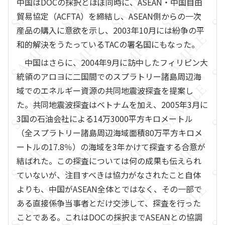
中国はDOCの採択とほぼ同時に、ASEAN・中国自由
貿易協定（ACFTA）を締結し、ASEAN側からの一次
産品の購入に意欲を示し、2003年10月には紛争の平
和的解決をうたっているTACの署名国にもなった。
中国はさらに、2004年9月に訪中したフィリピン大
統領のアロヨに二国間でのスプラトリー諸島周辺海
域でのエネルギー資源の共同地震波探査を提案し
た。共同地震波探査はベトナムを加え、2005年3月に
3国の石油会社による14万3000平方キロメートル
（全スプラトリー諸島周辺海域面積80万平方キロメ
ートルの17.8％）の海域を3年かけて探査する合意が
結ばれた。この探査については何の成果も伝えられ
ていないが、注目すべきは協力がなされたこと自体
よりも、中国がASEAN全体とではなく、その一部で
ある直接係争当事者とだけ交渉して、探査を行った
ことである。これはDOCの採択までASEANとの協調