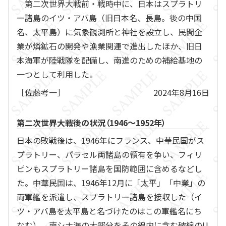
第二次世界大戦前・戦時中に、日本はスプラトリ
ー諸島のイツ・アバ島（旧日本名、長島。後の中国
名、太平島）に気象観測所と神社を設立し、民間企
業が燐鉱石の開発や漁業関連で進出したほか、旧日
本海軍が陸戦隊を配備し、南進のための補給基地の
一つとして利用した。
［佐藤考一］
2024年8月16日
第二次世界大戦後の状況（1946～1952年）
日本の敗戦後は、1946年にフランス、中華民国がス
プラトリー、パラセル両諸島の領有を争い、フィリ
ピンもスプラトリー諸島を国防範囲に含めるなどし
た。中華民国は、1946年12月に「太平」「中業」の
両軍艦を派遣し、スプラトリー諸島を接収した（イ
ツ・アバ島を太平島と名づけたのはこの軍艦名にち
なむ）。南シナ海の大部分をその線内に含む破線のU