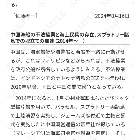
る。
［佐藤考一］
2024年8月16日
中国漁船の不法操業と海上民兵の存在、スプラトリー諸
島での埋立ての加速（2014年～ ）
中国は、海軍艦艇や海警船と漁船を一緒に行動させ
るが、これはフィリピンなどからみれば、不法操業
を政府公船が護衛しているようにみえる。不法操業
は、インドネシアのナトゥナ諸島のEEZでも行われ、
2010年以降、同国と中国の間で紛争となっている。
2014年になると、1月に中国海軍はふたたびドック
型揚陸艦を用いて、パラセル、スプラトリー両諸島
で上陸演習を実施し、ジェームズ礁付近で主権宣誓
式を実施したと中国国営通信の新華社が報じている
（マレーシア側は海軍司令官が報道を否定）。そし