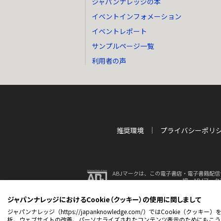
ジャパンナレッジの本
イベントインフォメーション
イベントレポート
サンプルページ一覧
利用者の声
推奨環境
プライバシーポリ
ABJマークは、この電子書店・電子書籍配信
細、ABJマー
ジャパンナレッジにおけるCookie（クッキー）の使用に関しまして
© 2001-2026 NetAdvance 
ジャパンナレッジ（https://japanknowledge.com/）ではCook
析、ウェブサイトの改善、パーソナライズされたコンテンツ表示のためにもこう