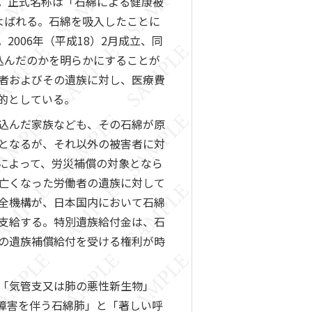
。正式名称は「石綿による健康被
よばれる。石綿を吸入したことに
006年（平成18）2月成立、同
込んだのかを明らかにすることが
者およびその遺族に対し、医療費
的としている。
込んだ家族なども、その石綿が原
となるが、それ以外の被害者に対
によって、労災補償の対象となら
亡くなった労働者の遺族に対して
全機構が、日本国内において石綿
支給する。特別遺族給付金は、石
の遺族補償給付を受ける権利が時
「気管支又は肺の悪性新生物」
能障害を伴う石綿肺」と「著しい呼