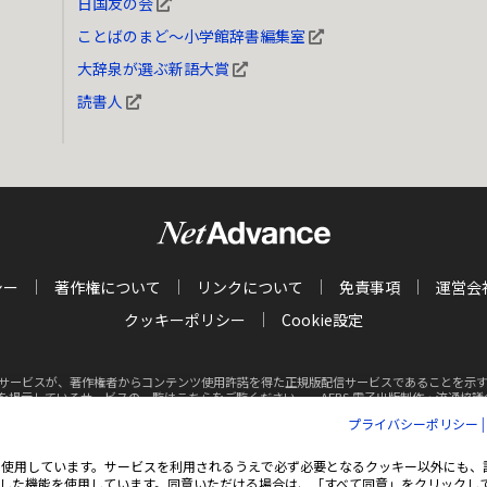
日国友の会
ことばのまど～小学館辞書編集室
大辞泉が選ぶ新語大賞
読書人
シー
著作権について
リンクについて
免責事項
運営会
クッキーポリシー
Cookie設定
サービスが、著作権者からコンテンツ使用許諾を得た正規版配信サービスであることを示す商標（
クを掲示しているサービスの一覧はこちらをご覧ください。
AEBS 電子出版制作・流通協議会 http
プライバシーポリシー
Inc. All rights reserved.
掲載の記事・写真・イラスト等の
すべてのコンテンツの無
ie（クッキー）を使用しています。サービスを利用されるうえで必ず必要となるクッキー以外に
した機能を使用しています。同意いただける場合は、「すべて同意」をクリックし