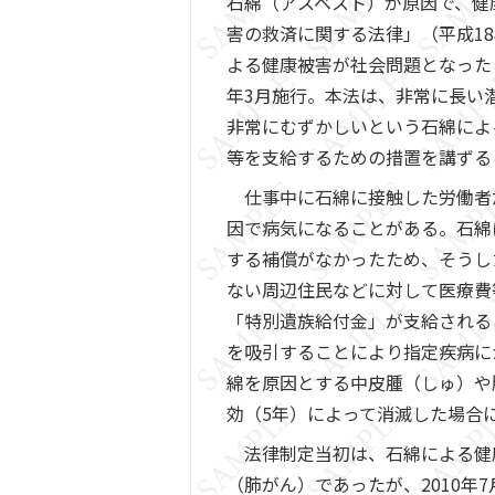
石綿（アスベスト）が原因で、健
害の救済に関する法律」（平成1
よる健康被害が社会問題となったこ
年3月施行。本法は、非常に長い
非常にむずかしいという石綿によ
等を支給するための措置を講ずる
仕事中に石綿に接触した労働者
因で病気になることがある。石綿
する補償がなかったため、そうし
ない周辺住民などに対して医療費
「特別遺族給付金」が支給される
を吸引することにより指定疾病に
綿を原因とする中皮腫（しゅ）や
効（5年）によって消滅した場合
法律制定当初は、石綿による健
（肺がん）であったが、2010