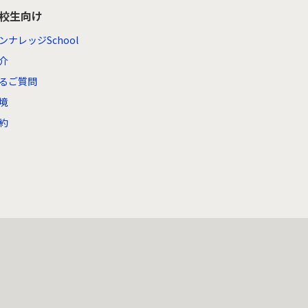
高校生向け
ンナレッジSchool
介
るご質問
境
約