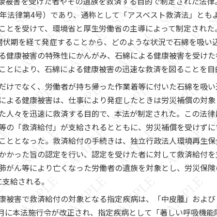
康被害を受けた者やその遺族を救済する目的で制定された法律
8年法律第4号）であり、通称として「アスベスト救済法」とも
とを受けて、環境省と厚生労働省の主導によって制定された。2
潜伏期を経て発症することから、どのような状況で石綿を吸い
る健康被害の特殊性にかんがみ、石綿による健康被害を受けた
ことにより、石綿による健康被害の迅速な救済を図ることを目
だけでなく、労働者が持ち帰った作業着等に付いた石綿を吸い
による健康被害は、仕事により発症したときは労災補償の対象
た人々を迅速に救済する目的で、本法が制定された。この法律
等の「救済給付」が支給されるとともに、労災補償を受けずに
こととなった。救済給付の手続きは、独立行政法人環境再生保
かかった旨の認定を行い、認定を受けた者に対して救済給付を
肺がん等により亡くなった労働者の遺族を対象とし、労災保険
に支給される。
康被害で救済給付の対象となる指定疾病は、「中皮腫」および
年7月に本法施行令が改正され、指定疾病として「著しい呼吸機