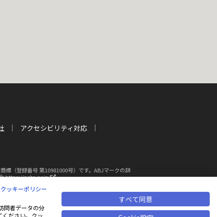
社
アクセシビリティ対応
登録番号 第10981000号）です。ABJマークの詳
新
s://aebs.or.jp/
し
|
クッキーポリシー
い
ウ
すべて同意
断複写・転載を禁じます
ィ
も、訪問者データの分
ン
てください。クッ