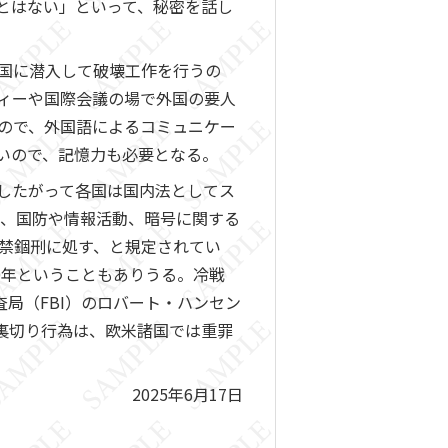
とはない」といって、秘密を話し
国に潜入して破壊工作を行うの
ィーや国際会議の場で外国の要人
ので、外国語によるコミュニケー
いので、記憶力も必要となる。
したがって各国は国内法としてス
は、国防や情報活動、暗号に関する
の禁錮刑に処す、と規定されてい
0年ということもありうる。冷戦
捜査局（FBI）のロバート・ハンセン
い）や裏切り行為は、欧米諸国では重罪
2025年6月17日