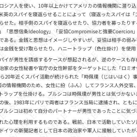
ロシア人を使い、10年以上かけてアメリカの情報機関に潜り
米英のスパイを寝返らせることによって（寝返ったスパイは「
らせた。相手側のスパイを寝返らせたり、協力者を募ったりする
思想信条Ideology」「妥協Compromiseと強要Coerci
である。金銭と思想はイメージしやすいが、妥協は相手の弱み
は金銭を受け取らせたり、ハニートラップ（色仕掛け）を使用
パイが男性を誘惑するケースが想起されるが、逆のケースも存
治家の女性秘書や官庁の女性幹部をターゲットにした「ロミオ
年から20年近くスパイ活動が続けられた「時佩璞（じはいはく）
は中国の情報機関のため、女性に扮（ふん）してフランス人外交官、ベ
）にハニートラップを仕掛ける。ブルシコは時佩璞が男性とは気づか
の後、1983年にパリで両者はフランス当局に逮捕され、とも
ブルシコは初めて自分のパートナーが男性であったことに気づ
た心理を利用するものである。戦前、日本で活動していたソ連
ドイツの新聞記者として日本の政治家や軍人に接触していたが