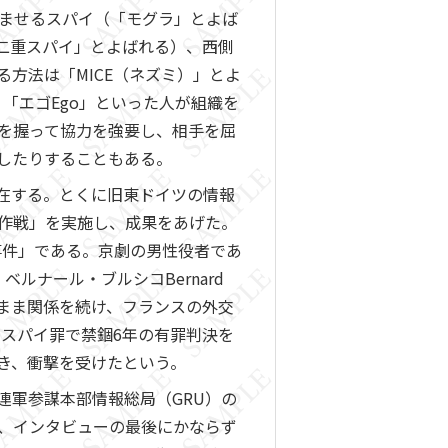
込ませるスパイ（「モグラ」とよば
二重スパイ」とよばれる）、西側
方法は「MICE（ネズミ）」とよ
on」「エゴEgo」といった人が組織を
を握って協力を強要し、相手を屈
したりすることもある。
在する。とくに旧東ドイツの情報
作戦」を実施し、成果をあげた。
事件」である。京劇の男性役者であ
ルナール・ブルシコBernard
ないまま関係を続け、フランスの外交
にスパイ罪で禁錮6年の有罪判決を
き、衝撃を受けたという。
軍参謀本部情報総局（GRU）の
、インタビューの最後にかならず