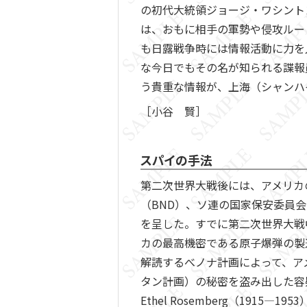
の初代大統領ジョージ・ワシント
は、おもに相手の軍勢や侵攻ルー
も日露戦争時には情報活動に力を入
な今日でもその名が知られる諜報
う貴重な情報が、上海（シャンハ
［小谷 賢］
スパイの手法
第二次世界大戦後には、アメリカの
（BND）、ソ連の国家保安委員
を呈した。すでに第二次世界大戦
カの最高機密である原子爆弾の製
解読するべノナ計画によって、ア
タン計画）の秘密を盗み出した容疑で告
Ethel Rosemberg（19