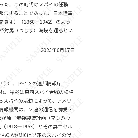
った。この時代のスパイの任務
報告することであった。日本陸軍
よ）（1868―1942）のよう
が対馬（つしま）海峡を通るとい
2025年6月17日
もいう）、ドイツの連邦情報庁
され、冷戦は東西スパイ合戦の様相
らスパイの活動によって、アメリ
情報機関は、ソ連の通信を傍受・
部が原子爆弾製造計画（マンハッ
（1918―1953）とその妻エセル
後もCIAやMI6はソ連のスパイの浸