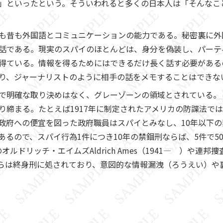
」といったという。そういわれると多くの日本人は「そんなこ
も昔も外国語とコミュニケーションの能力である。秘密裏に外
話である。現実のスパイのほとんどは、身分を偽装し、パーテ
得ている。情報を得るためにはできるだけ長く話す必要がある
り、ジャーナリストのように相手の話をメモすることはできな
で明確な取り決めはなく、グレーゾーンの領域とされている。
り締まる。たとえば1917年に制定されたアメリカの防諜法で
政府への便宜を図った政府職員はスパイとみなし、10年以下
あるので、スパイ行為1件につき10年の禁錮刑ならば、5件で5
オルドリッチ・エイムズAldrich Ames（1941― ）や連邦
44―2023）らは終身刑に処されており、意図的な情報漏洩（ろうえ