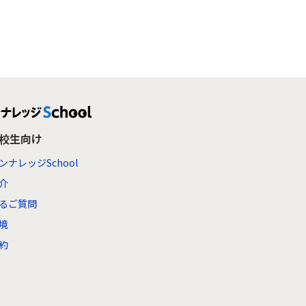
高校生向け
ンナレッジSchool
介
るご質問
境
約