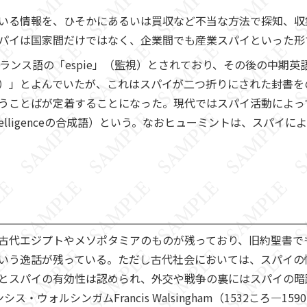
いる情報を、ひそかにあるいは買収など不当な方法で探知、収
パイは国家間だけではなく、企業間でも産業スパイといった形
ンス語の「espie」（監視）とされており、その後の中期英語
）」とよんでいたが、これはスパイが二つ折りにされた封書を
うことばが定着することになった。現代ではスパイ活動によっ
Intelligenceの合成語）という。なおヒューミントは、スパ
古代エジプトやメソポタミアのものが残っており、旧約聖書で
いう逸話が残っている。ただし古代社会においては、スパイの
とスパイの有効性は認められ、外交や戦争の裏にはスパイの暗
・ウォルシンガムFrancis Walsingham（1532ころ―