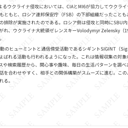
よるウクライナ侵攻においては、CIAとMI6が協力してウクラ
はもともと、ロシア連邦保安庁（FSB）の下部組織だったこと
の排除が実施されたのである。ロシア側は侵攻と同時にSBU
ウクライナ大統領ゼレンスキーVolodymyr Zelensky（
。
ヒューミントと通信傍受活動であるシギントSIGINT（Signals 
」とよばれる活動も行われるようになった。これは情報収集の対
スや検索履歴から、関心事や趣味、毎日の生活パターンを調べ
話を合わせやすく、相手との関係構築がスムーズに進む。この
れる。