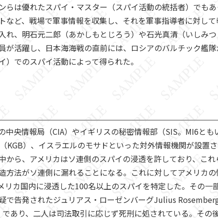
ンらは優れたスパイ・マスター（スパイ活動の統括者）でもあ
トなど、戦場で軍事情報を収集し、それを軍事指導者に対して
れ、明石元二郎（あかしもとじろう）や石光真清（いしみつまき
員が活躍し、日本海海戦の直前には、ロシアのバルチック艦隊
イ）でのスパイ活動によって得られた。
中央情報局（CIA）やイギリスの秘密情報部（SIS。MI6と
会（KGB）、イスラエルのモサドといった対外情報機関が設置
中から、アメリカはソ連側のスパイの浸透を許しており、これ
造方法がソ連側に漏れることになる。これに対してアメリカの
メリカ国内に浸透した100名以上のスパイを特定した。その一
発されたジュリアス・ローゼンバーグJulius Rosemberg
15―1953）であり、二人は司法取引に応じず死刑に処されている。その