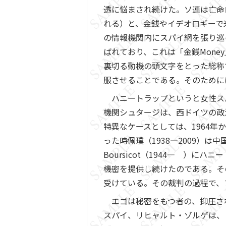
透に悩まされ続けた。ソ連は亡命
れる）と、金銭やイデオロギーで
の情報機関内にスパイ網を張り巡
ばれており、これは「金銭Money」「
裏切る動機の頭文字をとった総称
服させることである。そのために
ハニートラップというと女性ス
機関シュタージは、西ドイツの政
特異なケースとしては、1964
った時佩璞（1938―2009）
Boursicot（1944― 
機密を提供し続けたのである。そ
受けている。その裁判の過程で、
エゴは秘密をもつ者の、抑圧され
スパイ、リヒャルト・ゾルゲは、