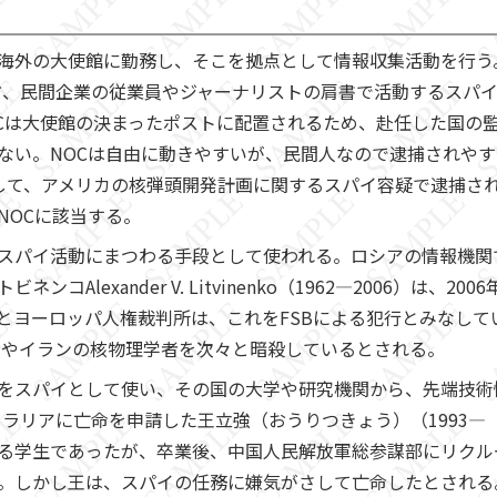
海外の大使館に勤務し、そこを拠点として情報収集活動を行う
方、民間企業の従業員やジャーナリストの肩書で活動するスパ
OCは大使館の決まったポストに配置されるため、赴任した国の
ない。NOCは自由に動きやすいが、民間人なので逮捕されやすい
して、アメリカの核弾頭開発計画に関するスパイ容疑で逮捕さ
）はNOCに該当する。
パイ活動にまつわる手段として使われる。ロシアの情報機関で
Alexander V. Litvinenko（1962―2006）は、
とヨーロッパ人権裁判所は、これをFSBによる犯行とみなして
導者やイランの核物理学者を次々と暗殺しているとされる。
をスパイとして使い、その国の大学や研究機関から、先端技術
ストラリアに亡命を申請した王立強（おうりつきょう）（1993
る学生であったが、卒業後、中国人民解放軍総参謀部にリクル
。しかし王は、スパイの任務に嫌気がさして亡命したとされる