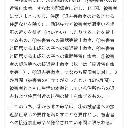
保護命令には、次の6種類がある。①被害者への接
近禁止命令。すなわち配偶者に対し、1年間、被害者
につきまとったり、住居（退去等命令の対象となる
住居などを除く）、勤務先など被害者が通常いる場
所の近くを徘徊（はいかい）したりすることを禁止
するもの、②被害者への電話等禁止命令、③被害者
と同居する未成年の子への接近禁止命令、④被害者
と同居する未成年の子への電話等禁止命令、⑤被害
者の親族等への接近禁止命令（以上は「接近禁止命
令等」）、⑥退去等命令。すなわち配偶者に対し、2
か月間（被害者の申立てがあったときは6か月間）、
被害者とともに生活の本拠としている住所からの退
去および住居付近の徘徊の禁止を命ずるもの。
このうち、②から⑤の命令は、①の被害者への接
近禁止命令の要件を満たすことを要件とし、被害者
への接近禁止命令が発令されている間に限られる。