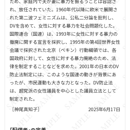
ため、家庭内で夫が妻に暴力を振るうことは容認さ
れ、放任されていた。1960年代以降に欧米で展開さ
れた第二波フェミニズムは、公私二分論を批判し、
DVを含めて、女性に対する暴力を社会問題化した。
国際連合（国連）は、1993年に女性に対する暴力の
撤廃に関する宣言を採択し、1995年の第4回世界女性
会議で採択された北京（ペキン）行動綱領では、各
国政府に対して、女性に対する暴力廃絶のため、法
律を制定することなどを求めた。2001年の日本のDV
防止法制定には、このような国連の動きが背景にあ
ったが、市民運動も大きな力となった。DV防止法
は、超党派の女性議員を中心とした議員立法として
制定された。
［神尾真知子］
2025年6月17日
「配偶者」の定義