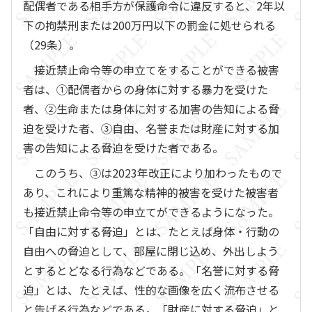
配偶者である相手方が保護命令に違反すると、2年以
下の拘禁刑または200万円以下の罰金に処せられる
（29条）。
接近禁止命令等の申立てをすることができる被害
者は、①配偶者からの身体に対する暴力を受けた
者、②生命または身体に対する加害の告知による脅
迫を受けた者、③自由、名誉または財産に対する加
害の告知による脅迫を受けた者である。
このうち、③は2023年改正により加わったもので
あり、これにより重篤な精神的被害を受けた被害者
も接近禁止命令等の申立てができるようになった。
「自由に対する脅迫」とは、たとえば身体・行動の
自由への脅迫として、部屋に閉じ込め、外出しよう
とするとどなる行為などである。「名誉に対する脅
迫」とは、たとえば、性的な画像を広く流布させる
と告げる行為などである。「財産に対する脅迫」と