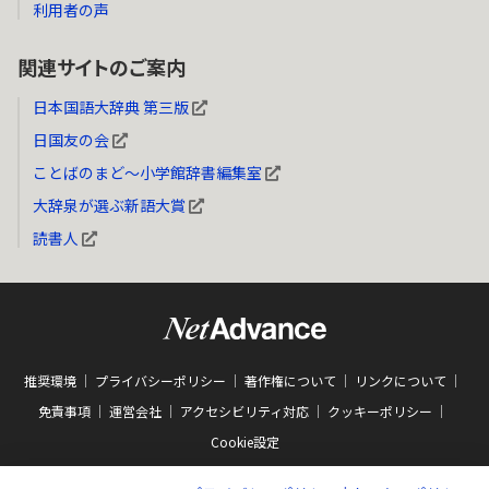
利用者の声
関連サイトのご案内
日本国語大辞典 第三版
日国友の会
ことばのまど～小学館辞書編集室
大辞泉が選ぶ新語大賞
読書人
推奨環境
プライバシーポリシー
著作権について
リンクについて
免責事項
運営会社
アクセシビリティ対応
クッキーポリシー
Cookie設定