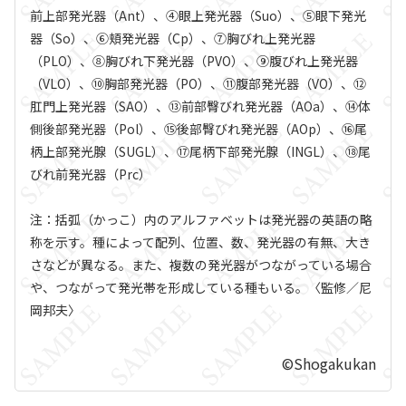
前上部発光器（Ant）、④眼上発光器（Suo）、⑤眼下発光
器（So）、⑥頬発光器（Cp）、⑦胸びれ上発光器
（PLO）、⑧胸びれ下発光器（PVO）、⑨腹びれ上発光器
（VLO）、⑩胸部発光器（PO）、⑪腹部発光器（VO）、⑫
肛門上発光器（SAO）、⑬前部臀びれ発光器（AOa）、⑭体
側後部発光器（Pol）、⑮後部臀びれ発光器（AOp）、⑯尾
柄上部発光腺（SUGL）、⑰尾柄下部発光腺（INGL）、⑱尾
びれ前発光器（Prc）
注：括弧（かっこ）内のアルファベットは発光器の英語の略
称を示す。種によって配列、位置、数、発光器の有無、大き
さなどが異なる。また、複数の発光器がつながっている場合
や、つながって発光帯を形成している種もいる。〈監修／尼
岡邦夫〉
©Shogakukan