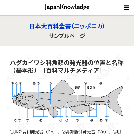
日本大百科全書（ニッポニカ）
サンプルページ
ハダカイワシ科魚類の発光器の位置と名称
（基本形）［百科マルチメディア］
①鼻部背側発光器（Dn）、②鼻部腹側発光器（Vn）、③眼