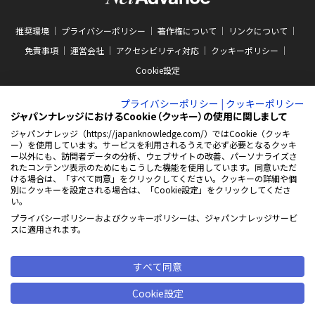
推奨環境
プライバシーポリシー
著作権について
リンクについて
免責事項
運営会社
アクセシビリティ対応
クッキーポリシー
Cookie設定
プライバシーポリシー
|
クッキーポリシー
ジャパンナレッジにおけるCookie（クッキー）の使用に関しまして
ジャパンナレッジ（https://japanknowledge.com/）ではCookie（クッキ
ー）を使用しています。サービスを利用されるうえで必ず必要となるクッキ
ABJマークは、この電子書店・電子書籍配信サービスが、著作権者からコンテン
ー以外にも、訪問者データの分析、ウェブサイトの改善、パーソナライズさ
ツ使用許諾を得た正規版配信サービスであることを示す商標（登録番号 第
れたコンテンツ表示のためにもこうした機能を使用しています。同意いただ
10981000号）です。ABJマークの詳細、ABJマークを掲示しているサービスの一
ける場合は、「すべて同意」をクリックしてください。クッキーの詳細や個
覧はこちらをご覧ください。
AEBS 電子出版制作・流通協議会
別にクッキーを設定される場合は、「Cookie設定」をクリックしてくださ
新
https://aebs.or.jp/
い。
し
い
プライバシーポリシーおよびクッキーポリシーは、ジャパンナレッジサービ
ウ
© 2001-2026 NetAdvance Inc. All rights reserved.
スに適用されます。
ィ
掲載の記事・写真・イラスト等の
ン
すべてのコンテンツの無断複写・転載を禁じます
ド
ウ
すべて同意
で
開
Cookie設定
く