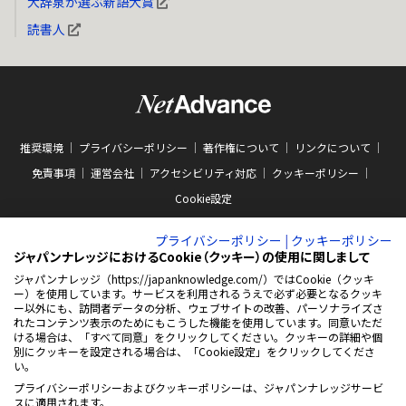
大辞泉が選ぶ新語大賞
読書人
推奨環境
プライバシーポリシー
著作権について
リンクについて
免責事項
運営会社
アクセシビリティ対応
クッキーポリシー
Cookie設定
プライバシーポリシー
|
クッキーポリシー
ジャパンナレッジにおけるCookie（クッキー）の使用に関しまして
ジャパンナレッジ（https://japanknowledge.com/）ではCookie（クッキ
ー）を使用しています。サービスを利用されるうえで必ず必要となるクッキ
ー以外にも、訪問者データの分析、ウェブサイトの改善、パーソナライズさ
ABJマークは、この電子書店・電子書籍配信サービスが、著作権者からコンテン
ツ使用許諾を得た正規版配信サービスであることを示す商標（登録番号 第
れたコンテンツ表示のためにもこうした機能を使用しています。同意いただ
10981000号）です。ABJマークの詳細、ABJマークを掲示しているサービスの一
ける場合は、「すべて同意」をクリックしてください。クッキーの詳細や個
覧はこちらをご覧ください。
AEBS 電子出版制作・流通協議会
別にクッキーを設定される場合は、「Cookie設定」をクリックしてくださ
新
https://aebs.or.jp/
い。
し
い
プライバシーポリシーおよびクッキーポリシーは、ジャパンナレッジサービ
ウ
© 2001-2026 NetAdvance Inc. All rights reserved.
スに適用されます。