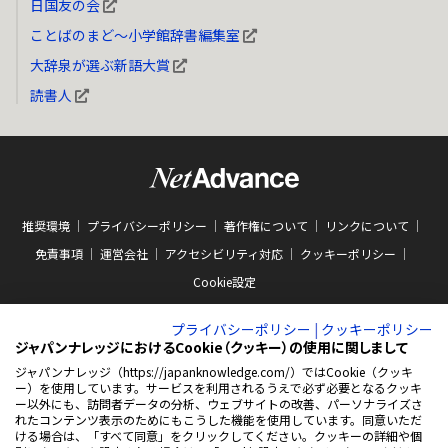
日国友の会
ことばのまど～小学館辞書編集室
大辞泉が選ぶ新語大賞
読書人
推奨環境
プライバシーポリシー
著作権について
リンクについて
免責事項
運営会社
アクセシビリティ対応
クッキーポリシー
Cookie設定
プライバシーポリシー
|
クッキーポリシー
ジャパンナレッジにおけるCookie（クッキー）の使用に関しまして
ジャパンナレッジ（https://japanknowledge.com/）ではCookie（クッキ
ー）を使用しています。サービスを利用されるうえで必ず必要となるクッキ
ABJマークは、この電子書店・電子書籍配信サービスが、著作権者からコンテン
ー以外にも、訪問者データの分析、ウェブサイトの改善、パーソナライズさ
ツ使用許諾を得た正規版配信サービスであることを示す商標（登録番号 第
れたコンテンツ表示のためにもこうした機能を使用しています。同意いただ
10981000号）です。ABJマークの詳細、ABJマークを掲示しているサービスの一
ける場合は、「すべて同意」をクリックしてください。クッキーの詳細や個
覧はこちらをご覧ください。
AEBS 電子出版制作・流通協議会