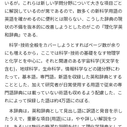
いるが，これらは新しい学問分野について大きな項目ごと
に解説しているのが常であるので，数多くの新科学用語の
英語を確かめるのに便利とは限らない．こうした辞典の現
状の不備を抜本的に改善しようとしたのがこの『理化学英
和辞典』である.
科学･技術全般をカバーしようとすればページ数が余り
にも増えるから，ここでは科学･技術の基礎をなす物理学
と化学とを中心に，それと関連のある宇宙科学(天文学を
含む)，地球科学，生命科学，情報科学などの諸分野にわ
たって，基本語，専門語，新語を収録した英和辞典とする
こととした．加えて研究者が日常使用する用語で従来の専
門語辞典には載っていない術語も収めるよう配慮した．こ
れによって採録した語は約4万語にのぼる.
本辞典は，英和辞典として見出し語に訳語と発音を示し
たうえで，重要な項目(用語)には，やや詳しい解説をつ
け，あるいは数行の簡潔な説明を付して理化学辞典として