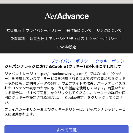
推奨環境
プライバシーポリシー
著作権について
リンクについて
免責事項
運営会社
アクセシビリティ対応
クッキーポリシー
Cookie設定
プライバシーポリシー
|
クッキーポリシー
ジャパンナレッジにおけるCookie（クッキー）の使用に関しまして
ジャパンナレッジ（https://japanknowledge.com/）ではCookie（クッキ
ー）を使用しています。サービスを利用されるうえで必ず必要となるクッキ
ABJマークは、この電子書店・電子書籍配信サービスが、著作権者からコンテン
ー以外にも、訪問者データの分析、ウェブサイトの改善、パーソナライズさ
ツ使用許諾を得た正規版配信サービスであることを示す商標（登録番号 第
れたコンテンツ表示のためにもこうした機能を使用しています。同意いただ
10981000号）です。ABJマークの詳細、ABJマークを掲示しているサービスの一
ける場合は、「すべて同意」をクリックしてください。クッキーの詳細や個
覧はこちらをご覧ください。
AEBS 電子出版制作・流通協議会
別にクッキーを設定される場合は、「Cookie設定」をクリックしてくださ
新
https://aebs.or.jp/
い。
し
い
プライバシーポリシーおよびクッキーポリシーは、ジャパンナレッジサービ
ウ
© 2001-2026 NetAdvance Inc. All rights reserved.
スに適用されます。
ィ
掲載の記事・写真・イラスト等の
ン
すべてのコンテンツの無断複写・転載を禁じます
ド
ウ
すべて同意
で