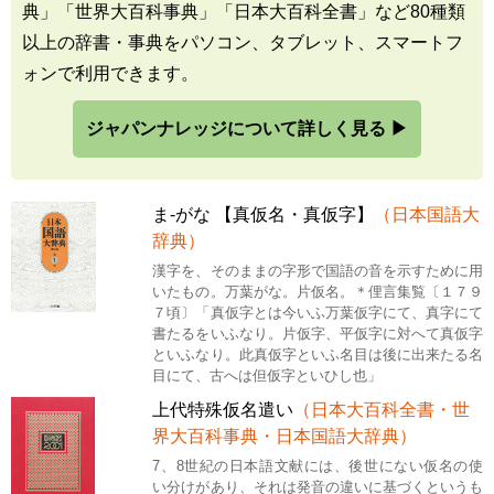
典」「世界大百科事典」「日本大百科全書」など80種類
以上の辞書・事典をパソコン、タブレット、スマートフ
ォンで利用できます。
ジャパンナレッジについて詳しく見る ▶
ま‐がな 【真仮名・真仮字】
（日本国語大
辞典）
漢字を、そのままの字形で国語の音を示すために用
いたもの。万葉がな。片仮名。＊俚言集覧〔１７９
７頃〕「真仮字とは今いふ万葉仮字にて、真字にて
書たるをいふなり。片仮字、平仮字に対へて真仮字
といふなり。此真仮字といふ名目は後に出来たる名
目にて、古へは但仮字といひし也」
上代特殊仮名遣い
（日本大百科全書・世
界大百科事典・日本国語大辞典）
7、8世紀の日本語文献には、後世にない仮名の使
い分けがあり、それは発音の違いに基づくというも