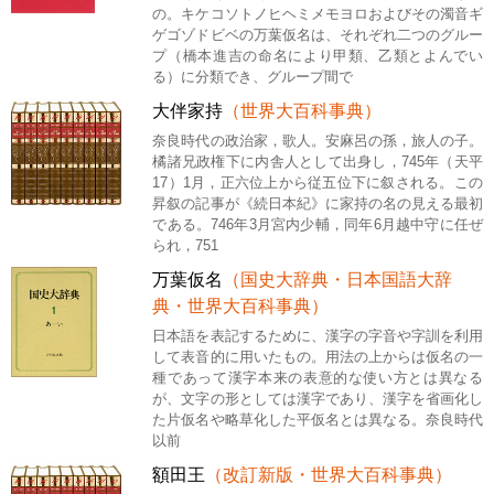
の。キケコソトノヒヘミメモヨロおよびその濁音ギ
ゲゴゾドビベの万葉仮名は、それぞれ二つのグルー
プ（橋本進吉の命名により甲類、乙類とよんでい
る）に分類でき、グループ間で
大伴家持
（世界大百科事典）
奈良時代の政治家，歌人。安麻呂の孫，旅人の子。
橘諸兄政権下に内舎人として出身し，745年（天平
17）1月，正六位上から従五位下に叙される。この
昇叙の記事が《続日本紀》に家持の名の見える最初
である。746年3月宮内少輔，同年6月越中守に任ぜ
られ，751
万葉仮名
（国史大辞典・日本国語大辞
典・世界大百科事典）
日本語を表記するために、漢字の字音や字訓を利用
して表音的に用いたもの。用法の上からは仮名の一
種であって漢字本来の表意的な使い方とは異なる
が、文字の形としては漢字であり、漢字を省画化し
た片仮名や略草化した平仮名とは異なる。奈良時代
以前
額田王
（改訂新版・世界大百科事典）