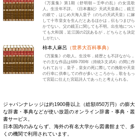
《万葉集》第1期（舒明朝～壬申の乱）の女流歌
人。生没年不詳。《日本書紀》天武天皇条に，鏡王
の娘で，はじめ大海人皇子（のちの天武天皇）に嫁
して十市皇女を生んだとあるほかは，伝もつまびら
かでない。父の鏡王に関しても不明。出生地につい
ても大和国，近江国の2説あるが，どちらとも決定
しがたい。
柿本人麻呂
（世界大百科事典）
《万葉集》の歌人。生没年，経歴とも不詳ながら，
その主な作品は689-700年（持統3-文武4）の間に作
られており，皇子，皇女の死に際しての挽歌や天皇
の行幸に供奉しての作が多いところから，歌をもっ
て宮廷に仕えた宮廷詩人であったと考えられる。
ジャパンナレッジは約1900冊以上（総額850万円）の膨大
な辞書・事典などが使い放題のオンライン辞書・事典・叢
書サービス。
日本国内のみならず、海外の有名大学から図書館まで、多
くの機関で利用されています。