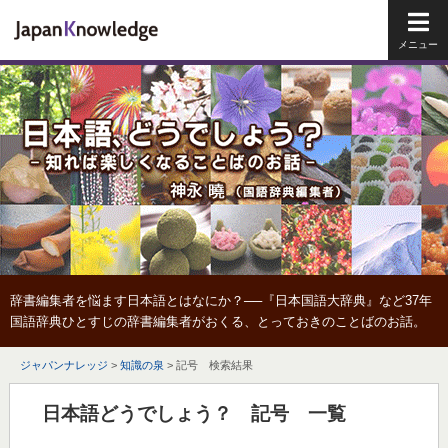
メイ
辞書編集者を悩ます日本語とはなにか？──『日本国語大辞典』など37年
国語辞典ひとすじの辞書編集者がおくる、とっておきのことばのお話。
ジャパンナレッジ
>
知識の泉
>
記号 検索結果
日本語どうでしょう？ 記号 一覧