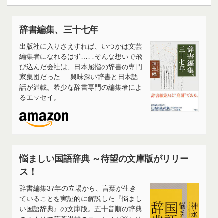
辞書編集、三十七年
出版社に入りさえすれば、いつかは文芸
編集者になれるはず……そんな想いで飛
び込んだ会社は、日本屈指の辞書の専門
家集団だった──興味深い辞書と日本語
話が満載。希少な辞書専門の編集者によ
るエッセイ。
悩ましい国語辞典 ～待望の文庫版がリリー
ス！
辞書編集37年の立場から、言葉が生き
ていることを実証的に解説した『悩まし
い国語辞典』の文庫版。五十音順の辞典