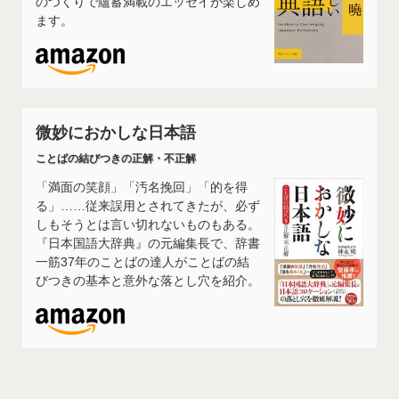
のつくりで蘊蓄満載のエッセイが楽しめ
ます。
微妙におかしな日本語
ことばの結びつきの正解・不正解
「満面の笑顔」「汚名挽回」「的を得
る」……従来誤用とされてきたが、必ず
しもそうとは言い切れないものもある。
『日本国語大辞典』の元編集長で、辞書
一筋37年のことばの達人がことばの結
びつきの基本と意外な落とし穴を紹介。