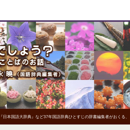
『日本国語大辞典』など37年国語辞典ひとすじの辞書編集者がおくる