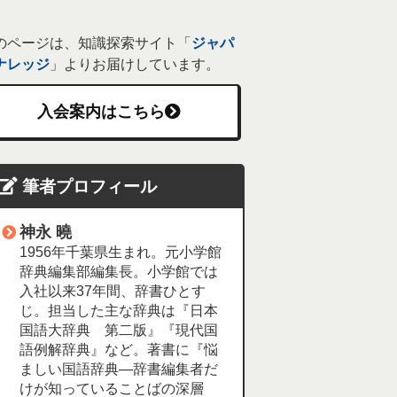
のページは、知識探索サイト「
ジャパ
ナレッジ
」よりお届けしています。
入会案内はこちら
筆者プロフィール
神永 曉
1956年千葉県生まれ。元小学館
辞典編集部編集長。小学館では
入社以来37年間、辞書ひとす
じ。担当した主な辞典は『日本
国語大辞典 第二版』『現代国
語例解辞典』など。著書に『悩
ましい国語辞典―辞書編集者だ
けが知っていることばの深層