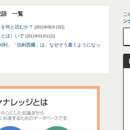
読語 一覧
こ
ン
」を何と読むか？
[2011年06月13日]
ことほ）いで
[2011年01月11日]
剌利」「伯剌西爾」は、なぜそう書くようになっ