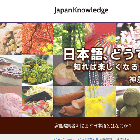
辞書編集者を悩ます日本語とはなにか？──
ジャパンナレッジ
>
知識の泉
>
難読語 検索結果